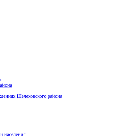
а
района
ждениях Шелеховского района
и населения