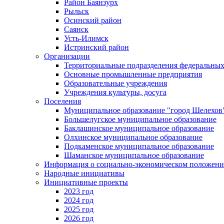
Район Баянзурх
Рыльск
Осинский район
Саянск
Усть-Илимск
Истринский район
Организации
Территориальные подразделения федеральных
Основные промышленные предприятия
Образовательные учреждения
Учреждения культуры, досуга
Поселения
Муниципальное образование "город Шелехов
Большелугское муниципальное образование
Баклашинское муниципальное образование
Олхинское муниципальное образование
Подкаменское муниципальное образование
Шаманское муниципальное образование
Информация о социально-экономическом положен
Народные инициативы
Инициативные проекты
2023 год
2024 год
2025 год
2026 год