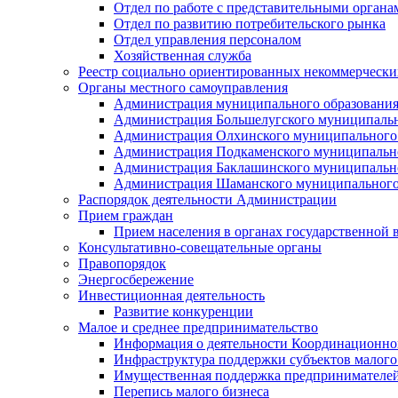
Отдел по работе с представительными органа
Отдел по развитию потребительского рынка
Отдел управления персоналом
Хозяйственная служба
Реестр социально ориентированных некоммерчески
Органы местного самоуправления
Администрация муниципального образования
Администрация Большелугского муниципальн
Администрация Олхинского муниципального 
Администрация Подкаменского муниципально
Администрация Баклашинского муниципально
Администрация Шаманского муниципального
Распорядок деятельности Администрации
Прием граждан
Прием населения в органах государственной 
Консультативно-совещательные органы
Правопорядок
Энергосбережение
Инвестиционная деятельность
Развитие конкуренции
Малое и среднее предпринимательство
Информация о деятельности Координационног
Инфраструктура поддержки субъектов малого
Имущественная поддержка предпринимателей
Перепись малого бизнеса