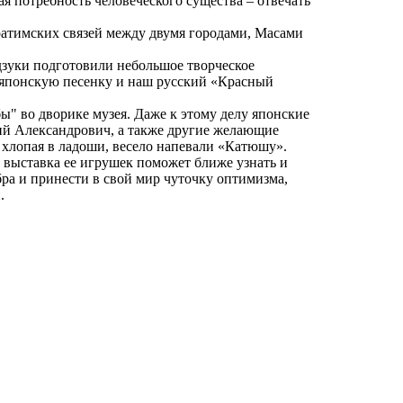
ая потребность человеческого существа – отвечать
ратимских связей между двумя городами, Масами
дзуки подготовили небольшое творческое
 японскую песенку и наш русский «Красный
ы" во дворике музея. Даже к этому делу японские
ий Александрович, а также другие желающие
 хлопая в ладоши, весело напевали «Катюшу».
 выставка ее игрушек поможет ближе узнать и
ра и принести в свой мир чуточку оптимизма,
.