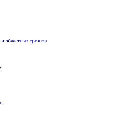
 и областных органов
"
ии