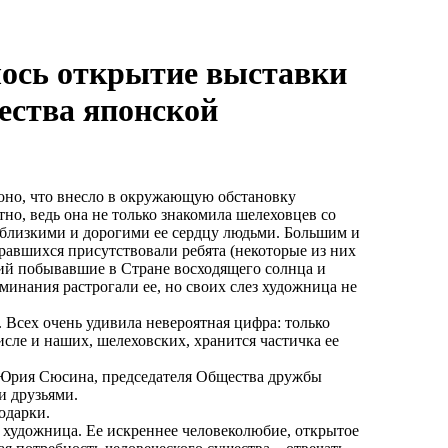
ялось открытие выставки
ества японской
моно, что внесло в окружающую обстановку
о, ведь она не только знакомила шелеховцев со
 с близкими и дорогими ее сердцу людьми. Большим и
равшихся присутствовали ребята (некоторые из них
аций побывавшие в Стране восходящего солнца и
минания растрогали ее, но своих слез художница не
 Всех очень удивила невероятная цифра: только
исле и наших, шелеховских, хранится частичка ее
 Юрия Сюсина, председателя Общества дружбы
и друзьями.
одарки.
ям художница. Ее искреннее человеколюбие, открытое