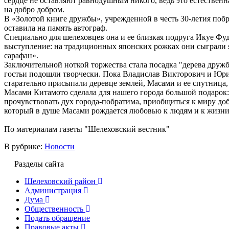
сердце не оставляют равнодушным никого, ведь это естественн
на добро добром.
В «Золотой книге дружбы», учрежденной в честь 30-летия поб
оставила на память автограф.
Специально для шелеховцев она и ее близкая подруга Икуе Фу
выступление: на традиционных японских рожках они сыграли
сарафан».
Заключительной ноткой торжества стала посадка "дерева дружб
гостьи подошли творчески. Пока Владислав Викторович и Юр
старательно присыпали деревце землей, Масами и ее спутница,
Масами Китамото сделала для нашего города большой подарок:
прочувствовать дух города-побратима, приобщиться к миру доб
который в душе Масами рождается любовью к людям и к жизни
По материалам газеты "Шелеховский вестник"
В рубрике:
Новости
Разделы сайта
Шелеховский район
Администрация
Дума
Общественность
Подать обращение
Правовые акты