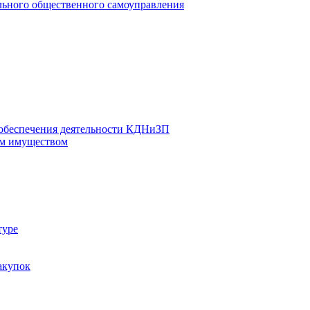
льного общественного самоуправления
 обеспечения деятельности КДНиЗП
м имуществом
туре
акупок