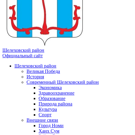
Шелеховский район
Официальный сайт
Шелеховский район
Великая Победа
История
Современный Шелеховский район
Экономика
Здравоохранение
Образование
Природа района
Культура
Спорт
Внешние связи
Город Номи
Ханх Сум