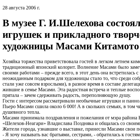
28 августа 2006 г.
В музее Г. И.Шелехова состо
игрушек и прикладного творч
художницы Масами Китамото
Хозяйка торжества приветствовала гостей в легком летнем ки
традиционный японский колорит. Волнение Масами было заметн
своими работами – прежде всего, в этот день она встретилась
неожиданным подарком для художницы стало то, что среди соб
стали уже совсем взрослыми), в разное время в составе делег
жившие в семье Масами. Эта радостная встреча и теплые воспо
прятала – зачем сдерживать радость, переполняющую душу.
Гости с интересом рассматривали необычные игрушки и панно.
Пьеро Масами сшила около 6 000! А в скольких семьях, в том ч
душевного тепла.
Масами принимала поздравления и пожелания от мэра района
«Шелехов-Неагари» Владислава Поздняка и общалась со своим
Жители города, узнавшие о выставке, принесли Масами свои п
- Я хочу называть вас братьями, сестрами, - обратилась к гост