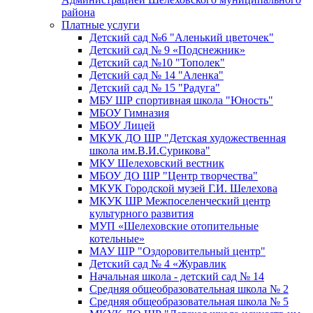
района
Платные услуги
Детский сад №6 "Аленький цветочек"
Детский сад № 9 «Подснежник»
Детский сад №10 "Тополек"
Детский сад № 14 "Аленка"
Детский сад № 15 "Радуга"
МБУ ШР спортивная школа "Юность"
МБОУ Гимназия
МБОУ Лицей
МКУК ДО ШР "Детская художественная
школа им.В.И.Сурикова"
МКУ Шелеховский вестник
МБОУ ДО ШР "Центр творчества"
МКУК Городской музей Г.И. Шелехова
МКУК ШР Межпоселенческий центр
культурного развития
МУП «Шелеховские отопительные
котельные»
МАУ ШР "Оздоровительный центр"
Детский сад № 4 «Журавлик
Начальная школа - детский сад № 14
Средняя общеобразовательная школа № 2
Средняя общеобразовательная школа № 5