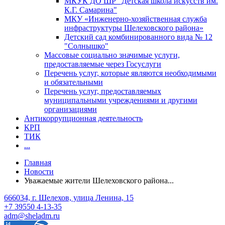
МКУК ДО ШР "Детская школа искусств им.
К.Г. Самарина"
МКУ «Инженерно-хозяйственная служба
инфраструктуры Шелеховского района»
Детский сад комбинированного вида № 12
"Солнышко"
Массовые социально значимые услуги,
предоставляемые через Госуслуги
Перечень услуг, которые являются необходимыми
и обязательными
Перечень услуг, предоставляемых
муниципальными учреждениями и другими
организациями
Антикоррупционная деятельность
КРП
ТИК
...
Главная
Новости
Уважаемые жители Шелеховского района...
666034, г. Шелехов, улица Ленина, 15
+7 39550 4-13-35
adm@sheladm.ru