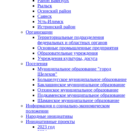
Район Баянзурх
Рыльск
Осинский район
Саянск
Усть-Илимск
Истринский район
Организации
Территориальные подразделения
федеральных и областных органов
Основные промышленные предприятия
Образовательные учреждения
Учреждения культуры, досуга
Поселения
Муниципальное образование "город
Шелехов"
Большелугское муниципальное образование
Баклашинское муниципальное образование
Олхинское муниципальное образование
Подкаменское муниципальное образование
Шаманское муниципальное образование
Информация о социально-экономическом
положении
Народные инициативы
Инициативные проекты
2023 год