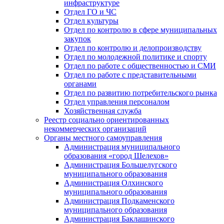
инфраструктуре
Отдел ГО и ЧС
Отдел культуры
Отдел по контролю в сфере муниципальных
закупок
Отдел по контролю и делопроизводству
Отдел по молодежной политике и спорту
Отдел по работе с общественностью и СМИ
Отдел по работе с представительными
органами
Отдел по развитию потребительского рынка
Отдел управления персоналом
Хозяйственная служба
Реестр социально ориентированных
некоммерческих организаций
Органы местного самоуправления
Администрация муниципального
образования «город Шелехов»
Администрация Большелугского
муниципального образования
Администрация Олхинского
муниципального образования
Администрация Подкаменского
муниципального образования
Администрация Баклашинского