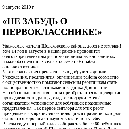
9 августа 2019 г.
«НЕ ЗАБУДЬ О
ПЕРВОКЛАССНИКЕ!»
Уважаемые жители Шелеховского района, дорогие земляки!
Уже 14 год в августе в нашем районе проводится
благотворительная акция помощи детям из многодетных
и малообеспеченных сельских семей «Не забудь
о первокласснике».
За эти годы акция превратилась в добрую традицию.
Учреждения, предприятия, организации района совместно
с общественностью помогают сельским ребятишкам стать
полноправными участниками праздника Дня знаний.
На собранные пожертвования приобретаются канцелярские
принадлежности, ранцы, сладкие подарки. А ещё
организаторы устраивают для ребятишек праздничные
представления. Так первое сентября для этих ребят
превращается в яркий, запоминающийся праздник, который
становится хорошим стимулом к отличной учебе.
В этом году в первый класс собираются более 60 ребятишек
из сельских поселений Шелеховского района. Пусть День