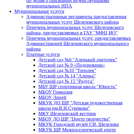
по делам о признании недействующими
муниципальных НПА
Муниципальные услуги
Административные регламенты предоставления
муниципальных услуг Шелеховского района
Перечень муниципальных услуг Шелеховского
района, предоставляемых в ГАУ "МФЦ ИО"
Перечень муниципальных услуг, предоставляемых
Администрацией Шелеховского муниципального
района
Платные услуги
Детский сад №6 "Аленький цветочек"
Детский сад № 9 «Подснежник»
Детский сад №10 "Тополек"
Детский сад № 14 "Аленка"
Детский сад № 15 "Радуга"
МБУ ШР спортивная школа "Юность"
МБОУ Гимназия
МБОУ Лицей
МКУК ДО ШР "Детская художественная
школа им.В.И.Сурикова"
МКУ Шелеховский вестник
МБОУ ДО ШР "Центр творчества"
МКУК Городской музей Г.И. Шелехова
МКУК ШР Межпоселенческий центр