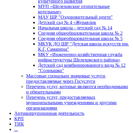
культурного развития
МУП «Шелеховские отопительные
котельные»
МАУ ШР "Оздоровительный центр"
Детский сад № 4 «Журавлик
Начальная школа - детский сад № 14
Средняя общеобразовательная школа № 2
Средняя общеобразовательная школа № 5
МКУК ДО ШР "Детская школа искусств им.
К.Г. Самарина"
МКУ «Инженерно-хозяйственная служба
инфраструктуры Шелеховского района»
Детский сад комбинированного вида № 12
"Солнышко"
Массовые социально значимые услуги,
предоставляемые через Госуслуги
Перечень услуг, которые являются необходимыми
и обязательными
Перечень услуг, предоставляемых
муниципальными учреждениями и другими
организациями
Антикоррупционная деятельность
КРП
ТИК
...