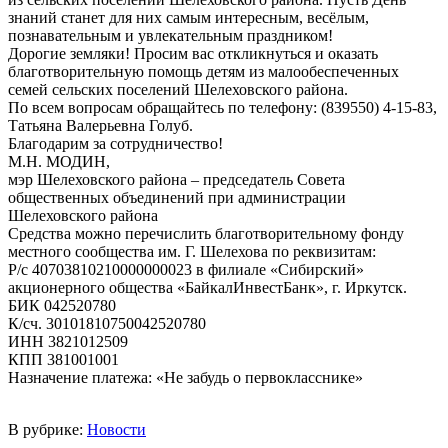
знаний станет для них самым интересным, весёлым,
познавательным и увлекательным праздником!
Дорогие земляки! Просим вас откликнуться и оказать
благотворительную помощь детям из малообеспеченных
семей сельских поселений Шелеховского района.
По всем вопросам обращайтесь по телефону: (839550) 4-15-83,
Татьяна Валерьевна Голуб.
Благодарим за сотрудничество!
М.Н. МОДИН,
мэр Шелеховского района – председатель Совета
общественных объединений при администрации
Шелеховского района
Средства можно перечислить благотворительному фонду
местного сообщества им. Г. Шелехова по реквизитам:
Р/с 40703810210000000023 в филиале «Сибирский»
акционерного общества «БайкалИнвестБанк», г. Иркутск.
БИК 042520780
К/сч. 30101810750042520780
ИНН 3821012509
КПП 381001001
Назначение платежа: «Не забудь о первокласснике»
В рубрике:
Новости