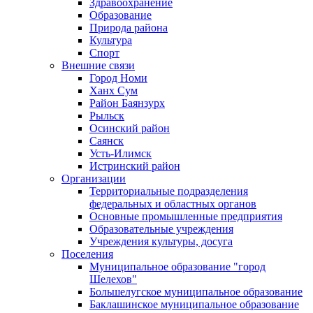
Здравоохранение
Образование
Природа района
Культура
Спорт
Внешние связи
Город Номи
Ханх Сум
Район Баянзурх
Рыльск
Осинский район
Саянск
Усть-Илимск
Истринский район
Организации
Территориальные подразделения
федеральных и областных органов
Основные промышленные предприятия
Образовательные учреждения
Учреждения культуры, досуга
Поселения
Муниципальное образование "город
Шелехов"
Большелугское муниципальное образование
Баклашинское муниципальное образование