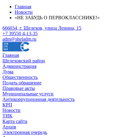
Главная
Новости
«НЕ ЗАБУДЬ О ПЕРВОКЛАССНИКЕ!»
666034, г. Шелехов, улица Ленина, 15
+7 39550 4-13-35
adm@sheladm.ru
Главная
Шелеховский район
Администрация
Дума
Общественность
Подать обращение
Правовые акты
Муниципальные услуги
Антикоррупционная деятельность
КРП
Новости
ТИК
Карта сайта
Архив
Электронная очередь