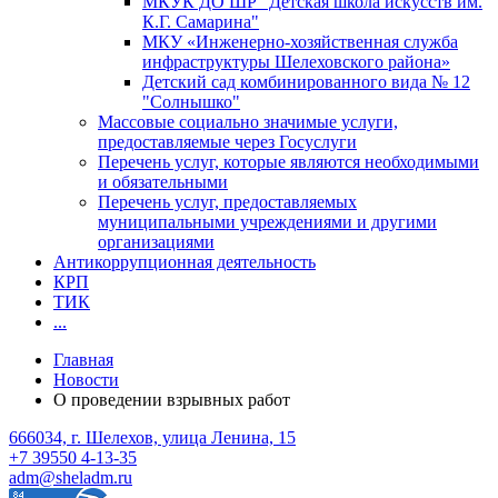
МКУК ДО ШР "Детская школа искусств им.
К.Г. Самарина"
МКУ «Инженерно-хозяйственная служба
инфраструктуры Шелеховского района»
Детский сад комбинированного вида № 12
"Солнышко"
Массовые социально значимые услуги,
предоставляемые через Госуслуги
Перечень услуг, которые являются необходимыми
и обязательными
Перечень услуг, предоставляемых
муниципальными учреждениями и другими
организациями
Антикоррупционная деятельность
КРП
ТИК
...
Главная
Новости
О проведении взрывных работ
666034, г. Шелехов, улица Ленина, 15
+7 39550 4-13-35
adm@sheladm.ru