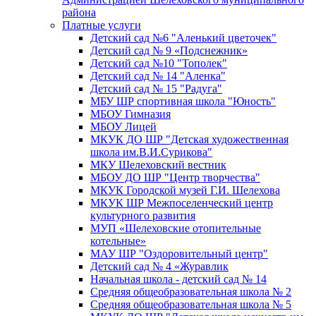
района
Платные услуги
Детский сад №6 "Аленький цветочек"
Детский сад № 9 «Подснежник»
Детский сад №10 "Тополек"
Детский сад № 14 "Аленка"
Детский сад № 15 "Радуга"
МБУ ШР спортивная школа "Юность"
МБОУ Гимназия
МБОУ Лицей
МКУК ДО ШР "Детская художественная
школа им.В.И.Сурикова"
МКУ Шелеховский вестник
МБОУ ДО ШР "Центр творчества"
МКУК Городской музей Г.И. Шелехова
МКУК ШР Межпоселенческий центр
культурного развития
МУП «Шелеховские отопительные
котельные»
МАУ ШР "Оздоровительный центр"
Детский сад № 4 «Журавлик
Начальная школа - детский сад № 14
Средняя общеобразовательная школа № 2
Средняя общеобразовательная школа № 5