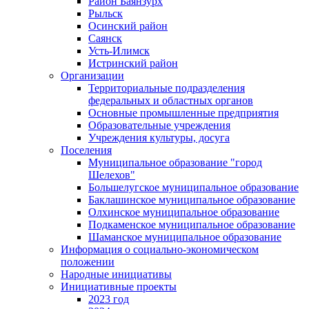
Район Баянзурх
Рыльск
Осинский район
Саянск
Усть-Илимск
Истринский район
Организации
Территориальные подразделения
федеральных и областных органов
Основные промышленные предприятия
Образовательные учреждения
Учреждения культуры, досуга
Поселения
Муниципальное образование "город
Шелехов"
Большелугское муниципальное образование
Баклашинское муниципальное образование
Олхинское муниципальное образование
Подкаменское муниципальное образование
Шаманское муниципальное образование
Информация о социально-экономическом
положении
Народные инициативы
Инициативные проекты
2023 год