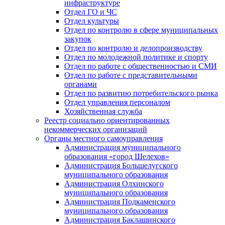
инфраструктуре
Отдел ГО и ЧС
Отдел культуры
Отдел по контролю в сфере муниципальных
закупок
Отдел по контролю и делопроизводству
Отдел по молодежной политике и спорту
Отдел по работе с общественностью и СМИ
Отдел по работе с представительными
органами
Отдел по развитию потребительского рынка
Отдел управления персоналом
Хозяйственная служба
Реестр социально ориентированных
некоммерческих организаций
Органы местного самоуправления
Администрация муниципального
образования «город Шелехов»
Администрация Большелугского
муниципального образования
Администрация Олхинского
муниципального образования
Администрация Подкаменского
муниципального образования
Администрация Баклашинского