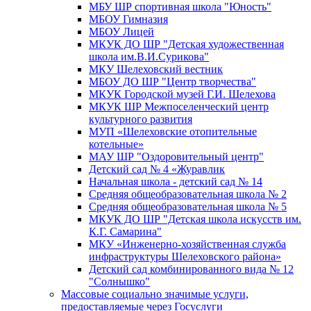
МБУ ШР спортивная школа "Юность"
МБОУ Гимназия
МБОУ Лицей
МКУК ДО ШР "Детская художественная
школа им.В.И.Сурикова"
МКУ Шелеховский вестник
МБОУ ДО ШР "Центр творчества"
МКУК Городской музей Г.И. Шелехова
МКУК ШР Межпоселенческий центр
культурного развития
МУП «Шелеховские отопительные
котельные»
МАУ ШР "Оздоровительный центр"
Детский сад № 4 «Журавлик
Начальная школа - детский сад № 14
Средняя общеобразовательная школа № 2
Средняя общеобразовательная школа № 5
МКУК ДО ШР "Детская школа искусств им.
К.Г. Самарина"
МКУ «Инженерно-хозяйственная служба
инфраструктуры Шелеховского района»
Детский сад комбинированного вида № 12
"Солнышко"
Массовые социально значимые услуги,
предоставляемые через Госуслуги