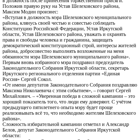
в должность после принесения торжественной присяги.
Положив правую руку на Устав Шелеховского района,
Максим Модин произнес:
«Вступая в должность мэра Шелеховского муниципального
района, клянусь своей честью и совестью соблюдать
Конституцию Российской Федерации, Устав Иркутской
области, Устав Шелеховского района, уважать и охранять
права и свободы человека и гражданина, защищать
демократический конституционный строй, интересы жителей
района, добросовестно выполнять возложенные на меня
обязанности мэра Шелеховского муниципального района».
Первым вновь избранного мэра поздравил председатель
Законодательного Собрания Иркутской области, секретарь
Иркутского регионального отделения партии «Единая
Россия» Сергей Сокол.
«От имени депутатов Законодательного Собрания поздравляю
Максима Николаевича с этим событием», – говорит Сергей
Михайлович. – «Уверенная победа в сложной кампании – это
хороший показатель того, что люди ему доверяют. С учётом
предыдущего пятилетнего опыта мэру будет проще
реализовывать всё то, что необходимо жителям Шелеховского
района».
Сложность избирательной кампании отметил и Александр
Белов, депутат Законодательного Собрания Иркутской
области: