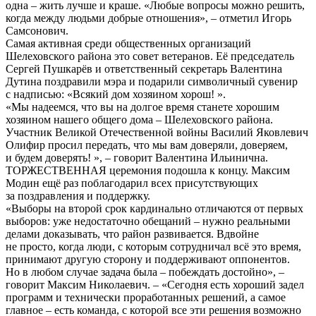
одна – жить лучше и краше. «Любые вопросы можно решить,
когда между людьми добрые отношения», – отметил Игорь
Самсонович.
Самая активная среди общественных организаций
Шелеховского района это совет ветеранов. Её председатель
Сергей Пушкарёв и ответственный секретарь Валентина
Дутина поздравили мэра и подарили символичный сувенир
с надписью: «Всякий дом хозяином хорош! ».
«Мы надеемся, что вы на долгое время станете хорошим
хозяином нашего общего дома – Шелеховского района.
Участник Великой Отечественной войны Василий Яковлевич
Олифир просил передать, что мы вам доверяли, доверяем,
и будем доверять! », – говорит Валентина Ильинична.
ТОРЖЕСТВЕННАЯ церемония подошла к концу. Максим
Модин ещё раз поблагодарил всех присутствующих
за поздравления и поддержку.
«Выборы на второй срок кардинально отличаются от первых
выборов: уже недостаточно обещаний – нужно реальными
делами доказывать, что район развивается. Вдвойне
не просто, когда люди, с которым сотрудничал всё это время,
принимают другую сторону и поддерживают оппонентов.
Но в любом случае задача была – побеждать достойно», –
говорит Максим Николаевич. – «Сегодня есть хороший задел
программ и технически проработанных решений, а самое
главное – есть команда, с которой все эти решения возможно