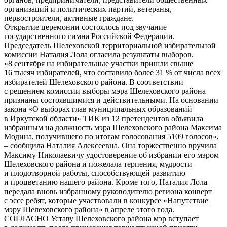
организаций и политических партий, ветераны,
первостроители, активные граждане.
Открытие церемонии состоялось под звучание
государственного гимна Российской Федерации.
Председатель Шелеховской территориальной избирательной
комиссии Наталия Лола огласила результаты выборов.
«8 сентября на избирательные участки пришли свыше
16 тысяч избирателей, что составило более 31 % от числа всех
избирателей Шелеховского района. В соответствии
с решением комиссии выборы мэра Шелеховского района
признаны состоявшимися и действительными. На основании
закона «О выборах глав муниципальных образований
в Иркутской области» ТИК из 12 претендентов объявила
избранным на должность мэра Шелеховского района Максима
Модина, получившего по итогам голосования 5109 голосов»,
– сообщила Наталия Алексеевна. Она торжественно вручила
Максиму Николаевичу удостоверение об избрании его мэром
Шелеховского района и пожелала терпения, мудрости
и плодотворной работы, способствующей развитию
и процветанию нашего района. Кроме того, Наталия Лола
передала вновь избранному руководителю региона конверт
с эссе ребят, которые участвовали в конкурсе «Напутствие
мэру Шелеховского района» в апреле этого года.
СОГЛАСНО Уставу Шелеховского района мэр вступает