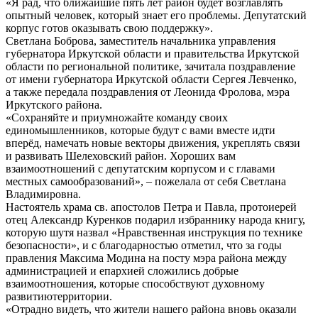
«Я рад, что ближайшие пять лет район будет возглавлять
опытный человек, который знает его проблемы. Депутатский
корпус готов оказывать свою поддержку».
Светлана Боброва, заместитель начальника управления
губернатора Иркутской области и правительства Иркутской
области по региональной политике, зачитала поздравление
от имени губернатора Иркутской области Сергея Левченко,
а также передала поздравления от Леонида Фролова, мэра
Иркутского района.
«Сохраняйте и приумножайте команду своих
единомышленников, которые будут с вами вместе идти
вперёд, намечать новые векторы движения, укреплять связи
и развивать Шелеховский район. Хороших вам
взаимоотношений с депутатским корпусом и с главами
местных самообразований», – пожелала от себя Светлана
Владимировна.
Настоятель храма св. апостолов Петра и Павла, протоиерей
отец Александр Куренков подарил избраннику народа книгу,
которую шутя назвал «Нравственная инструкция по технике
безопасности», и с благодарностью отметил, что за годы
правления Максима Модина на посту мэра района между
администрацией и епархией сложились добрые
взаимоотношения, которые способствуют духовному
развитиютерритории.
«Отрадно видеть, что жители нашего района вновь оказали