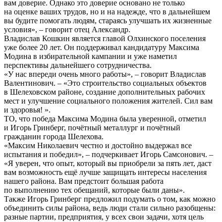
вам доверие. Однако это доверие основано не только
на оценке ваших трудов, но и на надежде, что в дальнейшем
вы будите помогать людям, стараясь улучшать их жизненные
условия», – говорит отец Александр.
Владислав Кошкин является главой Олхинского поселения
уже более 20 лет. Он поддерживал кандидатуру Максима
Модина в избирательной кампании и уже наметил
перспективы дальнейшего сотрудничества.
«У нас впереди очень много работы», – говорит Владислав
Валентинович. – «Это строительство социальных объектов
в Шелеховском районе, создание дополнительных рабочих
мест и улучшение социального положения жителей. Сил вам
и здоровья! ».
ТО, что победа Максима Модина была уверенной, отметил
и Игорь Гринберг, почётный металлург и почётный
гражданин города Шелехова.
«Максим Николаевич честно и достойно выдержал все
испытания и победил», – подчеркивает Игорь Самсонович. –
«Я уверен, что опыт, который вы приобрели за пять лет, даст
вам возможность ещё лучше защищать интересы населения
нашего района. Вам предстоит большая работа
по выполнению тех обещаний, которые были даны».
Также Игорь Гринберг предложил подумать о том, как можно
объединить силы района, ведь люди стали сильно разобщены:
разные партии, предприятия, у всех свои задачи, хотя цель