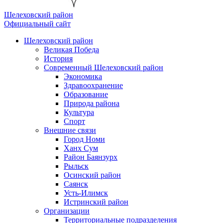
Шелеховский район
Официальный сайт
Шелеховский район
Великая Победа
История
Современный Шелеховский район
Экономика
Здравоохранение
Образование
Природа района
Культура
Спорт
Внешние связи
Город Номи
Ханх Сум
Район Баянзурх
Рыльск
Осинский район
Саянск
Усть-Илимск
Истринский район
Организации
Территориальные подразделения