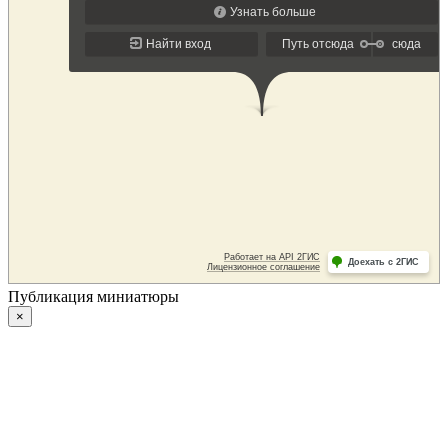
Публикация миниатюры
×