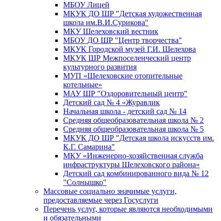
МБОУ Лицей
МКУК ДО ШР "Детская художественная
школа им.В.И.Сурикова"
МКУ Шелеховский вестник
МБОУ ДО ШР "Центр творчества"
МКУК Городской музей Г.И. Шелехова
МКУК ШР Межпоселенческий центр
культурного развития
МУП «Шелеховские отопительные
котельные»
МАУ ШР "Оздоровительный центр"
Детский сад № 4 «Журавлик
Начальная школа - детский сад № 14
Средняя общеобразовательная школа № 2
Средняя общеобразовательная школа № 5
МКУК ДО ШР "Детская школа искусств им.
К.Г. Самарина"
МКУ «Инженерно-хозяйственная служба
инфраструктуры Шелеховского района»
Детский сад комбинированного вида № 12
"Солнышко"
Массовые социально значимые услуги,
предоставляемые через Госуслуги
Перечень услуг, которые являются необходимыми
и обязательными