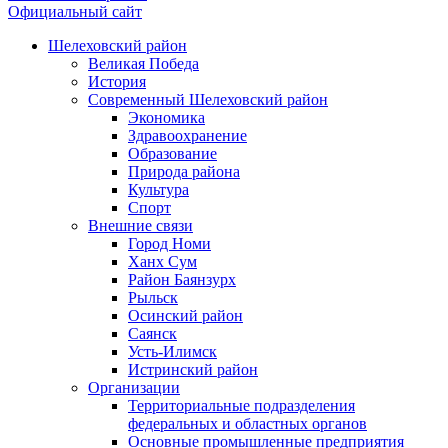
Официальный сайт
Шелеховский район
Великая Победа
История
Современный Шелеховский район
Экономика
Здравоохранение
Образование
Природа района
Культура
Спорт
Внешние связи
Город Номи
Ханх Сум
Район Баянзурх
Рыльск
Осинский район
Саянск
Усть-Илимск
Истринский район
Организации
Территориальные подразделения
федеральных и областных органов
Основные промышленные предприятия