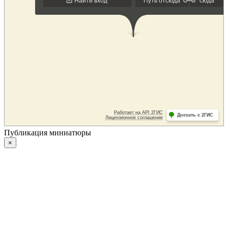
Публикация миниатюры
×