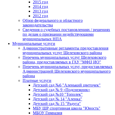
2015 год
2014 год
2013 год
2012 год
Обзор федерального и областного
законодательства
Сведения о судебных постановлениях / решениях
по делам о признании недействующими
муниципальных НПА
Муниципальные услуги
Административные регламенты предоставления
муниципальных услуг Шелеховского района
Перечень муниципальных услуг Шелеховского
района, предоставляемых в ГАУ "МФЦ ИО"
Перечень муниципальных услуг, предоставляемых
Администрацией Шелеховского муниципального
района
Платные услуги
Детский сад №6 "Аленький цветочек"
Детский сад № 9 «Подснежник»
Детский сад №10 "Тополек"
Детский сад № 14 "Аленка"
Детский сад № 15 "Радуга"
МБУ ШР спортивная школа "Юность"
МБОУ Гимназия