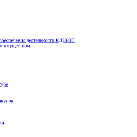
 обеспечения деятельности КДНиЗП
м имуществом
туре
акупок
ми