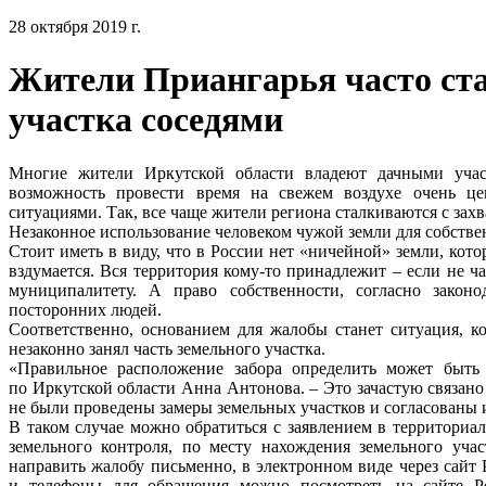
28 октября 2019 г.
Жители Приангарья часто ста
участка соседями
Многие жители Иркутской области владеют дачными учас
возможность провести время на свежем воздухе очень це
ситуациями. Так, все чаще жители региона сталкиваются с захв
Незаконное использование человеком чужой земли для собстве
Стоит иметь в виду, что в России нет «ничейной» земли, ко
вздумается. Вся территория кому-то принадлежит – если не ч
муниципалитету. А право собственности, согласно законод
посторонних людей.
Соответственно, основанием для жалобы станет ситуация, ког
незаконно занял часть земельного участка.
«Правильное расположение забора определить может быть 
по Иркутской области Анна Антонова. – Это зачастую связано 
не были проведены замеры земельных участков и согласованы 
В таком случае можно обратиться с заявлением в территориа
земельного контроля, по месту нахождения земельного уча
направить жалобу письменно, в электронном виде через сайт 
и телефоны для обращения можно посмотреть на сайте Росре