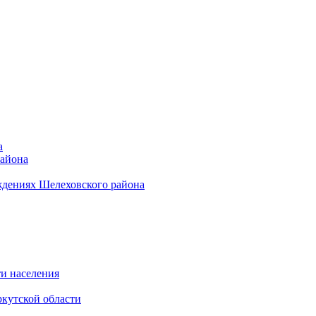
а
района
ждениях Шелеховского района
и населения
кутской области