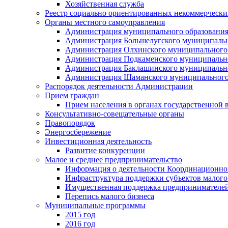
Хозяйственная служба
Реестр социально ориентированных некоммерчески
Органы местного самоуправления
Администрация муниципального образования
Администрация Большелугского муниципальн
Администрация Олхинского муниципального 
Администрация Подкаменского муниципально
Администрация Баклашинского муниципально
Администрация Шаманского муниципального
Распорядок деятельности Администрации
Прием граждан
Прием населения в органах государственной 
Консультативно-совещательные органы
Правопорядок
Энергосбережение
Инвестиционная деятельность
Развитие конкуренции
Малое и среднее предпринимательство
Информация о деятельности Координационног
Инфраструктура поддержки субъектов малого
Имущественная поддержка предпринимателей
Перепись малого бизнеса
Муниципальные программы
2015 год
2016 год