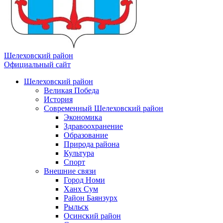
Шелеховский район
Официальный сайт
Шелеховский район
Великая Победа
История
Современный Шелеховский район
Экономика
Здравоохранение
Образование
Природа района
Культура
Спорт
Внешние связи
Город Номи
Ханх Сум
Район Баянзурх
Рыльск
Осинский район