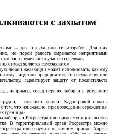
лкиваются с захватом
тками – для отдыха или сельхозработ. Для них
нно, но порой радость омрачается неприятными
атом части земельного участка соседями.
нных нужд является самозахватом.
торую любой желающий может использовать, как ему
астному лицу или предприятию, то государству или
ательству, гарантирует защиту от посягательств
да, например, сосед перенес забор и в результате
трудно, – поясняет эксперт Кадастровой палаты
с тем, что изначально, при возведении ограждения,
их границы».
льный орган Росреестра или орган муниципального
стка. В территориальный орган Росреестра можно
Росреестра или озвучить на личном приеме. Адреса
естра (rosreestr.ru), вкладка «Обратная связь»,