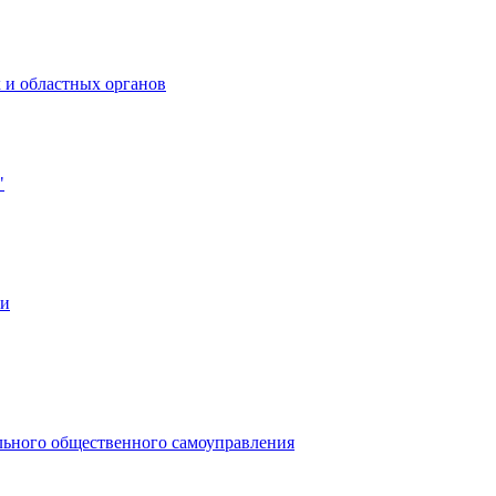
 и областных органов
"
ии
льного общественного самоуправления