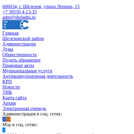
666034, г. Шелехов, улица Ленина, 15
+7 39550 4-13-35
adm@sheladm.ru
Главная
Шелеховский район
Администрация
Дума
Общественность
Подать обращение
Правовые акты
Муниципальные услуги
Антикоррупционная деятельность
КРП
Новости
ТИК
Карта сайта
Архив
Электронная очередь
Администрация в соц. сетях:
Мэр в соц. сетях: