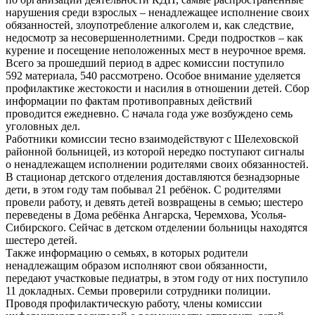
нарушения среди взрослых – ненадлежащее исполнение своих
обязанностей, злоупотребление алкоголем и, как следствие,
недосмотр за несовершеннолетними. Среди подростков – как
курение и посещение неположенных мест в неурочное время.
Всего за прошедший период в адрес комиссии поступило
592 материала, 540 рассмотрено. Особое внимание уделяется
профилактике жестокости и насилия в отношении детей. Сбор
информации по фактам противоправных действий
проводится ежедневно. С начала года уже возбуждено семь
уголовных дел.
Работники комиссии тесно взаимодействуют с Шелеховской
районной больницей, из которой нередко поступают сигналы
о ненадлежащем исполнении родителями своих обязанностей.
В стационар детского отделения доставляются безнадзорные
дети, в этом году там побывал 21 ребёнок. С родителями
провели работу, и девять детей возвращены в семью; шестеро
переведены в Дома ребёнка Ангарска, Черемхова, Усолья-
Сибирского. Сейчас в детском отделении больницы находятся
шестеро детей.
Также информацию о семьях, в которых родители
ненадлежащим образом исполняют свои обязанности,
передают участковые педиатры, в этом году от них поступило
11 докладных. Семьи проверили сотрудники полиции.
Проводя профилактическую работу, члены комиссии