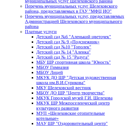
муниципальных услуг Шелеховского района
Перечень муниципальных услуг Шелеховского
района, предоставляемых в ГАУ "МФЦ ИО"
Перечень муниципальных услуг, предоставляемых
Администрацией Шелеховского муниципального
района
Платные услуги
Детский сад №6 "Аленький цветочек"
Детский сад № 9 «Подснежник»
Детский сад №10 "Тополек"
Детский сад № 14 "Аленка"
Детский сад № 15 "Радуга"
МБУ ШР спортивная школа "Юность"
МБОУ Гимназия
МБОУ Лицей
МКУК ДО ШР "Детская художественная
школа им.В.И.Сурикова"
МКУ Шелеховский вестник
МБОУ ДО ШР "Центр творчества"
МКУК Городской музей Г.И. Шелехова
МКУК ШР Межпоселенческий центр
культурного развития
МУП «Шелеховские отопительные
котельные»
МАУ ШР "Оздоровительный центр"