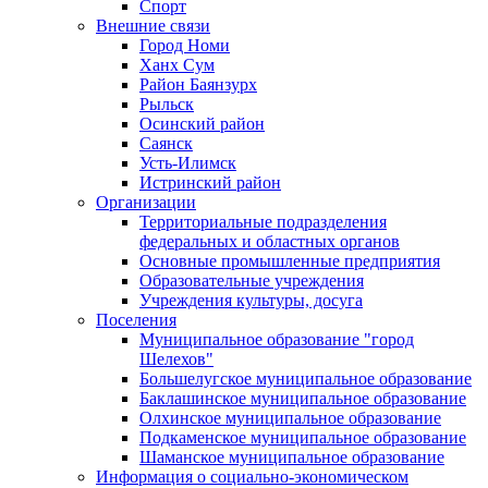
Спорт
Внешние связи
Город Номи
Ханх Сум
Район Баянзурх
Рыльск
Осинский район
Саянск
Усть-Илимск
Истринский район
Организации
Территориальные подразделения
федеральных и областных органов
Основные промышленные предприятия
Образовательные учреждения
Учреждения культуры, досуга
Поселения
Муниципальное образование "город
Шелехов"
Большелугское муниципальное образование
Баклашинское муниципальное образование
Олхинское муниципальное образование
Подкаменское муниципальное образование
Шаманское муниципальное образование
Информация о социально-экономическом