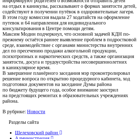
информируют родителей о возможности отправить детей
на отдых в каникулы, рассказывают о формах занятости детей,
содействуют в получении путёвок в оздоровительные лагеря.
В этом году комиссия выдала 27 ходатайств на оформление
путевок и 64 направления для индивидуального
консультирования в Центре помощи детям.
Максим Модин подчеркнул, что основной задачей КДН по-
прежнему остаётся раннее выявление проблем в подростковой
среде, взаимодействие с органами министерства внутренних
дел по пресечению продажи алкогольной продукции,
психотропных и наркотических средств, а также организация
занятости, досуга и трудоустройства несовершеннолетних
в каникулярное время.
В завершение планёрного заседания мэр проконтролировал
решение вопроса по открытию процедурного кабинета, ход
подготовки документов на заседание Думы района
по бюджету будущего года, особое внимание заострил
на предстоящих ремонтах в образовательных учреждениях
района.
В рубрике:
Новости
Разделы сайта
Шелеховский район
Администрация