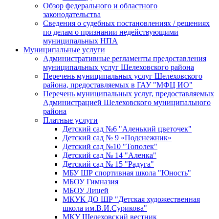
Обзор федерального и областного
законодательства
Сведения о судебных постановлениях / решениях
по делам о признании недействующими
муниципальных НПА
Муниципальные услуги
Административные регламенты предоставления
муниципальных услуг Шелеховского района
Перечень муниципальных услуг Шелеховского
района, предоставляемых в ГАУ "МФЦ ИО"
Перечень муниципальных услуг, предоставляемых
Администрацией Шелеховского муниципального
района
Платные услуги
Детский сад №6 "Аленький цветочек"
Детский сад № 9 «Подснежник»
Детский сад №10 "Тополек"
Детский сад № 14 "Аленка"
Детский сад № 15 "Радуга"
МБУ ШР спортивная школа "Юность"
МБОУ Гимназия
МБОУ Лицей
МКУК ДО ШР "Детская художественная
школа им.В.И.Сурикова"
МКУ Шелеховский вестник