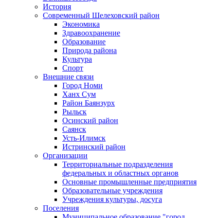
История
Современный Шелеховский район
Экономика
Здравоохранение
Образование
Природа района
Культура
Спорт
Внешние связи
Город Номи
Ханх Сум
Район Баянзурх
Рыльск
Осинский район
Саянск
Усть-Илимск
Истринский район
Организации
Территориальные подразделения
федеральных и областных органов
Основные промышленные предприятия
Образовательные учреждения
Учреждения культуры, досуга
Поселения
Муниципальное образование "город