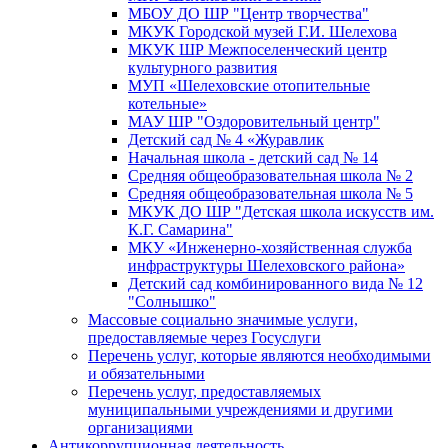
МБОУ ДО ШР "Центр творчества"
МКУК Городской музей Г.И. Шелехова
МКУК ШР Межпоселенческий центр
культурного развития
МУП «Шелеховские отопительные
котельные»
МАУ ШР "Оздоровительный центр"
Детский сад № 4 «Журавлик
Начальная школа - детский сад № 14
Средняя общеобразовательная школа № 2
Средняя общеобразовательная школа № 5
МКУК ДО ШР "Детская школа искусств им.
К.Г. Самарина"
МКУ «Инженерно-хозяйственная служба
инфраструктуры Шелеховского района»
Детский сад комбинированного вида № 12
"Солнышко"
Массовые социально значимые услуги,
предоставляемые через Госуслуги
Перечень услуг, которые являются необходимыми
и обязательными
Перечень услуг, предоставляемых
муниципальными учреждениями и другими
организациями
Антикоррупционная деятельность