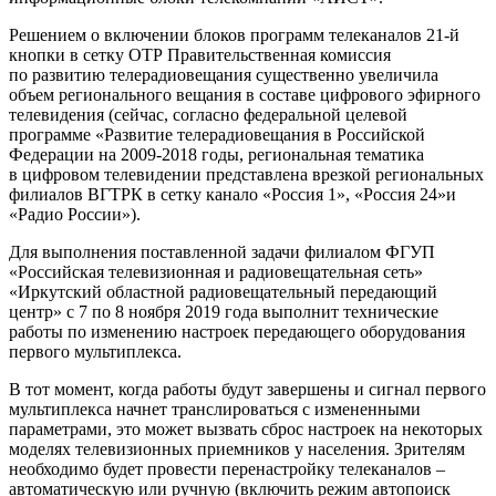
Решением о включении блоков программ телеканалов 21-й
кнопки в сетку ОТР Правительственная комиссия
по развитию телерадиовещания существенно увеличила
объем регионального вещания в составе цифрового эфирного
телевидения (сейчас, согласно федеральной целевой
программе «Развитие телерадиовещания в Российской
Федерации на 2009-2018 годы, региональная тематика
в цифровом телевидении представлена врезкой региональных
филиалов ВГТРК в сетку канало «Россия 1», «Россия 24»и
«Радио России»).
Для выполнения поставленной задачи филиалом ФГУП
«Российская телевизионная и радиовещательная сеть»
«Иркутский областной радиовещательный передающий
центр» с 7 по 8 ноября 2019 года выполнит технические
работы по изменению настроек передающего оборудования
первого мультиплекса.
В тот момент, когда работы будут завершены и сигнал первого
мультиплекса начнет транслироваться с измененными
параметрами, это может вызвать сброс настроек на некоторых
моделях телевизионных приемников у населения. Зрителям
необходимо будет провести перенастройку телеканалов –
автоматическую или ручную (включить режим автопоиск