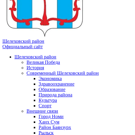
Шелеховский район
Официальный сайт
Шелеховский район
Великая Победа
История
Современный Шелеховский район
Экономика
Здравоохранение
Образование
Природа района
Культура
Спорт
Внешние связи
Город Номи
Ханх Сум
Район Баянзурх
Рыльск