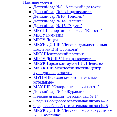
Платные услуги
Детский сад №6 "Аленький цветочек"
Детский сад № 9 «Подснежник»
Детский сад №10 "Тополек"
Детский сад № 14 "Аленка"
Детский сад № 15 "Радуга"
МБУ ШР спортивная школа "Юность"
МБОУ Гимназия
МБОУ Лицей
МКУК ДО ШР "Детская художественная
школа им.В.И.Сурикова"
МКУ Шелеховский вестник
МБОУ ДО ШР "Центр творчества"
МКУК Городской музей Г.И. Шелехова
МКУК ШР Межпоселенческий центр
культурного развития
МУП «Шелеховские отопительные
котельные»
МАУ ШР "Оздоровительный центр"
Детский сад № 4 «Журавлик
Начальная школа - детский сад № 14
Средняя общеобразовательная школа № 2
Средняя общеобразовательная школа № 5
МКУК ДО ШР "Детская школа искусств им.
К.Г. Самарина"