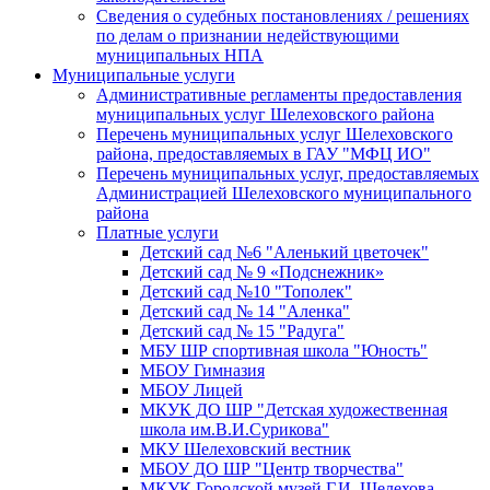
Сведения о судебных постановлениях / решениях
по делам о признании недействующими
муниципальных НПА
Муниципальные услуги
Административные регламенты предоставления
муниципальных услуг Шелеховского района
Перечень муниципальных услуг Шелеховского
района, предоставляемых в ГАУ "МФЦ ИО"
Перечень муниципальных услуг, предоставляемых
Администрацией Шелеховского муниципального
района
Платные услуги
Детский сад №6 "Аленький цветочек"
Детский сад № 9 «Подснежник»
Детский сад №10 "Тополек"
Детский сад № 14 "Аленка"
Детский сад № 15 "Радуга"
МБУ ШР спортивная школа "Юность"
МБОУ Гимназия
МБОУ Лицей
МКУК ДО ШР "Детская художественная
школа им.В.И.Сурикова"
МКУ Шелеховский вестник
МБОУ ДО ШР "Центр творчества"
МКУК Городской музей Г.И. Шелехова