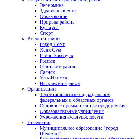
Экономика
Здравоохранение
Образование
Природа района
Культура
Спорт
Внешние связи
Город Номи
Ханх Сум
Район Баянзурх
Рыльск
Осинский район
Саянск
Усть-Илимск
Истринский район
Организации
Территориальные подразделения
федеральных и областных органов
Основные промышленные предприятия
Образовательные учреждения
Учреждения культуры, досуга
Поселения
Муниципальное образование "город
Шелехов"