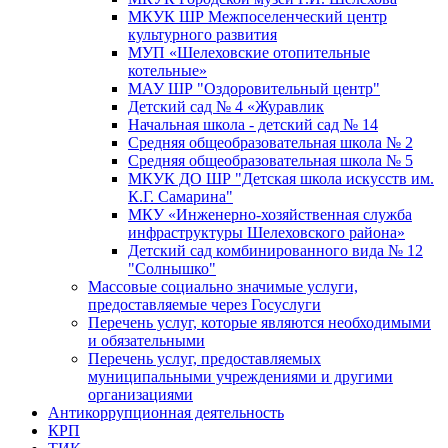
МКУК ШР Межпоселенческий центр
культурного развития
МУП «Шелеховские отопительные
котельные»
МАУ ШР "Оздоровительный центр"
Детский сад № 4 «Журавлик
Начальная школа - детский сад № 14
Средняя общеобразовательная школа № 2
Средняя общеобразовательная школа № 5
МКУК ДО ШР "Детская школа искусств им.
К.Г. Самарина"
МКУ «Инженерно-хозяйственная служба
инфраструктуры Шелеховского района»
Детский сад комбинированного вида № 12
"Солнышко"
Массовые социально значимые услуги,
предоставляемые через Госуслуги
Перечень услуг, которые являются необходимыми
и обязательными
Перечень услуг, предоставляемых
муниципальными учреждениями и другими
организациями
Антикоррупционная деятельность
КРП