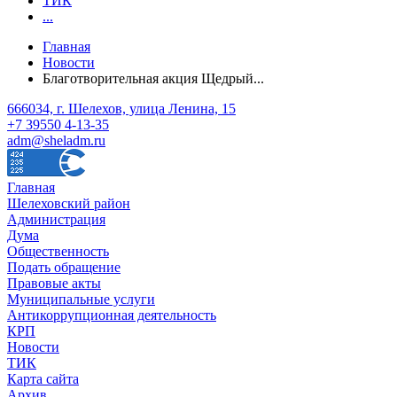
ТИК
...
Главная
Новости
Благотворительная акция Щедрый...
666034, г. Шелехов, улица Ленина, 15
+7 39550 4-13-35
adm@sheladm.ru
Главная
Шелеховский район
Администрация
Дума
Общественность
Подать обращение
Правовые акты
Муниципальные услуги
Антикоррупционная деятельность
КРП
Новости
ТИК
Карта сайта
Архив