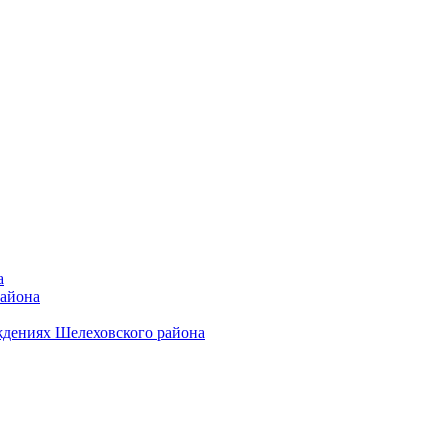
а
района
ждениях Шелеховского района