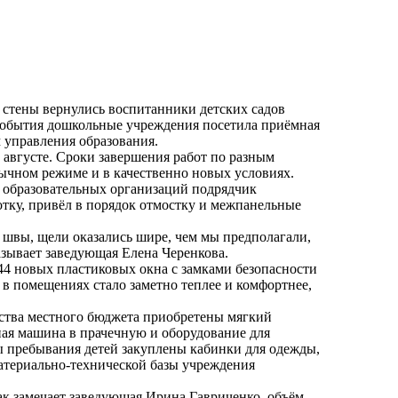
 стены вернулись воспитанники детских садов
события дошкольные учреждения посетила приёмная
 управления образования.
августе. Сроки завершения работ по разным
бычном режиме и в качественно новых условиях.
а образовательных организаций подрядчик
тку, привёл в порядок отмостку и межпанельные
 швы, щели оказались шире, чем мы предполагали,
казывает заведующая Елена Черенкова.
44 новых пластиковых окна с замками безопасности
в помещениях стало заметно теплее и комфортнее,
едства местного бюджета приобретены мягкий
ьная машина в прачечную и оборудование для
 пребывания детей закуплены кабинки для одежды,
атериально-технической базы учреждения
ак замечает заведующая Ирина Гавриченко, объём