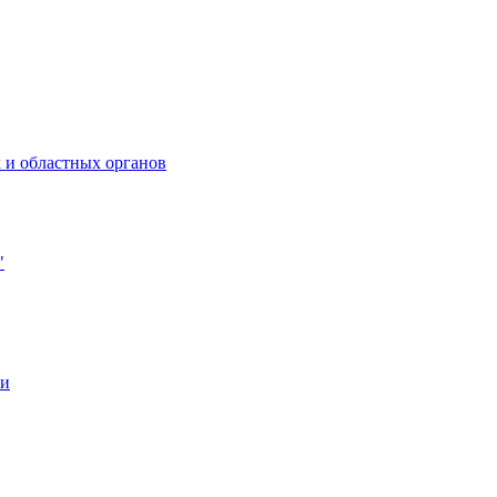
 и областных органов
"
ии