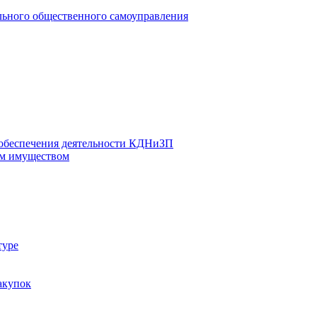
льного общественного самоуправления
 обеспечения деятельности КДНиЗП
м имуществом
туре
акупок