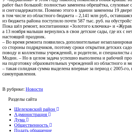
работ был большой: полностью заменена обрешётка, слуховые 
и снегозадержатели. Помимо этого в здании заменены 19 двере
в том числе из областного бюджета – 2,141 млн руб., оставшая
из бюджета района поступило почти 587 тыс. руб. на обустрой
Пока шёл ремонт, воспитанники «Золотого ключика» и «Жура
а 13 ноября малыши вернулись в свои детские сады, где их с н
настоящий праздник.
– Во время ремонта появились дополнительные незапланирова
со стороны подрядчиков, поэтому сроки открытия детских сад
поводу и коллективы учреждений, и родители, и специалисты 
Модин. – Но в целом задача успешно выполнена и рабочий проц
на подготовку образовательных учреждений из областного и 
– такая солидная сумма выделена впервые за период с 2005-го,
самоуправления.
В рубрике:
Новости
Разделы сайта
Шелеховский район
Администрация
Дума
Общественность
Подать обращение