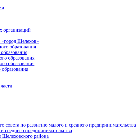
ми
х организаций
 «город Шелехов»
ого образования
образования
го образования
го образования
 образования
власти
о совета по развитию малого и среднего предпринимательства
 и среднего предпринимательства
 Шелеховского района