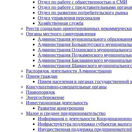
Отдел по работе с общественностью и СМИ
Отдел по работе с представительными органа
Отдел по развитию потребительского рынка
Отдел управления персоналом
Хозяйственная служба
Реестр социально ориентированных некоммерчески
Органы местного самоуправления
Администрация муниципального образования
Администрация Большелугского муниципальн
Администрация Олхинского муниципального 
Администрация Подкаменского муниципально
Администрация Баклашинского муниципально
Администрация Шаманского муниципального
Распорядок деятельности Администрации
Прием граждан
Прием населения в органах государственной 
Консультативно-совещательные органы
Правопорядок
Энергосбережение
Инвестиционная деятельность
Развитие конкуренции
Малое и среднее предпринимательство
Информация о деятельности Координационног
Инфраструктура поддержки субъектов малого
Имущественная поддержка предпринимателей