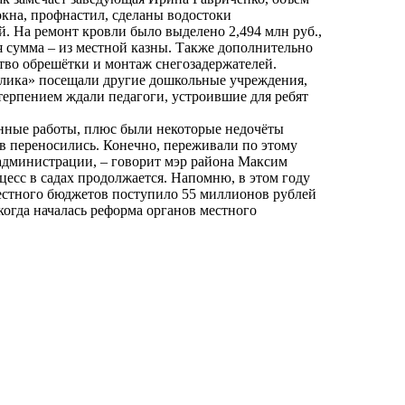
окна, профнастил, сделаны водостоки
й. На ремонт кровли было выделено 2,494 млн руб.,
ся сумма – из местной казны. Также дополнительно
ство обрешётки и монтаж снегозадержателей.
влика» посещали другие дошкольные учреждения,
етерпением ждали педагоги, устроившие для ребят
нные работы, плюс были некоторые недочёты
ов переносились. Конечно, переживали по этому
администрации, – говорит мэр района Максим
есс в садах продолжается. Напомню, в этом году
местного бюджетов поступило 55 миллионов рублей
 когда началась реформа органов местного