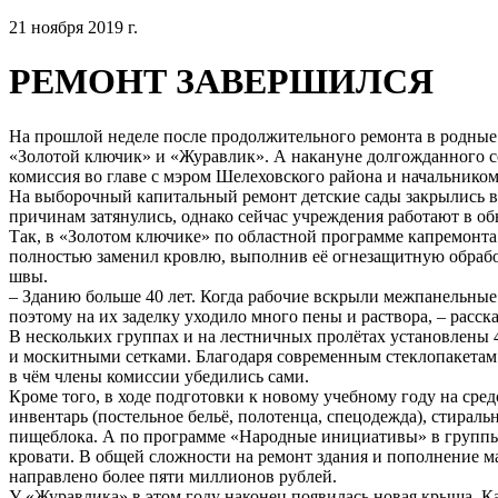
21 ноября 2019 г.
РЕМОНТ ЗАВЕРШИЛСЯ
На прошлой неделе после продолжительного ремонта в родные
«Золотой ключик» и «Журавлик». А накануне долгожданного 
комиссия во главе с мэром Шелеховского района и начальником
На выборочный капитальный ремонт детские сады закрылись в 
причинам затянулись, однако сейчас учреждения работают в о
Так, в «Золотом ключике» по областной программе капремонт
полностью заменил кровлю, выполнив её огнезащитную обрабо
швы.
– Зданию больше 40 лет. Когда рабочие вскрыли межпанельные
поэтому на их заделку уходило много пены и раствора, – расс
В нескольких группах и на лестничных пролётах установлены 
и москитными сетками. Благодаря современным стеклопакетам 
в чём члены комиссии убедились сами.
Кроме того, в ходе подготовки к новому учебному году на ср
инвентарь (постельное бельё, полотенца, спецодежда), стирал
пищеблока. А по программе «Народные инициативы» в группы
кровати. В общей сложности на ремонт здания и пополнение м
направлено более пяти миллионов рублей.
У «Журавлика» в этом году наконец появилась новая крыша. К