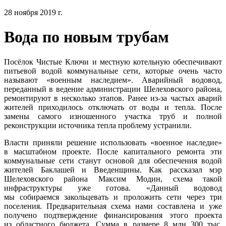
28 ноября 2019 г.
Вода по новым трубам
Посёлок Чистые Ключи и местную котельную обеспечивают
питьевой водой коммунальные сети, которые очень часто
называют «военным наследием». Аварийный водовод,
переданный в ведение администрации Шелеховского района,
ремонтируют в несколько этапов. Ранее из-за частых аварий
жителей приходилось отключать от воды и тепла. После
замены самого изношенного участка труб и полной
реконструкции источника тепла проблему устранили.
Власти приняли решение использовать «военное наследие»
в масштабном проекте. После капитального ремонта эти
коммунальные сети станут основой для обеспечения водой
жителей Баклашей и Введенщины. Как рассказал мэр
Шелеховского района Максим Модин, схема такой
инфраструктуры уже готова. «Данный водовод
мы собираемся закольцевать и проложить сети через три
поселения. Предварительная схема нами составлена и уже
получено подтверждение финансирования этого проекта
из областного бюджета. Сумма в размере 8 млн 300 тыс.