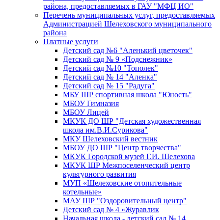
района, предоставляемых в ГАУ "МФЦ ИО"
Перечень муниципальных услуг, предоставляемых
Администрацией Шелеховского муниципального
района
Платные услуги
Детский сад №6 "Аленький цветочек"
Детский сад № 9 «Подснежник»
Детский сад №10 "Тополек"
Детский сад № 14 "Аленка"
Детский сад № 15 "Радуга"
МБУ ШР спортивная школа "Юность"
МБОУ Гимназия
МБОУ Лицей
МКУК ДО ШР "Детская художественная
школа им.В.И.Сурикова"
МКУ Шелеховский вестник
МБОУ ДО ШР "Центр творчества"
МКУК Городской музей Г.И. Шелехова
МКУК ШР Межпоселенческий центр
культурного развития
МУП «Шелеховские отопительные
котельные»
МАУ ШР "Оздоровительный центр"
Детский сад № 4 «Журавлик
Начальная школа - детский сад № 14