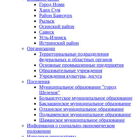
Город Номи
Ханх Сум
Район Баянзурх
Рыльск
Осинский район
Саянск
Усть-Илимск
Истринский район
Организации
Территориальные подразделения
федеральных и областных органов
Основные промышленные предприятия
Образовательные учреждения
Учреждения культуры, досуга
Поселения
Муниципальное образование "город
Шелехов"
Большелугское муниципальное образование
Баклашинское муниципальное образование
Олхинское муниципальное образование
Подкаменское муниципальное образование
Шаманское муниципальное образование
Информация о социально-экономическом
положении
Народные инициативы