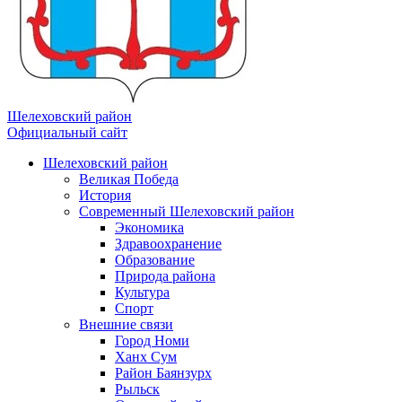
Шелеховский район
Официальный сайт
Шелеховский район
Великая Победа
История
Современный Шелеховский район
Экономика
Здравоохранение
Образование
Природа района
Культура
Спорт
Внешние связи
Город Номи
Ханх Сум
Район Баянзурх
Рыльск