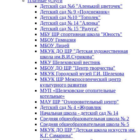
Платные услуги
Детский сад №6 "Аленький цветочек"
Детский сад № 9 «Подснежник»
Детский сад №10 "Тополек"
Детский сад № 14 "Аленка"
Детский сад № 15 "Радуга"
МБУ ШР спортивная школа "Юность"
МБОУ Гимназия
МБОУ Лицей
МКУК ДО ШР "Детская художественная
школа им.В.И.Сурикова"
МКУ Шелеховский вестник
МБОУ ДО ШР "Центр творчества"
МКУК Городской музей Г.И. Шелехова
МКУК ШР Межпоселенческий центр
культурного развития
МУП «Шелеховские отопительные
котельные»
МАУ ШР "Оздоровительный центр"
Детский сад № 4 «Журавлик
Начальная школа - детский сад № 14
Средняя общеобразовательная школа № 2
Средняя общеобразовательная школа № 5
МКУК ДО ШР "Детская школа искусств им.
К.Г. Самарина"