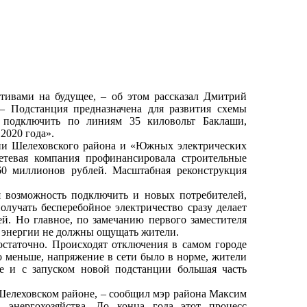
тивами на будущее, – об этом рассказал Дмитрий
– Подстанция предназначена для развития схемы
м подключить по линиям 35 киловольт Баклаши,
2020 года».
ции Шелеховского района и «Южных электрических
етевая компания профинансировала строительные
60 миллионов рублей. Масштабная реконструкция
 возможность подключить и новых потребителей,
лучать бесперебойное электричество сразу делает
. Но главное, по замечанию первого заместителя
й энергии не должны ощущать жители.
статочно. Происходят отключения в самом городе
 меньше, напряжение в сети было в норме, жители
те и с запуском новой подстанции большая часть
Шелеховском районе, – сообщил мэр района Максим
 энергохозяйства. До конца года этот процесс