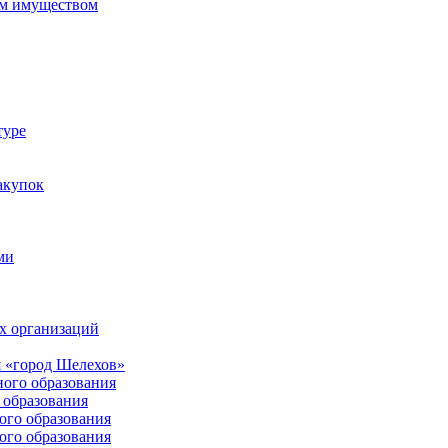
м имуществом
туре
акупок
ми
х организаций
 «город Шелехов»
ого образования
образования
го образования
го образования