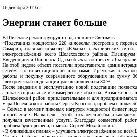
16 декабря 2019 г.
Энергии станет больше
В Шелехове реконструируют подстанцию «Светлая».
«Подстанция мощностью 220 киловольт построена с перспек
Самарин, главный инженер «Южных электрических сетей. 
электроснабжения всего Шелеховского района. Планируе
Введенщину и Пионерск. Сдача объекта состоится в 1 квартале 
На этой неделе объект посетили представители администра
сетей». По инвестиционной программе Иркутская электрос
работы и покупку современного оборудования на сумму 3
электрической подстанции уже выполнена на 80 %.
После введения в эксплуатацию новой подстанции появится
а также социальные и коммерческие объекты. Возможность по
Шелеховский район привлекательным и для предпринимателей
мэраШелеховского района Сергея Краснова, проблем с подаче
– Сейчас в момент пиковых нагрузок мощностей бывает недо
и поселениях. Наша цель – чтобы отключений было как можно
получали качественные услуги. Благодаря совместной рабо
проблем будет решена, отметил Сергей Михайлович.
- В ближайших планах – улучшить электроснабжение во всём 
Модин. Сейчас проводится инвентаризация всех объектов