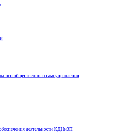
"
ии
льного общественного самоуправления
 обеспечения деятельности КДНиЗП