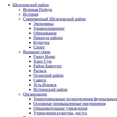
Шелеховский район
Великая Победа
История
Современный Шелеховский район
Экономика
Здравоохранение
Образование
Природа района
Культура
Спорт
Внешние связи
Город Номи
Ханх Сум
Район Баянзурх
Рыльск
Осинский район
Саянск
Усть-Илимск
Истринский район
Организации
Территориальные подразделения федеральных
Основные промышленные предприятия
Образовательные учреждения
Учреждения культуры, досуга