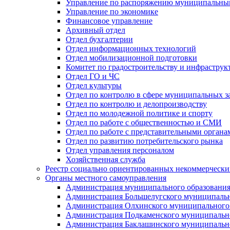
Управление по распоряжению муниципальны
Управление по экономике
Финансовое управление
Архивный отдел
Отдел бухгалтерии
Отдел информационных технологий
Отдел мобилизационной подготовки
Комитет по градостроительству и инфраструк
Отдел ГО и ЧС
Отдел культуры
Отдел по контролю в сфере муниципальных з
Отдел по контролю и делопроизводству
Отдел по молодежной политике и спорту
Отдел по работе с общественностью и СМИ
Отдел по работе с представительными органа
Отдел по развитию потребительского рынка
Отдел управления персоналом
Хозяйственная служба
Реестр социально ориентированных некоммерчески
Органы местного самоуправления
Администрация муниципального образования
Администрация Большелугского муниципальн
Администрация Олхинского муниципального 
Администрация Подкаменского муниципально
Администрация Баклашинского муниципально