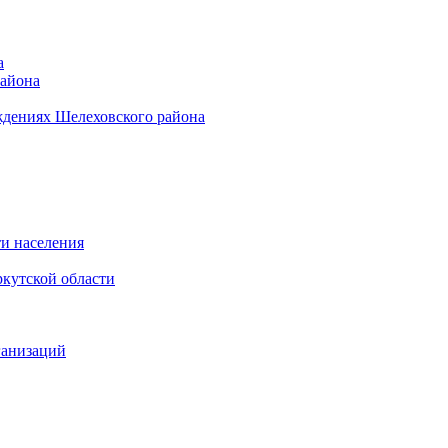
а
района
ждениях Шелеховского района
и населения
кутской области
ганизаций