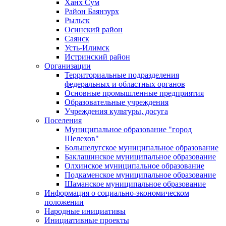
Ханх Сум
Район Баянзурх
Рыльск
Осинский район
Саянск
Усть-Илимск
Истринский район
Организации
Территориальные подразделения
федеральных и областных органов
Основные промышленные предприятия
Образовательные учреждения
Учреждения культуры, досуга
Поселения
Муниципальное образование "город
Шелехов"
Большелугское муниципальное образование
Баклашинское муниципальное образование
Олхинское муниципальное образование
Подкаменское муниципальное образование
Шаманское муниципальное образование
Информация о социально-экономическом
положении
Народные инициативы
Инициативные проекты