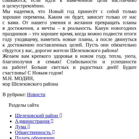
сбываются, если идти к намеченной цели настойчиво
и целеустремлённо.
Мы надеемся, что Новый год принесёт с собой только
хорошие перемены. Каким он будет, зависит только от нас
с вами. От нашего умения и желания превращать планы
в достижения, а мечты – в реальность. Канун новогодних
праздников – это хорошее время, когда можно подвести итоги
году уходящему, наметить новые планы, а после двинуться
к достижению поставленных целей. Пусть они обязательно
сбудутся у вас, дорогие жители Шелеховского района!
Желаем вам крепкого здоровья в новом году, тепла, уюта,
благополучия в семьях! Стабильности и успешности
на работе! Больше светлых и радостных дней! Будьте
счастливы! С Новым годом!
М.Н. МОДИН,
мэр Шелеховского района
В рубрике:
Новости
Разделы сайта
Шелеховский район
Администрация
Дума
Общественность
Подать обращение