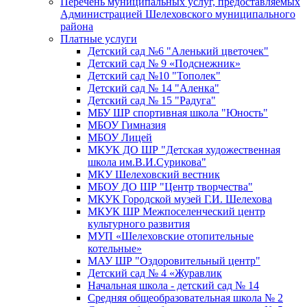
Перечень муниципальных услуг, предоставляемых
Администрацией Шелеховского муниципального
района
Платные услуги
Детский сад №6 "Аленький цветочек"
Детский сад № 9 «Подснежник»
Детский сад №10 "Тополек"
Детский сад № 14 "Аленка"
Детский сад № 15 "Радуга"
МБУ ШР спортивная школа "Юность"
МБОУ Гимназия
МБОУ Лицей
МКУК ДО ШР "Детская художественная
школа им.В.И.Сурикова"
МКУ Шелеховский вестник
МБОУ ДО ШР "Центр творчества"
МКУК Городской музей Г.И. Шелехова
МКУК ШР Межпоселенческий центр
культурного развития
МУП «Шелеховские отопительные
котельные»
МАУ ШР "Оздоровительный центр"
Детский сад № 4 «Журавлик
Начальная школа - детский сад № 14
Средняя общеобразовательная школа № 2