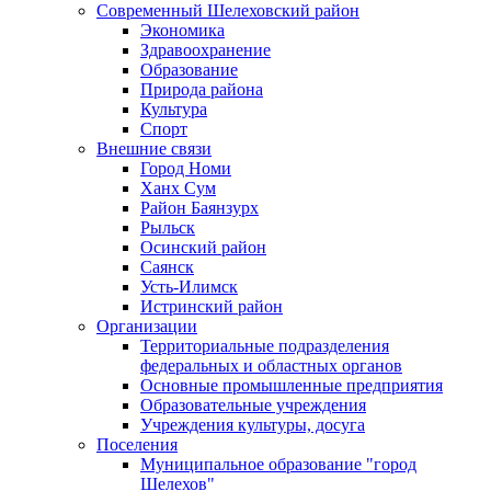
Современный Шелеховский район
Экономика
Здравоохранение
Образование
Природа района
Культура
Спорт
Внешние связи
Город Номи
Ханх Сум
Район Баянзурх
Рыльск
Осинский район
Саянск
Усть-Илимск
Истринский район
Организации
Территориальные подразделения
федеральных и областных органов
Основные промышленные предприятия
Образовательные учреждения
Учреждения культуры, досуга
Поселения
Муниципальное образование "город
Шелехов"