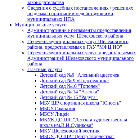
законодательства
Сведения о судебных постановлениях / решениях
по делам о признании недействующими
муниципальных НПА
Муниципальные услуги
Административные регламенты предоставления
муниципальных услуг Шелеховского района
Перечень муниципальных услуг Шелеховского
района, предоставляемых в ГАУ "МФЦ ИО"
Перечень муниципальных услуг, предоставляемых
Администрацией Шелеховского муниципального
района
Платные услуги
Детский сад №6 "Аленький цветочек"
Детский сад № 9 «Подснежник»
Детский сад №10 "Тополек"
Детский сад № 14 "Аленка"
Детский сад № 15 "Радуга"
МБУ ШР спортивная школа "Юность"
МБОУ Гимназия
МБОУ Лицей
МКУК ДО ШР "Детская художественная
школа им.В.И.Сурикова"
МКУ Шелеховский вестник
МБОУ ДО ШР "Центр творчества"