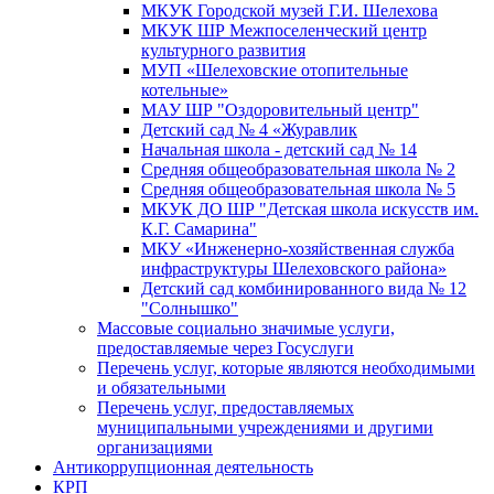
МКУК Городской музей Г.И. Шелехова
МКУК ШР Межпоселенческий центр
культурного развития
МУП «Шелеховские отопительные
котельные»
МАУ ШР "Оздоровительный центр"
Детский сад № 4 «Журавлик
Начальная школа - детский сад № 14
Средняя общеобразовательная школа № 2
Средняя общеобразовательная школа № 5
МКУК ДО ШР "Детская школа искусств им.
К.Г. Самарина"
МКУ «Инженерно-хозяйственная служба
инфраструктуры Шелеховского района»
Детский сад комбинированного вида № 12
"Солнышко"
Массовые социально значимые услуги,
предоставляемые через Госуслуги
Перечень услуг, которые являются необходимыми
и обязательными
Перечень услуг, предоставляемых
муниципальными учреждениями и другими
организациями
Антикоррупционная деятельность
КРП