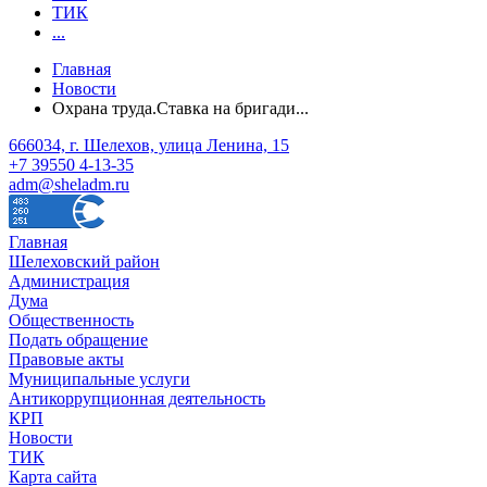
ТИК
...
Главная
Новости
Охрана труда.Ставка на бригади...
666034, г. Шелехов, улица Ленина, 15
+7 39550 4-13-35
adm@sheladm.ru
Главная
Шелеховский район
Администрация
Дума
Общественность
Подать обращение
Правовые акты
Муниципальные услуги
Антикоррупционная деятельность
КРП
Новости
ТИК
Карта сайта