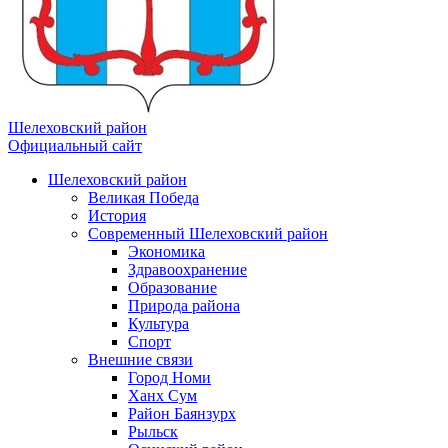
Шелеховский район
Официальный сайт
Шелеховский район
Великая Победа
История
Современный Шелеховский район
Экономика
Здравоохранение
Образование
Природа района
Культура
Спорт
Внешние связи
Город Номи
Ханх Сум
Район Баянзурх
Рыльск