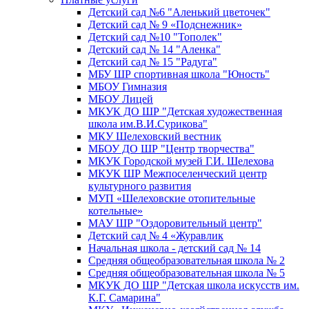
Детский сад №6 "Аленький цветочек"
Детский сад № 9 «Подснежник»
Детский сад №10 "Тополек"
Детский сад № 14 "Аленка"
Детский сад № 15 "Радуга"
МБУ ШР спортивная школа "Юность"
МБОУ Гимназия
МБОУ Лицей
МКУК ДО ШР "Детская художественная
школа им.В.И.Сурикова"
МКУ Шелеховский вестник
МБОУ ДО ШР "Центр творчества"
МКУК Городской музей Г.И. Шелехова
МКУК ШР Межпоселенческий центр
культурного развития
МУП «Шелеховские отопительные
котельные»
МАУ ШР "Оздоровительный центр"
Детский сад № 4 «Журавлик
Начальная школа - детский сад № 14
Средняя общеобразовательная школа № 2
Средняя общеобразовательная школа № 5
МКУК ДО ШР "Детская школа искусств им.
К.Г. Самарина"