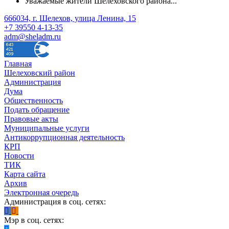
Уважаемые жители Шелеховского района...
666034, г. Шелехов, улица Ленина, 15
+7 39550 4-13-35
adm@sheladm.ru
Главная
Шелеховский район
Администрация
Дума
Общественность
Подать обращение
Правовые акты
Муниципальные услуги
Антикоррупционная деятельность
КРП
Новости
ТИК
Карта сайта
Архив
Электронная очередь
Администрация в соц. сетях:
Мэр в соц. сетях: