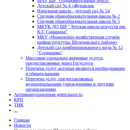
МАУ ШР "Оздоровительный центр"
Детский сад № 4 «Журавлик
Начальная школа - детский сад № 14
Средняя общеобразовательная школа № 2
Средняя общеобразовательная школа № 5
МКУК ДО ШР "Детская школа искусств им.
К.Г. Самарина"
МКУ «Инженерно-хозяйственная служба
инфраструктуры Шелеховского района»
Детский сад комбинированного вида № 12
"Солнышко"
Массовые социально значимые услуги,
предоставляемые через Госуслуги
Перечень услуг, которые являются необходимыми
и обязательными
Перечень услуг, предоставляемых
муниципальными учреждениями и другими
организациями
Антикоррупционная деятельность
КРП
ТИК
...
Главная
Новости