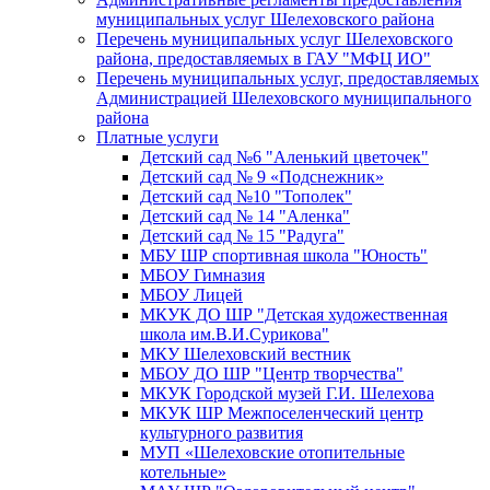
муниципальных услуг Шелеховского района
Перечень муниципальных услуг Шелеховского
района, предоставляемых в ГАУ "МФЦ ИО"
Перечень муниципальных услуг, предоставляемых
Администрацией Шелеховского муниципального
района
Платные услуги
Детский сад №6 "Аленький цветочек"
Детский сад № 9 «Подснежник»
Детский сад №10 "Тополек"
Детский сад № 14 "Аленка"
Детский сад № 15 "Радуга"
МБУ ШР спортивная школа "Юность"
МБОУ Гимназия
МБОУ Лицей
МКУК ДО ШР "Детская художественная
школа им.В.И.Сурикова"
МКУ Шелеховский вестник
МБОУ ДО ШР "Центр творчества"
МКУК Городской музей Г.И. Шелехова
МКУК ШР Межпоселенческий центр
культурного развития
МУП «Шелеховские отопительные
котельные»