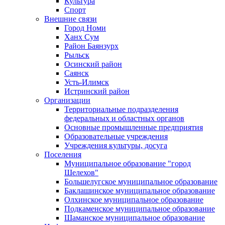
Культура
Спорт
Внешние связи
Город Номи
Ханх Сум
Район Баянзурх
Рыльск
Осинский район
Саянск
Усть-Илимск
Истринский район
Организации
Территориальные подразделения
федеральных и областных органов
Основные промышленные предприятия
Образовательные учреждения
Учреждения культуры, досуга
Поселения
Муниципальное образование "город
Шелехов"
Большелугское муниципальное образование
Баклашинское муниципальное образование
Олхинское муниципальное образование
Подкаменское муниципальное образование
Шаманское муниципальное образование