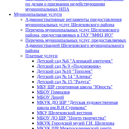
по делам о признании недействующими
муниципальных НПА
Муниципальные услуги
Административные регламенты предоставления
муниципальных услуг Шелеховского района
Перечень муниципальных услуг Шелеховского
района, предоставляемых в ГАУ "МФЦ ИО"
Перечень муниципальных услуг, предоставляемых
Администрацией Шелеховского муниципального
района
Платные услуги
Детский сад №6 "Аленький цветочек"
Детский сад № 9 «Подснежник»
Детский сад №10 "Тополек"
Детский сад № 14 "Аленка"
Детский сад № 15 "Радуга"
МБУ ШР спортивная школа "Юность"
МБОУ Гимназия
МБОУ Лицей
МКУК ДО ШР "Детская художественная
школа им.В.И.Сурикова"
МКУ Шелеховский вестник
МБОУ ДО ШР "Центр творчества"
МКУК Городской музей Г.И. Шелехова
МКУК ШР Межпоселенческий центр