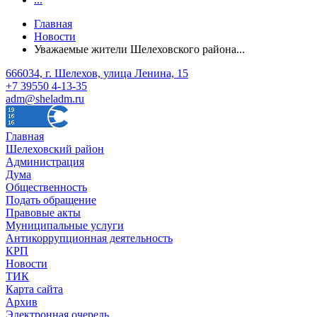
Главная
Новости
Уважаемые жители Шелеховского района...
666034, г. Шелехов, улица Ленина, 15
+7 39550 4-13-35
adm@sheladm.ru
Главная
Шелеховский район
Администрация
Дума
Общественность
Подать обращение
Правовые акты
Муниципальные услуги
Антикоррупционная деятельность
КРП
Новости
ТИК
Карта сайта
Архив
Электронная очередь