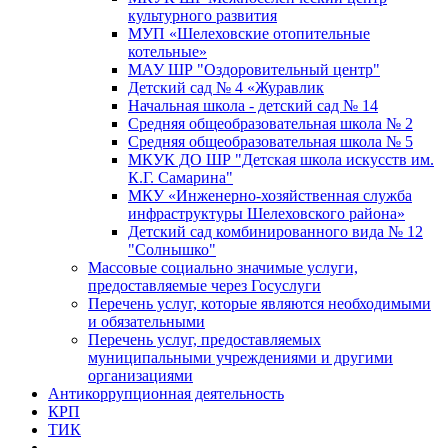
культурного развития
МУП «Шелеховские отопительные
котельные»
МАУ ШР "Оздоровительный центр"
Детский сад № 4 «Журавлик
Начальная школа - детский сад № 14
Средняя общеобразовательная школа № 2
Средняя общеобразовательная школа № 5
МКУК ДО ШР "Детская школа искусств им.
К.Г. Самарина"
МКУ «Инженерно-хозяйственная служба
инфраструктуры Шелеховского района»
Детский сад комбинированного вида № 12
"Солнышко"
Массовые социально значимые услуги,
предоставляемые через Госуслуги
Перечень услуг, которые являются необходимыми
и обязательными
Перечень услуг, предоставляемых
муниципальными учреждениями и другими
организациями
Антикоррупционная деятельность
КРП
ТИК
...