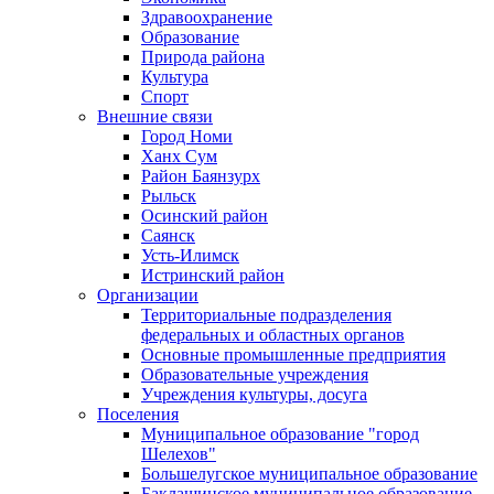
Здравоохранение
Образование
Природа района
Культура
Спорт
Внешние связи
Город Номи
Ханх Сум
Район Баянзурх
Рыльск
Осинский район
Саянск
Усть-Илимск
Истринский район
Организации
Территориальные подразделения
федеральных и областных органов
Основные промышленные предприятия
Образовательные учреждения
Учреждения культуры, досуга
Поселения
Муниципальное образование "город
Шелехов"
Большелугское муниципальное образование
Баклашинское муниципальное образование