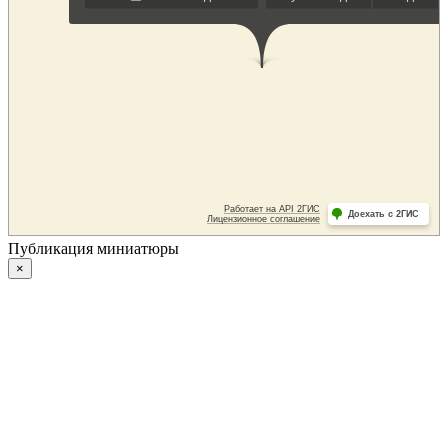
Публикация миниатюры
×