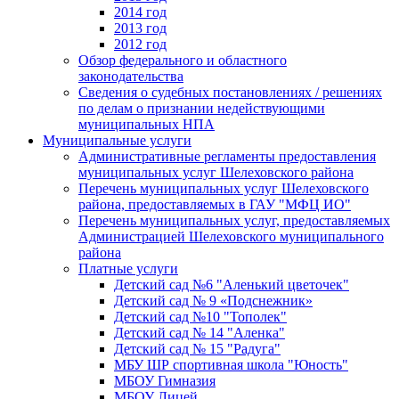
2014 год
2013 год
2012 год
Обзор федерального и областного
законодательства
Сведения о судебных постановлениях / решениях
по делам о признании недействующими
муниципальных НПА
Муниципальные услуги
Административные регламенты предоставления
муниципальных услуг Шелеховского района
Перечень муниципальных услуг Шелеховского
района, предоставляемых в ГАУ "МФЦ ИО"
Перечень муниципальных услуг, предоставляемых
Администрацией Шелеховского муниципального
района
Платные услуги
Детский сад №6 "Аленький цветочек"
Детский сад № 9 «Подснежник»
Детский сад №10 "Тополек"
Детский сад № 14 "Аленка"
Детский сад № 15 "Радуга"
МБУ ШР спортивная школа "Юность"
МБОУ Гимназия
МБОУ Лицей