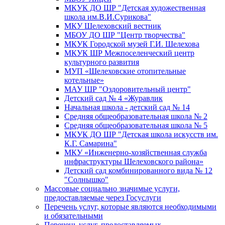
МКУК ДО ШР "Детская художественная
школа им.В.И.Сурикова"
МКУ Шелеховский вестник
МБОУ ДО ШР "Центр творчества"
МКУК Городской музей Г.И. Шелехова
МКУК ШР Межпоселенческий центр
культурного развития
МУП «Шелеховские отопительные
котельные»
МАУ ШР "Оздоровительный центр"
Детский сад № 4 «Журавлик
Начальная школа - детский сад № 14
Средняя общеобразовательная школа № 2
Средняя общеобразовательная школа № 5
МКУК ДО ШР "Детская школа искусств им.
К.Г. Самарина"
МКУ «Инженерно-хозяйственная служба
инфраструктуры Шелеховского района»
Детский сад комбинированного вида № 12
"Солнышко"
Массовые социально значимые услуги,
предоставляемые через Госуслуги
Перечень услуг, которые являются необходимыми
и обязательными
Перечень услуг, предоставляемых