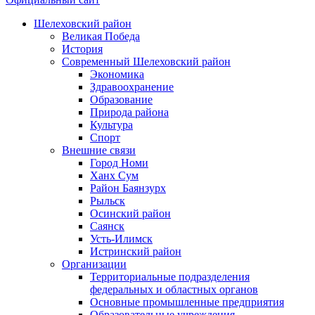
Шелеховский район
Великая Победа
История
Современный Шелеховский район
Экономика
Здравоохранение
Образование
Природа района
Культура
Спорт
Внешние связи
Город Номи
Ханх Сум
Район Баянзурх
Рыльск
Осинский район
Саянск
Усть-Илимск
Истринский район
Организации
Территориальные подразделения
федеральных и областных органов
Основные промышленные предприятия
Образовательные учреждения