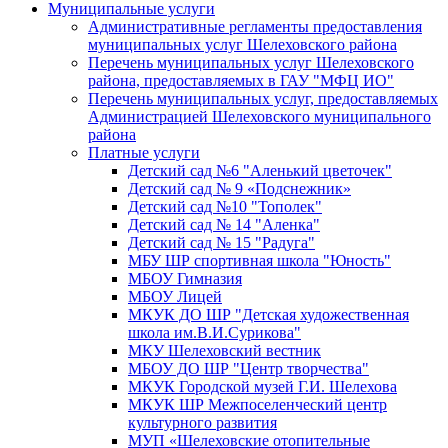
Муниципальные услуги
Административные регламенты предоставления
муниципальных услуг Шелеховского района
Перечень муниципальных услуг Шелеховского
района, предоставляемых в ГАУ "МФЦ ИО"
Перечень муниципальных услуг, предоставляемых
Администрацией Шелеховского муниципального
района
Платные услуги
Детский сад №6 "Аленький цветочек"
Детский сад № 9 «Подснежник»
Детский сад №10 "Тополек"
Детский сад № 14 "Аленка"
Детский сад № 15 "Радуга"
МБУ ШР спортивная школа "Юность"
МБОУ Гимназия
МБОУ Лицей
МКУК ДО ШР "Детская художественная
школа им.В.И.Сурикова"
МКУ Шелеховский вестник
МБОУ ДО ШР "Центр творчества"
МКУК Городской музей Г.И. Шелехова
МКУК ШР Межпоселенческий центр
культурного развития
МУП «Шелеховские отопительные