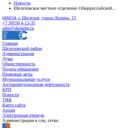
Новости
Шелеховское местное отделение Общероссийской...
666034, г. Шелехов, улица Ленина, 15
+7 39550 4-13-35
adm@sheladm.ru
Главная
Шелеховский район
Администрация
Дума
Общественность
Подать обращение
Правовые акты
Муниципальные услуги
Антикоррупционная деятельность
КРП
Новости
ТИК
Карта сайта
Архив
Электронная очередь
Администрация в соц. сетях: