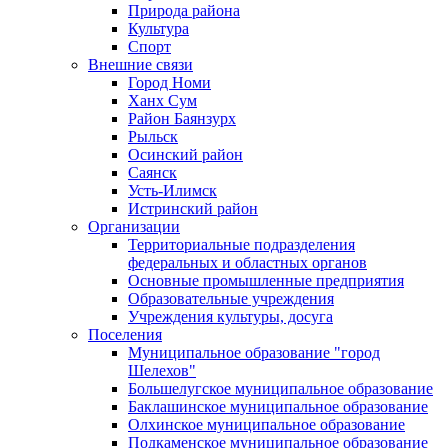
Природа района
Культура
Спорт
Внешние связи
Город Номи
Ханх Сум
Район Баянзурх
Рыльск
Осинский район
Саянск
Усть-Илимск
Истринский район
Организации
Территориальные подразделения
федеральных и областных органов
Основные промышленные предприятия
Образовательные учреждения
Учреждения культуры, досуга
Поселения
Муниципальное образование "город
Шелехов"
Большелугское муниципальное образование
Баклашинское муниципальное образование
Олхинское муниципальное образование
Подкаменское муниципальное образование