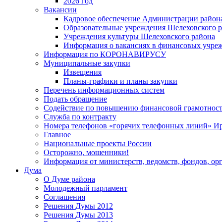
2026 год
Вакансии
Кадровое обеспечение Администрации район
Образовательные учреждения Шелеховского 
Учреждения культуры Шелеховского района
Информация о вакансиях в финансовых учре
Информация по КОРОНАВИРУСУ
Муниципальные закупки
Извещения
Планы-графики и планы закупки
Перечень информационных систем
Подать обращение
Содействие по повышению финансовой грамотност
Служба по контракту
Номера телефонов «горячих телефонных линий» Ир
Главное
Национальные проекты России
Осторожно, мошенники!
Информация от министерств, ведомств, фондов, ор
Дума
О Думе района
Молодежный парламент
Соглашения
Решения Думы 2012
Решения Думы 2013