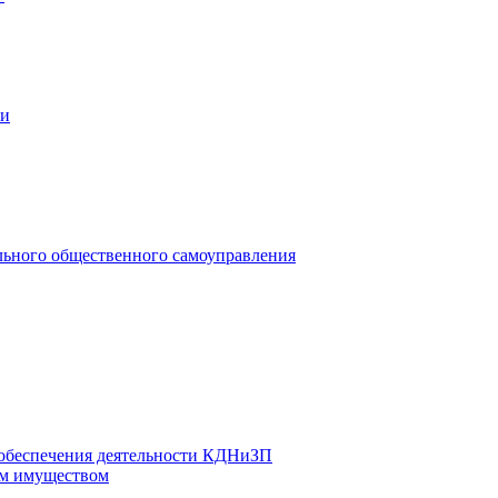
ии
льного общественного самоуправления
 обеспечения деятельности КДНиЗП
м имуществом