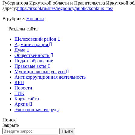
Губернатора Иркутской области и Правительства Иркутской об
адресу:
https://irkobl.ru/sites/regpolicy/public/konkurs_tos/
В рубрике:
Новости
Разделы сайта
Шелеховский район
Администрация
Дума
Общественность
Подать обращение
Правовые акты
Муниципальные услуги
Антикоррупционная деятельность
КРП
Новости
ТИК
Карта сайта
Архив
Электронная очередь
Поиск
Закрыть
Найти