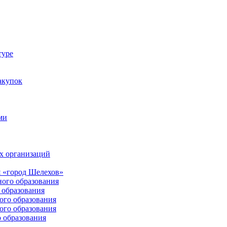
туре
акупок
ми
х организаций
 «город Шелехов»
ого образования
образования
го образования
го образования
 образования