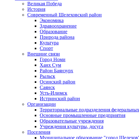
Великая Победа
История
Современный Шелеховский район
Экономика
Здравоохранение
Образование
Природа района
Культура
Спорт
Внешние связи
Город Номи
Ханх Сум
Район Баянзурх
Рыльск
Осинский район
Саянск
Усть-Илимск
Истринский район
Организации
Территориальные подразделения федеральных
Основные промышленные предприятия
Образовательные учреждения
Учреждения культуры, досуга
Поселения
Муниципальное образование "город Шелехов