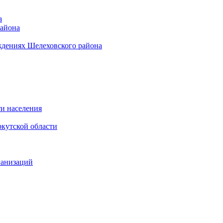
а
района
ждениях Шелеховского района
и населения
кутской области
ганизаций