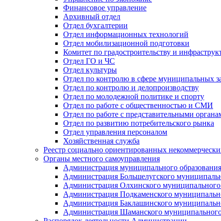
Финансовое управление
Архивный отдел
Отдел бухгалтерии
Отдел информационных технологий
Отдел мобилизационной подготовки
Комитет по градостроительству и инфраструк
Отдел ГО и ЧС
Отдел культуры
Отдел по контролю в сфере муниципальных з
Отдел по контролю и делопроизводству
Отдел по молодежной политике и спорту
Отдел по работе с общественностью и СМИ
Отдел по работе с представительными органа
Отдел по развитию потребительского рынка
Отдел управления персоналом
Хозяйственная служба
Реестр социально ориентированных некоммерчески
Органы местного самоуправления
Администрация муниципального образования
Администрация Большелугского муниципальн
Администрация Олхинского муниципального 
Администрация Подкаменского муниципально
Администрация Баклашинского муниципально
Администрация Шаманского муниципального
Распорядок деятельности Администрации