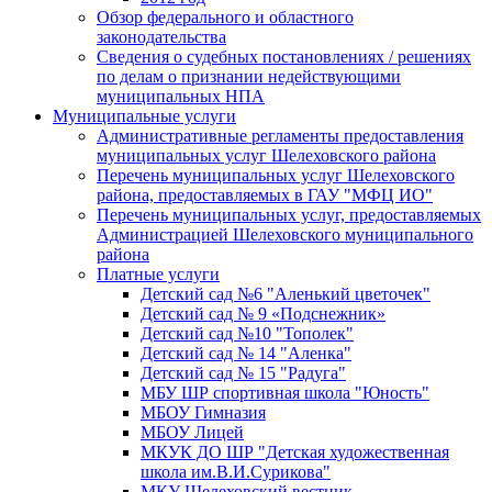
Обзор федерального и областного
законодательства
Сведения о судебных постановлениях / решениях
по делам о признании недействующими
муниципальных НПА
Муниципальные услуги
Административные регламенты предоставления
муниципальных услуг Шелеховского района
Перечень муниципальных услуг Шелеховского
района, предоставляемых в ГАУ "МФЦ ИО"
Перечень муниципальных услуг, предоставляемых
Администрацией Шелеховского муниципального
района
Платные услуги
Детский сад №6 "Аленький цветочек"
Детский сад № 9 «Подснежник»
Детский сад №10 "Тополек"
Детский сад № 14 "Аленка"
Детский сад № 15 "Радуга"
МБУ ШР спортивная школа "Юность"
МБОУ Гимназия
МБОУ Лицей
МКУК ДО ШР "Детская художественная
школа им.В.И.Сурикова"
МКУ Шелеховский вестник