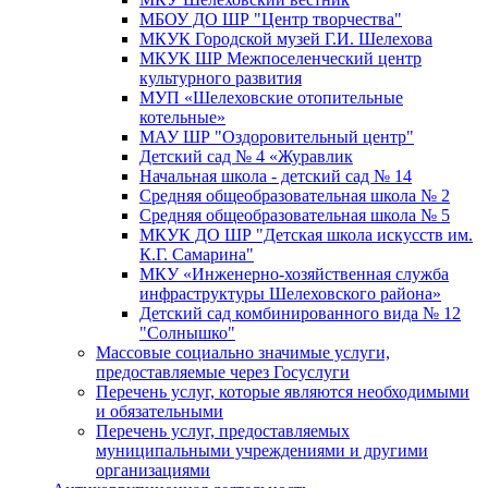
МБОУ ДО ШР "Центр творчества"
МКУК Городской музей Г.И. Шелехова
МКУК ШР Межпоселенческий центр
культурного развития
МУП «Шелеховские отопительные
котельные»
МАУ ШР "Оздоровительный центр"
Детский сад № 4 «Журавлик
Начальная школа - детский сад № 14
Средняя общеобразовательная школа № 2
Средняя общеобразовательная школа № 5
МКУК ДО ШР "Детская школа искусств им.
К.Г. Самарина"
МКУ «Инженерно-хозяйственная служба
инфраструктуры Шелеховского района»
Детский сад комбинированного вида № 12
"Солнышко"
Массовые социально значимые услуги,
предоставляемые через Госуслуги
Перечень услуг, которые являются необходимыми
и обязательными
Перечень услуг, предоставляемых
муниципальными учреждениями и другими
организациями