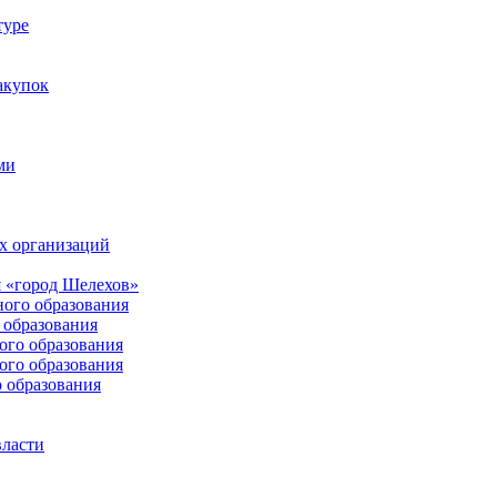
туре
акупок
ми
х организаций
 «город Шелехов»
ого образования
образования
го образования
го образования
 образования
власти