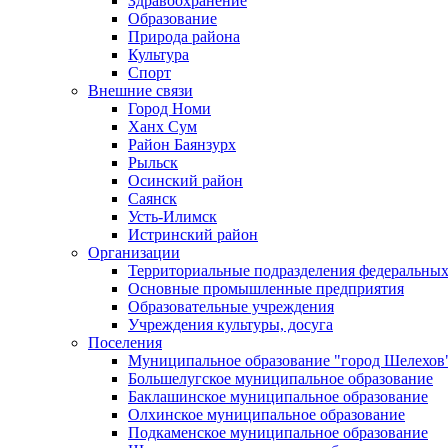
Здравоохранение
Образование
Природа района
Культура
Спорт
Внешние связи
Город Номи
Ханх Сум
Район Баянзурх
Рыльск
Осинский район
Саянск
Усть-Илимск
Истринский район
Организации
Территориальные подразделения федеральных
Основные промышленные предприятия
Образовательные учреждения
Учреждения культуры, досуга
Поселения
Муниципальное образование "город Шелехов
Большелугское муниципальное образование
Баклашинское муниципальное образование
Олхинское муниципальное образование
Подкаменское муниципальное образование