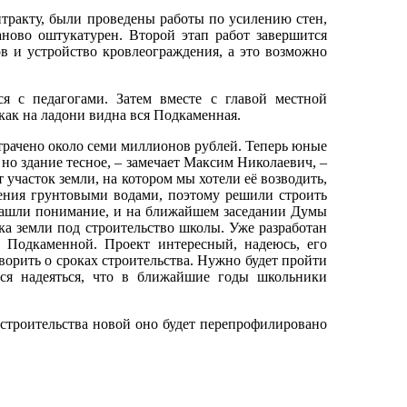
онтракту, были проведены работы по усилению стен,
ново оштукатурен. Второй этап работ завершится
ов и устройство кровлеограждения, а это возможно
 с педагогами. Затем вместе с главой местной
как на ладони видна вся Подкаменная.
трачено около семи миллионов рублей. Теперь юные
но здание тесное, – замечает Максим Николаевич, –
 участок земли, на котором мы хотели её возводить,
ления грунтовыми водами, поэтому решили строить
нашли понимание, и на ближайшем заседании Думы
тка земли под строительство школы. Уже разработан
 Подкаменной. Проект интересный, надеюсь, его
ворить о сроках строительства. Нужно будет пройти
тся надеяться, что в ближайшие годы школьники
строительства новой оно будет перепрофилировано