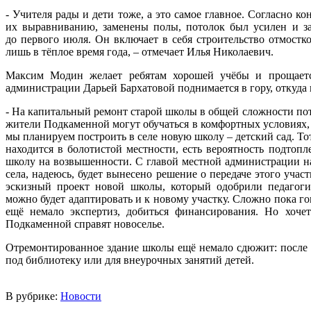
- Учителя рады и дети тоже, а это самое главное. Согласно к
их выравниванию, заменены полы, потолок был усилен и за
до первого июля. Он включает в себя строительство отмостк
лишь в тёплое время года, – отмечает Илья Николаевич.
Максим Модин желает ребятам хорошей учёбы и прощается
администрации Дарьей Бархатовой поднимается в гору, откуда 
- На капитальный ремонт старой школы в общей сложности по
жители Подкаменной могут обучаться в комфортных условиях, 
мы планируем построить в селе новую школу – детский сад. Тот
находится в болотистой местности, есть вероятность подтоп
школу на возвышенности. С главой местной администрации 
села, надеюсь, будет вынесено решение о передаче этого учас
эскизный проект новой школы, который одобрили педагоги
можно будет адаптировать и к новому участку. Сложно пока го
ещё немало экспертиз, добиться финансирования. Но хоче
Подкаменной справят новоселье.
Отремонтированное здание школы ещё немало сдюжит: после 
под библиотеку или для внеурочных занятий детей.
В рубрике:
Новости