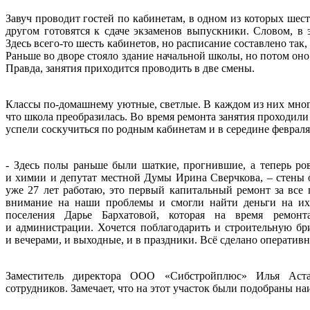
Завуч проводит гостей по кабинетам, в одном из которых шес
другом готовятся к сдаче экзаменов выпускники. Словом, в
Здесь всего-то шесть кабинетов, но расписание составлено так, 
Раньше во дворе стояло здание начальной школы, но потом он
Правда, занятия приходится проводить в две смены.
Классы по-домашнему уютные, светлые. В каждом из них много
что школа преобразилась. Во время ремонта занятия проходили
успели соскучиться по родным кабинетам и в середине февраля
- Здесь полы раньше были шаткие, прогнившие, а теперь ров
и химии и депутат местной Думы Ирина Сверчкова, – стены о
уже 27 лет работаю, это первый капитальный ремонт за все 
внимание на наши проблемы и смогли найти деньги на их 
поселения Дарье Бархатовой, которая на время ремонт
и администрации. Хочется поблагодарить и строительную бри
и вечерами, и выходные, и в праздники. Всё сделано оперативно
Заместитель директора ООО «Сибстройплюс» Илья Аста
сотрудников. Замечает, что на этот участок были подобраны н