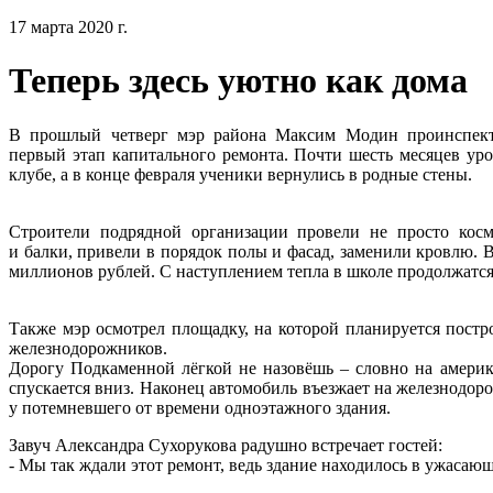
17 марта 2020 г.
Теперь здесь уютно как дома
В прошлый четверг мэр района Максим Модин проинспекти
первый этап капитального ремонта. Почти шесть месяцев ур
клубе, а в конце февраля ученики вернулись в родные стены.
Строители подрядной организации провели не просто кос
и балки, привели в порядок полы и фасад, заменили кровлю. 
миллионов рублей. С наступлением тепла в школе продолжатс
Также мэр осмотрел площадку, на которой планируется постр
железнодорожников.
Дорогу Подкаменной лёгкой не назовёшь – словно на америка
спускается вниз. Наконец автомобиль въезжает на железнодор
у потемневшего от времени одноэтажного здания.
Завуч Александра Сухорукова радушно встречает гостей:
- Мы так ждали этот ремонт, ведь здание находилось в ужасающ