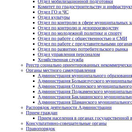
Отдел мобилизационной подготовки
Комитет по градостроительству и инфраструк
Отдел ГО и ЧС
Отдел культуры
Отдел по контролю в сфере муниципальных з
Отдел по контролю и делопроизводству
Отдел по молодежной политике и спорту
Отдел по работе с общественностью и СМИ
Отдел по работе с представительными органа
Отдел по развитию потребительского рынка
Отдел управления персоналом
Хозяйственная служба
Реестр социально ориентированных некоммерчески
Органы местного самоуправления
Администрация муниципального образования
Администрация Большелугского муниципальн
Администрация Олхинского муниципального 
Администрация Подкаменского муниципально
Администрация Баклашинского муниципально
Администрация Шаманского муниципального
Распорядок деятельности Администрации
Прием граждан
Прием населения в органах государственной 
Консультативно-совещательные органы
Правопорядок