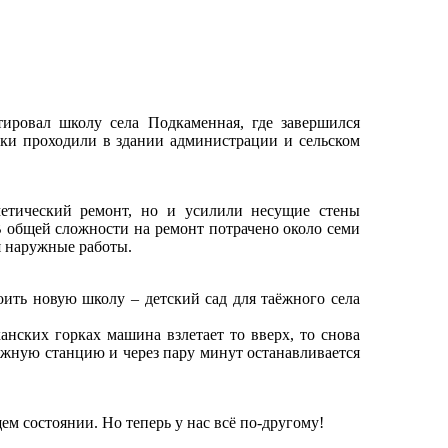
ровал школу села Подкаменная, где завершился
оки проходили в здании администрации и сельском
метический ремонт, но и усилили несущие стены
В общей сложности на ремонт потрачено около семи
я наружные работы.
оить новую школу – детский сад для таёжного села
нских горках машина взлетает то вверх, то снова
ожную станцию и через пару минут останавливается
ем состоянии. Но теперь у нас всё по-другому!