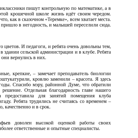
тиклассники пишут контрольную по математике, а в
 этой крошечной школе жизнь идёт своим чередом.
что, как в сказочном «Теремке», всем хватает места.
о пришло в негодность, и малышей переселили сюда.
 цветов. И педагоги, и ребята очень довольны тем,
 в здании сельской администрации и в клубе. Ребята
 они вернулись в них.
ные, крепкие, – замечает преподаватель биологии
штукатурили, кровлю заменили – красота. Я здесь
годы. Спасибо мэру, районной Думе, что обратили
решение. Отдельная благодарность главе нашего
а предоставила для занятий помещения клуба
гаду. Ребята трудились не считаясь со временем –
, качественно и в срок.
фьев доволен высокой оценкой работы своих
аиболее ответственные и опытные специалисты.