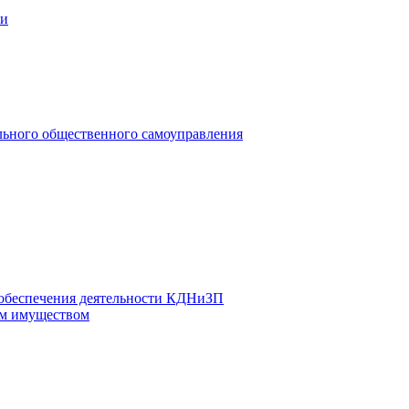
ии
льного общественного самоуправления
 обеспечения деятельности КДНиЗП
м имуществом