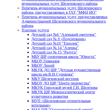
муниципальных услуг Шелеховского района
Перечень муниципальных услуг Шелеховского
района, предоставляемых в ГАУ "МФЦ ИО"
Перечень муниципальных услуг, предоставляемых
Администрацией Шелеховского муниципального
района
Платные услуги
Детский сад №6 "Аленький цветочек"
Детский сад № 9 «Подснежник»
Детский сад №10 "Тополек"
Детский сад № 14 "Аленка"
Детский сад № 15 "Радуга"
МБУ ШР спортивная школа "Юность"
МБОУ Гимназия
МБОУ Лицей
МКУК ДО ШР "Детская художественная
школа им.В.И.Сурикова"
МКУ Шелеховский вестник
МБОУ ДО ШР "Центр творчества"
МКУК Городской музей Г.И. Шелехова
МКУК ШР Межпоселенческий центр
культурного развития
МУП «Шелеховские отопительные
котельные»
МАУ ШР "Оздоровительный центр"