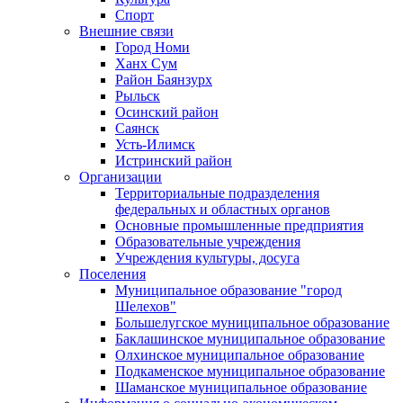
Спорт
Внешние связи
Город Номи
Ханх Сум
Район Баянзурх
Рыльск
Осинский район
Саянск
Усть-Илимск
Истринский район
Организации
Территориальные подразделения
федеральных и областных органов
Основные промышленные предприятия
Образовательные учреждения
Учреждения культуры, досуга
Поселения
Муниципальное образование "город
Шелехов"
Большелугское муниципальное образование
Баклашинское муниципальное образование
Олхинское муниципальное образование
Подкаменское муниципальное образование
Шаманское муниципальное образование