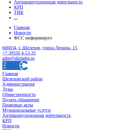
Антикоррупционная деятельность
КРП
ТИК
...
Главная
Новости
ФСС информирует
666034, г. Шелехов, улица Ленина, 15
+7 39550 4-13-35
adm@sheladm.ru
Главная
Шелеховский район
Администрация
Дума
Общественность
Подать обращение
Правовые акты
Муниципальные услуги
Антикоррупционная деятельность
КРП
Новости