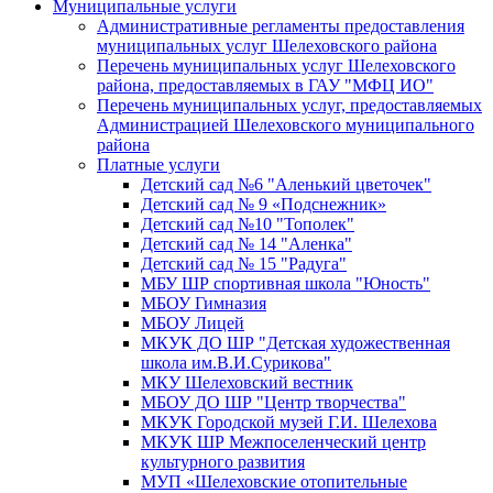
Муниципальные услуги
Административные регламенты предоставления
муниципальных услуг Шелеховского района
Перечень муниципальных услуг Шелеховского
района, предоставляемых в ГАУ "МФЦ ИО"
Перечень муниципальных услуг, предоставляемых
Администрацией Шелеховского муниципального
района
Платные услуги
Детский сад №6 "Аленький цветочек"
Детский сад № 9 «Подснежник»
Детский сад №10 "Тополек"
Детский сад № 14 "Аленка"
Детский сад № 15 "Радуга"
МБУ ШР спортивная школа "Юность"
МБОУ Гимназия
МБОУ Лицей
МКУК ДО ШР "Детская художественная
школа им.В.И.Сурикова"
МКУ Шелеховский вестник
МБОУ ДО ШР "Центр творчества"
МКУК Городской музей Г.И. Шелехова
МКУК ШР Межпоселенческий центр
культурного развития
МУП «Шелеховские отопительные