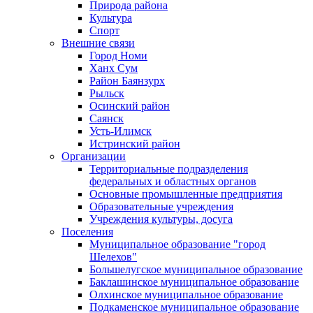
Природа района
Культура
Спорт
Внешние связи
Город Номи
Ханх Сум
Район Баянзурх
Рыльск
Осинский район
Саянск
Усть-Илимск
Истринский район
Организации
Территориальные подразделения
федеральных и областных органов
Основные промышленные предприятия
Образовательные учреждения
Учреждения культуры, досуга
Поселения
Муниципальное образование "город
Шелехов"
Большелугское муниципальное образование
Баклашинское муниципальное образование
Олхинское муниципальное образование
Подкаменское муниципальное образование