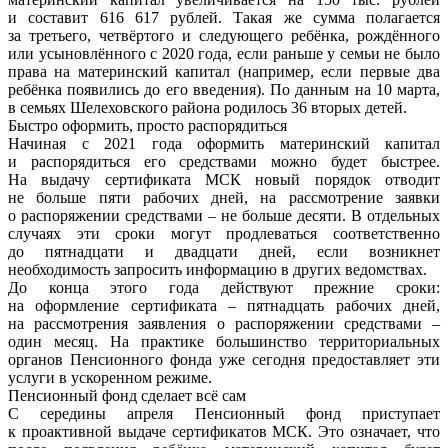
и составит 616 617 рублей. Такая же сумма полагается
за третьего, четвёртого и следующего ребёнка, рождённого
или усыновлённого с 2020 года, если раньше у семьи не было
права на материнский капитал (например, если первые два
ребёнка появились до его введения). По данным на 10 марта,
в семьях Шелеховского района родилось 36 вторых детей.
Быстро оформить, просто распорядиться
Начиная с 2021 года оформить материнский капитал
и распорядиться его средствами можно будет быстрее.
На выдачу сертификата МСК новый порядок отводит
не больше пяти рабочих дней, на рассмотрение заявки
о распоряжении средствами – не больше десяти. В отдельных
случаях эти сроки могут продлеваться соответственно
до пятнадцати и двадцати дней, если возникнет
необходимость запросить информацию в других ведомствах.
До конца этого года действуют прежние сроки:
на оформление сертификата – пятнадцать рабочих дней,
на рассмотрения заявления о распоряжении средствами –
один месяц. На практике большинство территориальных
органов Пенсионного фонда уже сегодня предоставляет эти
услуги в ускоренном режиме.
Пенсионный фонд сделает всё сам
С середины апреля Пенсионный фонд приступает
к проактивной выдаче сертификатов МСК. Это означает, что