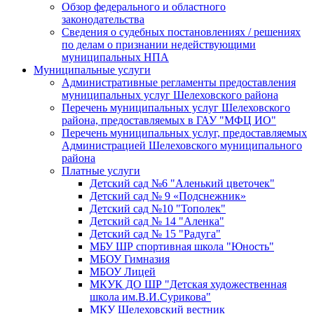
Обзор федерального и областного
законодательства
Сведения о судебных постановлениях / решениях
по делам о признании недействующими
муниципальных НПА
Муниципальные услуги
Административные регламенты предоставления
муниципальных услуг Шелеховского района
Перечень муниципальных услуг Шелеховского
района, предоставляемых в ГАУ "МФЦ ИО"
Перечень муниципальных услуг, предоставляемых
Администрацией Шелеховского муниципального
района
Платные услуги
Детский сад №6 "Аленький цветочек"
Детский сад № 9 «Подснежник»
Детский сад №10 "Тополек"
Детский сад № 14 "Аленка"
Детский сад № 15 "Радуга"
МБУ ШР спортивная школа "Юность"
МБОУ Гимназия
МБОУ Лицей
МКУК ДО ШР "Детская художественная
школа им.В.И.Сурикова"
МКУ Шелеховский вестник