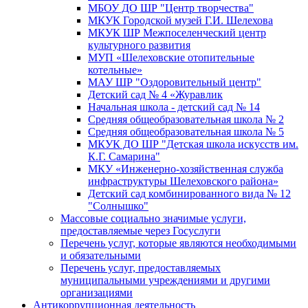
МБОУ ДО ШР "Центр творчества"
МКУК Городской музей Г.И. Шелехова
МКУК ШР Межпоселенческий центр
культурного развития
МУП «Шелеховские отопительные
котельные»
МАУ ШР "Оздоровительный центр"
Детский сад № 4 «Журавлик
Начальная школа - детский сад № 14
Средняя общеобразовательная школа № 2
Средняя общеобразовательная школа № 5
МКУК ДО ШР "Детская школа искусств им.
К.Г. Самарина"
МКУ «Инженерно-хозяйственная служба
инфраструктуры Шелеховского района»
Детский сад комбинированного вида № 12
"Солнышко"
Массовые социально значимые услуги,
предоставляемые через Госуслуги
Перечень услуг, которые являются необходимыми
и обязательными
Перечень услуг, предоставляемых
муниципальными учреждениями и другими
организациями
Антикоррупционная деятельность