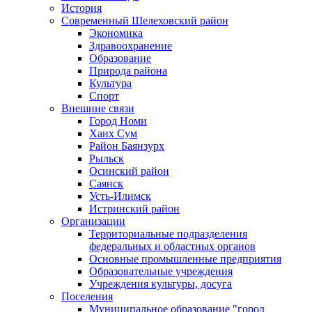
История
Современный Шелеховский район
Экономика
Здравоохранение
Образование
Природа района
Культура
Спорт
Внешние связи
Город Номи
Ханх Сум
Район Баянзурх
Рыльск
Осинский район
Саянск
Усть-Илимск
Истринский район
Организации
Территориальные подразделения
федеральных и областных органов
Основные промышленные предприятия
Образовательные учреждения
Учреждения культуры, досуга
Поселения
Муниципальное образование "город