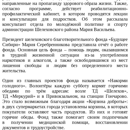
направленные на пропаганду здорового образа жизни. Также,
согласно программе, действует реабилитационно-
профилактический кабинет, в котором проводятся лекции
и консультации для подростков. Об этом рассказала
консультант отдела по молодёжной политике и спорту
администрации Шелеховского района Мария Васильева.
Президент шелеховского благотворительного фонда «Будущее
Сибири» Мария Серебренникова представила отчёт о работе
фонда. Основная цель фонда – помощь людям, оказавшимся
в трудной жизненной ситуации из-за употребления
наркотиков и алкоголя, а также освободившимся из мест
лишения свободы и людям без определенного места
жительства.
Один из главных проектов фонда называется «Накорми
голодного». Волонтёры каждую субботу кормят горячими
обедами по трём адресам: возле ТД «Шелехов»,
ТД «Меркурий» и в Привокзальном, на станции Гончарово.
Это стало возможным благодаря акции «Корзина доброты»:
в двух супермаркетах города установлены корзины, в которых
покупатели оставляют часть продуктов. Из них и готовят
горячие обеды. Фонд также помогает своим подопечным
в получении медицинской помощи, восстановлении
документов и трудоустройстве.