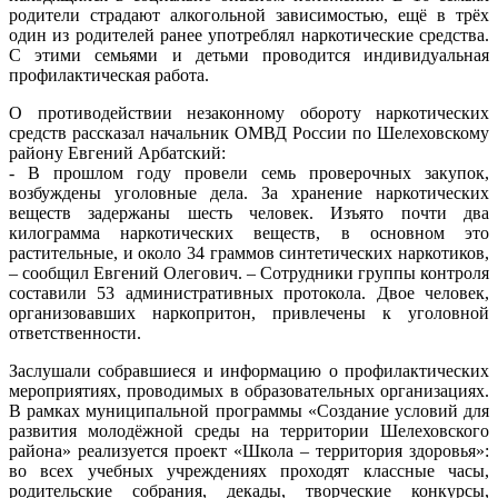
родители страдают алкогольной зависимостью, ещё в трёх
один из родителей ранее употреблял наркотические средства.
С этими семьями и детьми проводится индивидуальная
профилактическая работа.
О противодействии незаконному обороту наркотических
средств рассказал начальник ОМВД России по Шелеховскому
району Евгений Арбатский:
- В прошлом году провели семь проверочных закупок,
возбуждены уголовные дела. За хранение наркотических
веществ задержаны шесть человек. Изъято почти два
килограмма наркотических веществ, в основном это
растительные, и около 34 граммов синтетических наркотиков,
– сообщил Евгений Олегович. – Сотрудники группы контроля
составили 53 административных протокола. Двое человек,
организовавших наркопритон, привлечены к уголовной
ответственности.
Заслушали собравшиеся и информацию о профилактических
мероприятиях, проводимых в образовательных организациях.
В рамках муниципальной программы «Создание условий для
развития молодёжной среды на территории Шелеховского
района» реализуется проект «Школа – территория здоровья»:
во всех учебных учреждениях проходят классные часы,
родительские собрания, декады, творческие конкурсы,