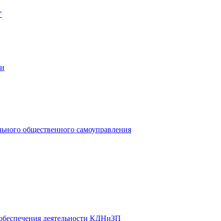
"
ии
льного общественного самоуправления
 обеспечения деятельности КДНиЗП