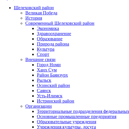
Шелеховский район
Великая Победа
История
Современный Шелеховский район
Экономика
Здравоохранение
Образование
Природа района
Культура
Спорт
Внешние связи
Город Номи
Ханх Сум
Район Баянзурх
Рыльск
Осинский район
Саянск
Усть-Илимск
Истринский район
Организации
Территориальные подразделения федеральных
Основные промышленные предприятия
Образовательные учреждения
Учреждения культуры, досуга