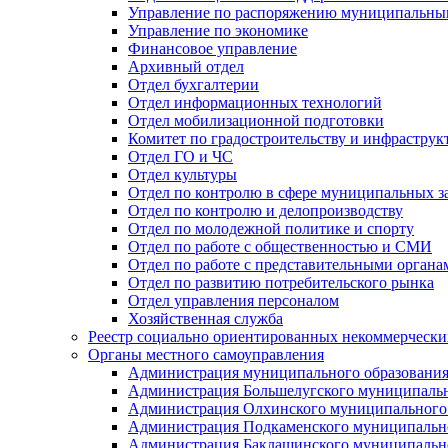
Управление по распоряжению муниципальны
Управление по экономике
Финансовое управление
Архивный отдел
Отдел бухгалтерии
Отдел информационных технологий
Отдел мобилизационной подготовки
Комитет по градостроительству и инфраструк
Отдел ГО и ЧС
Отдел культуры
Отдел по контролю в сфере муниципальных з
Отдел по контролю и делопроизводству
Отдел по молодежной политике и спорту
Отдел по работе с общественностью и СМИ
Отдел по работе с представительными органа
Отдел по развитию потребительского рынка
Отдел управления персоналом
Хозяйственная служба
Реестр социально ориентированных некоммерчески
Органы местного самоуправления
Администрация муниципального образования
Администрация Большелугского муниципальн
Администрация Олхинского муниципального 
Администрация Подкаменского муниципально
Администрация Баклашинского муниципально