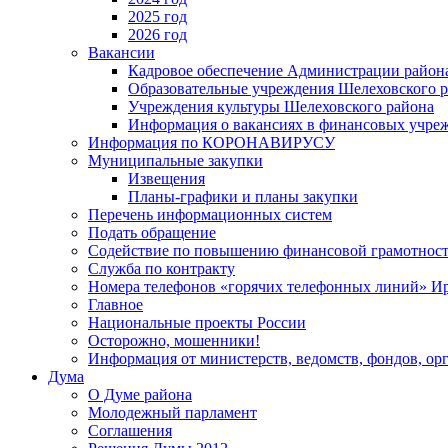
2025 год
2026 год
Вакансии
Кадровое обеспечение Администрации район
Образовательные учреждения Шелеховского 
Учреждения культуры Шелеховского района
Информация о вакансиях в финансовых учре
Информация по КОРОНАВИРУСУ
Муниципальные закупки
Извещения
Планы-графики и планы закупки
Перечень информационных систем
Подать обращение
Содействие по повышению финансовой грамотност
Служба по контракту
Номера телефонов «горячих телефонных линий» Ир
Главное
Национальные проекты России
Осторожно, мошенники!
Информация от министерств, ведомств, фондов, ор
Дума
О Думе района
Молодежный парламент
Соглашения