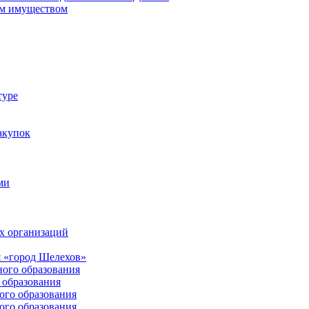
м имуществом
туре
акупок
ми
х организаций
 «город Шелехов»
ого образования
образования
го образования
го образования