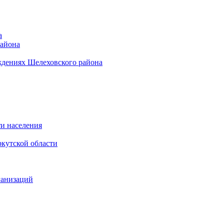
а
района
ждениях Шелеховского района
и населения
кутской области
ганизаций