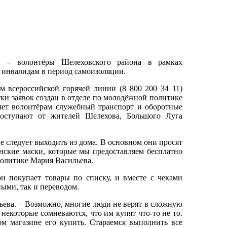
ы – волонтёры Шелеховского района в рамках
инвалидам в период самоизоляции.
 всероссийской горячей линии (8 800 200 34 11)
ки заявок создан в отделе по молодёжной политике
яет волонтёрам служебный транспорт и оборотные
поступают от жителей Шелехова, Большого Луга
не следует выходить из дома. В основном они просят
нские маски, которые мы предоставляем бесплатно
политике Мария Васильева.
н покупает товары по списку, и вместе с чеками
ными, так и переводом.
льева. – Возможно, многие люди не верят в сложную
некоторые сомневаются, что им купят что-то не то.
м магазине его купить. Стараемся выполнить все