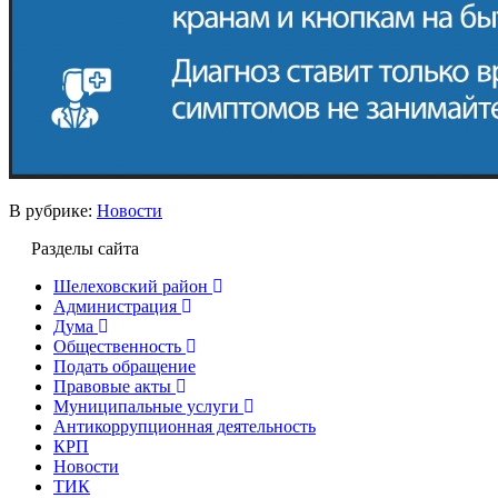
В рубрике:
Новости
Разделы сайта
Шелеховский район
Администрация
Дума
Общественность
Подать обращение
Правовые акты
Муниципальные услуги
Антикоррупционная деятельность
КРП
Новости
ТИК