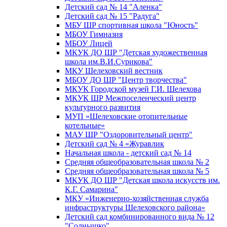
Детский сад № 14 "Аленка"
Детский сад № 15 "Радуга"
МБУ ШР спортивная школа "Юность"
МБОУ Гимназия
МБОУ Лицей
МКУК ДО ШР "Детская художественная
школа им.В.И.Сурикова"
МКУ Шелеховский вестник
МБОУ ДО ШР "Центр творчества"
МКУК Городской музей Г.И. Шелехова
МКУК ШР Межпоселенческий центр
культурного развития
МУП «Шелеховские отопительные
котельные»
МАУ ШР "Оздоровительный центр"
Детский сад № 4 «Журавлик
Начальная школа - детский сад № 14
Средняя общеобразовательная школа № 2
Средняя общеобразовательная школа № 5
МКУК ДО ШР "Детская школа искусств им.
К.Г. Самарина"
МКУ «Инженерно-хозяйственная служба
инфраструктуры Шелеховского района»
Детский сад комбинированного вида № 12
"Солнышко"