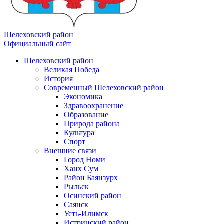
Шелеховский район
Официальный сайт
Шелеховский район
Великая Победа
История
Современный Шелеховский район
Экономика
Здравоохранение
Образование
Природа района
Культура
Спорт
Внешние связи
Город Номи
Ханх Сум
Район Баянзурх
Рыльск
Осинский район
Саянск
Усть-Илимск
Истринский район