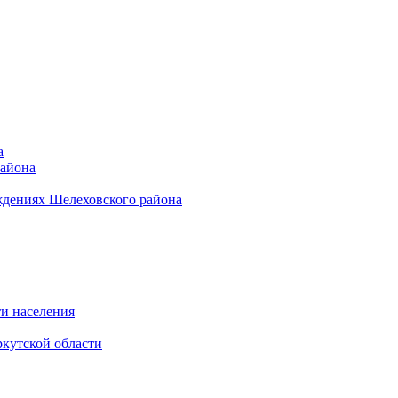
а
района
ждениях Шелеховского района
и населения
кутской области