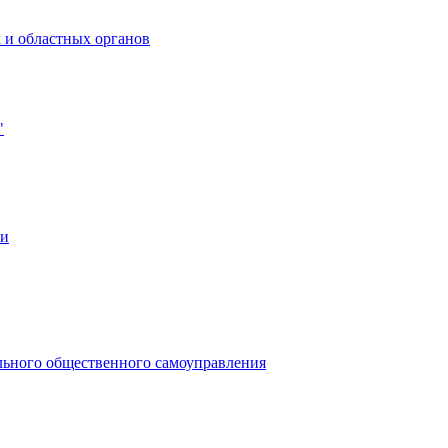
 и областных органов
"
ии
льного общественного самоуправления