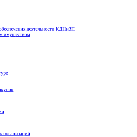
 обеспечения деятельности КДНиЗП
м имуществом
туре
акупок
ми
х организаций