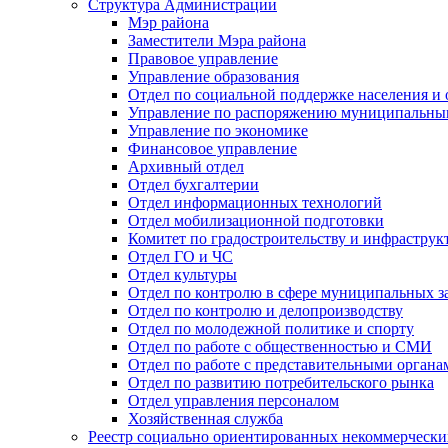
Структура Администрации
Мэр района
Заместители Мэра района
Правовое управление
Управление образования
Отдел по социальной поддержке населения и
Управление по распоряжению муниципальны
Управление по экономике
Финансовое управление
Архивный отдел
Отдел бухгалтерии
Отдел информационных технологий
Отдел мобилизационной подготовки
Комитет по градостроительству и инфраструк
Отдел ГО и ЧС
Отдел культуры
Отдел по контролю в сфере муниципальных з
Отдел по контролю и делопроизводству
Отдел по молодежной политике и спорту
Отдел по работе с общественностью и СМИ
Отдел по работе с представительными органа
Отдел по развитию потребительского рынка
Отдел управления персоналом
Хозяйственная служба
Реестр социально ориентированных некоммерчески