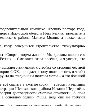
оздоровительный комплекс. Прошло полтора года,
спорта Иркутской области Илья Резник, заместитель
леховского района Максим Модин, а также глава
 когда завершится строительство физкультурно-
ект «Спорт – норма жизни». Мы должны ввести его
Резник. – Сменился глава посёлка, и я уверен, что
ие должного внимания к стройке со стороны местной
итории ФОКа попадает в зону подтопления, и чтобы
рунта на стадионе на полтора метра – а это большой
ь всё сделать в сжатые сроки, – говорит начальник
истрации Шелеховского района Наталья Шерстнёва.
оверки достоверности сметной стоимости. А пока
ы в основном здании ФОКа, ведь они не требуют
но чётко прописать все этапы, чтобы было проще