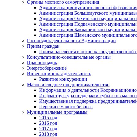
Органы местного самоуправления
Администрация муниципального образования
Администрация Большелугского муниципальн
Администрация Олхинского муниципального 
Администрация Подкаменского муниципально
Администрация Баклашинского муниципально
Администрация Шаманского муниципального
Распорядок деятельности Администрации
Прием граждан
Прием населения в органах государственной 
Консультативно-совещательные органы
Правопорядок
Энергосбережение
Инвестиционная деятельность
Развитие конкуренции
Малое и среднее предпринимательство
Информация о деятельности Координационног
Инфраструктура поддержки субъектов малого
Имущественная поддержка предпринимателей
Перепись малого бизнеса
Муниципальные программы
2015 год
2016 год
2017 год
2018 год