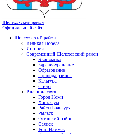
Шелеховский район
Официальный сайт
Шелеховский район
Великая Победа
История
Современный Шелеховский район
Экономика
Здравоохранение
Образование
Природа района
Культура
Спорт
Внешние связи
Город Номи
Ханх Сум
Район Баянзурх
Рыльск
Осинский район
Саянск
Усть-Илимск