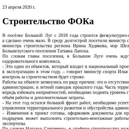
23 апреля 2020 г.
Строительство ФОКа
В посёлке Большой Луг с 2018 года строится физкультурно-
а сделано очень мало. В среду долгострой посетили министр 
министра строительства региона Ирина Худякова, мэр Ше
Большелугского поселения Татьяна Лапоха.
По словам главы поселения, в Большом Луге очень ждут,
оздоровительного комплекса.
- Это один из объектов, который входит в национальный про
в эксплуатацию в этом году, – говорит министр спорта Илья 
контроль за строительством будет строже.
Работы на объекте затянулись по ряду причин: это и отсутств
администрации, и летний паводок прошлого года. Часть терр
впредь избежать неприятностей, необходимо поднять уровень г
объём работы и дополнительные затраты.
- На этот год остался большой фронт работ, необходимо успет
управления территориального развития и обустройства админ
– Изменения в проект готовы, оформляем документы для пр
подрядчик может выполнять строительно-монтажные работ
экспертизы.
По словам Натальи Сергеевны, в графике строительства нуж