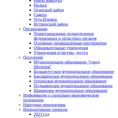
Район Баянзурх
Рыльск
Осинский район
Саянск
Усть-Илимск
Истринский район
Организации
Территориальные подразделения
федеральных и областных органов
Основные промышленные предприятия
Образовательные учреждения
Учреждения культуры, досуга
Поселения
Муниципальное образование "город
Шелехов"
Большелугское муниципальное образование
Баклашинское муниципальное образование
Олхинское муниципальное образование
Подкаменское муниципальное образование
Шаманское муниципальное образование
Информация о социально-экономическом
положении
Народные инициативы
Инициативные проекты
2023 год