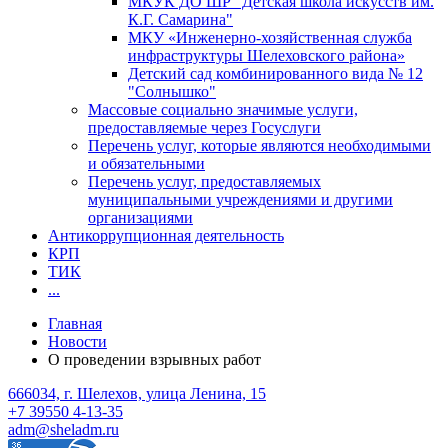
МКУК ДО ШР "Детская школа искусств им.
К.Г. Самарина"
МКУ «Инженерно-хозяйственная служба
инфраструктуры Шелеховского района»
Детский сад комбинированного вида № 12
"Солнышко"
Массовые социально значимые услуги,
предоставляемые через Госуслуги
Перечень услуг, которые являются необходимыми
и обязательными
Перечень услуг, предоставляемых
муниципальными учреждениями и другими
организациями
Антикоррупционная деятельность
КРП
ТИК
...
Главная
Новости
О проведении взрывных работ
666034, г. Шелехов, улица Ленина, 15
+7 39550 4-13-35
adm@sheladm.ru