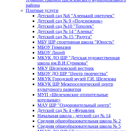
района
Платные услуги
Детский сад №6 "Аленький цветочек"
Детский сад № 9 «Подснежник»
Детский сад №10 "Тополек"
Детский сад № 14 "Аленка"
Детский сад № 15 "Радуга"
МБУ ШР спортивная школа "Юность"
МБОУ Гимназия
МБОУ Лицей
МКУК ДО ШР "Детская художественная
школа им.В.И.Сурикова"
МКУ Шелеховский вестник
МБОУ ДО ШР "Центр творчества"
МКУК Городской музей Г.И. Шелехова
МКУК ШР Межпоселенческий центр
культурного развития
МУП «Шелеховские отопительные
котельные»
МАУ ШР "Оздоровительный центр"
Детский сад № 4 «Журавлик
Начальная школа - детский сад № 14
Средняя общеобразовательная школа № 2
Средняя общеобразовательная школа № 5