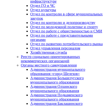
инфраструктуре
Отдел ГО и ЧС
Отдел культуры
Отдел по контролю в сфере муниципальных
закупок
Отдел по контролю и делопроизводству
Отдел по молодежной политике и спорту
Отдел по работе с общественностью и СМИ
Отдел по работе с представительными
органами
Отдел по развитию потребительского рынка
Отдел управления персоналом
Хозяйственная служба
Реестр социально ориентированных
некоммерческих организаций
Органы местного самоуправления
Администрация муниципального
образования «город Шелехов»
Администрация Большелугского
муниципального образования
Администрация Олхинского
муниципального образования
Администрация Подкаменского
муниципального образования
Администрация Баклашинского