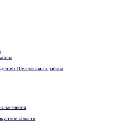
а
района
ждениях Шелеховского района
и населения
кутской области