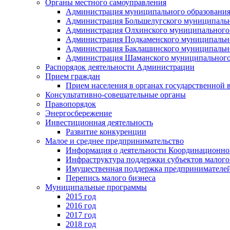
Органы местного самоуправления
Администрация муниципального образования
Администрация Большелугского муниципальн
Администрация Олхинского муниципального 
Администрация Подкаменского муниципально
Администрация Баклашинского муниципально
Администрация Шаманского муниципального
Распорядок деятельности Администрации
Прием граждан
Прием населения в органах государственной 
Консультативно-совещательные органы
Правопорядок
Энергосбережение
Инвестиционная деятельность
Развитие конкуренции
Малое и среднее предпринимательство
Информация о деятельности Координационног
Инфраструктура поддержки субъектов малого
Имущественная поддержка предпринимателей
Перепись малого бизнеса
Муниципальные программы
2015 год
2016 год
2017 год
2018 год