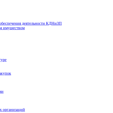
 обеспечения деятельности КДНиЗП
м имуществом
туре
акупок
ми
х организаций