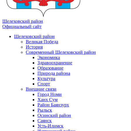
Шелеховский район
Официальный сайт
Шелеховский район
Великая Победа
История
Современный Шелеховский район
Экономика
Здравоохранение
Образование
Природа района
Культура
Спорт
Внешние связи
Город Номи
Ханх Сум
Район Баянзурх
Рыльск
Осинский район
Саянск
Усть-Илимск