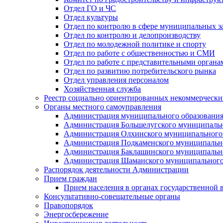
Отдел ГО и ЧС
Отдел культуры
Отдел по контролю в сфере муниципальных з
Отдел по контролю и делопроизводству
Отдел по молодежной политике и спорту
Отдел по работе с общественностью и СМИ
Отдел по работе с представительными органа
Отдел по развитию потребительского рынка
Отдел управления персоналом
Хозяйственная служба
Реестр социально ориентированных некоммерчески
Органы местного самоуправления
Администрация муниципального образования
Администрация Большелугского муниципальн
Администрация Олхинского муниципального 
Администрация Подкаменского муниципально
Администрация Баклашинского муниципально
Администрация Шаманского муниципального
Распорядок деятельности Администрации
Прием граждан
Прием населения в органах государственной 
Консультативно-совещательные органы
Правопорядок
Энергосбережение