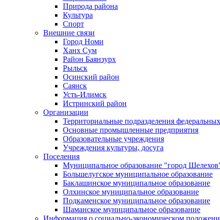
Природа района
Культура
Спорт
Внешние связи
Город Номи
Ханх Сум
Район Баянзурх
Рыльск
Осинский район
Саянск
Усть-Илимск
Истринский район
Организации
Территориальные подразделения федеральных
Основные промышленные предприятия
Образовательные учреждения
Учреждения культуры, досуга
Поселения
Муниципальное образование "город Шелехов
Большелугское муниципальное образование
Баклашинское муниципальное образование
Олхинское муниципальное образование
Подкаменское муниципальное образование
Шаманское муниципальное образование
Информация о социально-экономическом положен