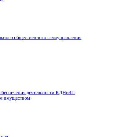
льного общественного самоуправления
 обеспечения деятельности КДНиЗП
м имуществом
туре