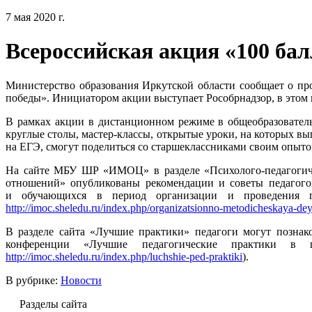
7 мая 2020 г.
Всероссийская акция «100 бал
Министерство образования Иркутской области сообщает о пр
победы». Инициатором акции выступает Рособрнадзор, в этом 
В рамках акции в дистанционном режиме в общеобразователь
круглые столы, мастер-классы, открытые уроки, на которых 
на ЕГЭ, смогут поделиться со старшеклассниками своим опыто
На сайте МБУ ШР «ИМОЦ» в разделе «Психолого-педагогиче
отношений» опубликованы рекомендации и советы педагогов
и обучающихся в период организации и проведения гос
http://imoc.sheledu.ru/index.php/organizatsionno-metodicheskaya-d
В разделе сайта «Лучшие практики» педагоги могут познак
конференции «Лучшие педагогические практики в п
http://imoc.sheledu.ru/index.php/luchshie-ped-praktiki
).
В рубрике:
Новости
Разделы сайта