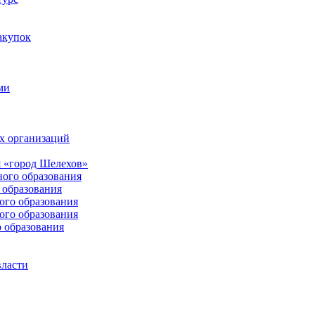
акупок
ми
х организаций
 «город Шелехов»
ого образования
образования
го образования
го образования
 образования
власти