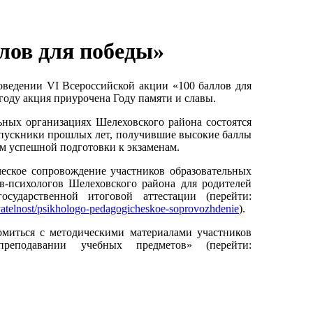
лов для победы»
оведении VI Всероссийской акции «100 баллов для
году акция приурочена Году памяти и славы.
ных организациях Шелеховского района состоятся
выпускники прошлых лет, получившие высокие баллы
м успешной подготовки к экзаменам.
ское сопровождение участников образовательных
-психологов Шелеховского района для родителей
ударственной итоговой аттестации (перейти:
eyatelnost/psikhologo-pedagogicheskoe-soprovozhdenie
).
омиться с методическими материалами участников
реподавании учебных предметов» (перейти: