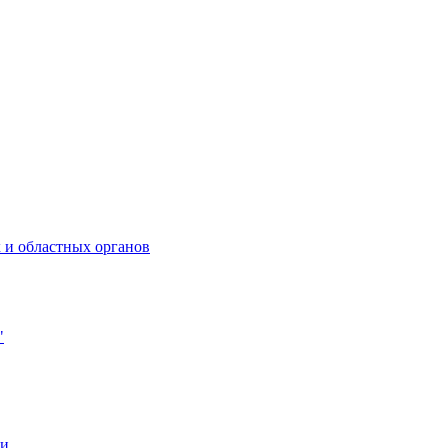
 и областных органов
"
ии