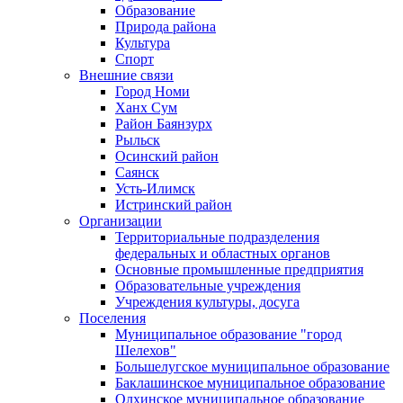
Образование
Природа района
Культура
Спорт
Внешние связи
Город Номи
Ханх Сум
Район Баянзурх
Рыльск
Осинский район
Саянск
Усть-Илимск
Истринский район
Организации
Территориальные подразделения
федеральных и областных органов
Основные промышленные предприятия
Образовательные учреждения
Учреждения культуры, досуга
Поселения
Муниципальное образование "город
Шелехов"
Большелугское муниципальное образование
Баклашинское муниципальное образование
Олхинское муниципальное образование