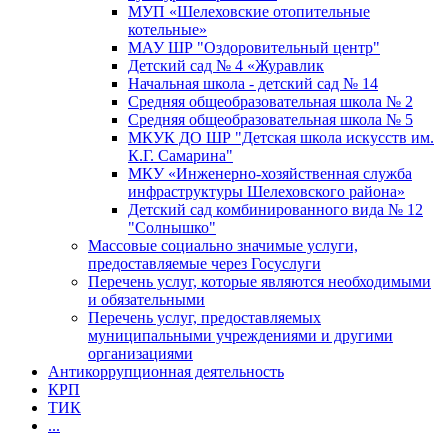
МУП «Шелеховские отопительные
котельные»
МАУ ШР "Оздоровительный центр"
Детский сад № 4 «Журавлик
Начальная школа - детский сад № 14
Средняя общеобразовательная школа № 2
Средняя общеобразовательная школа № 5
МКУК ДО ШР "Детская школа искусств им.
К.Г. Самарина"
МКУ «Инженерно-хозяйственная служба
инфраструктуры Шелеховского района»
Детский сад комбинированного вида № 12
"Солнышко"
Массовые социально значимые услуги,
предоставляемые через Госуслуги
Перечень услуг, которые являются необходимыми
и обязательными
Перечень услуг, предоставляемых
муниципальными учреждениями и другими
организациями
Антикоррупционная деятельность
КРП
ТИК
...