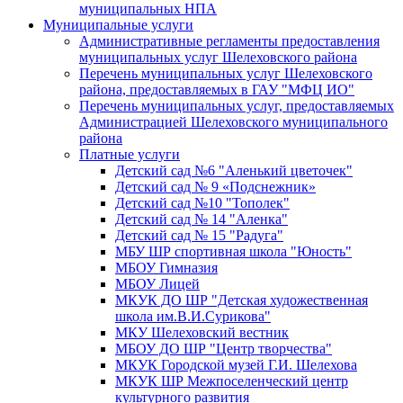
муниципальных НПА
Муниципальные услуги
Административные регламенты предоставления
муниципальных услуг Шелеховского района
Перечень муниципальных услуг Шелеховского
района, предоставляемых в ГАУ "МФЦ ИО"
Перечень муниципальных услуг, предоставляемых
Администрацией Шелеховского муниципального
района
Платные услуги
Детский сад №6 "Аленький цветочек"
Детский сад № 9 «Подснежник»
Детский сад №10 "Тополек"
Детский сад № 14 "Аленка"
Детский сад № 15 "Радуга"
МБУ ШР спортивная школа "Юность"
МБОУ Гимназия
МБОУ Лицей
МКУК ДО ШР "Детская художественная
школа им.В.И.Сурикова"
МКУ Шелеховский вестник
МБОУ ДО ШР "Центр творчества"
МКУК Городской музей Г.И. Шелехова
МКУК ШР Межпоселенческий центр
культурного развития