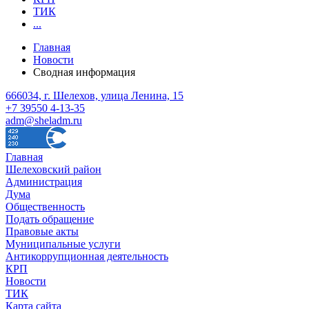
ТИК
...
Главная
Новости
Сводная информация
666034, г. Шелехов, улица Ленина, 15
+7 39550 4-13-35
adm@sheladm.ru
Главная
Шелеховский район
Администрация
Дума
Общественность
Подать обращение
Правовые акты
Муниципальные услуги
Антикоррупционная деятельность
КРП
Новости
ТИК
Карта сайта