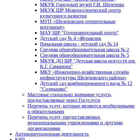
МКУК Городской музей Г.И. Шелехова
МКУК ШР Межпоселенческий центр
культурного развития
МУП «Шелеховские отопительные
котельные»
МАУ ШР "Оздоровительный центр"
Детский сад № 4 «Журавлик
Начальная школа - детский сад № 14
Средняя общеобразовательная школа № 2
Средняя общеобразовательная школа № 5
МКУК ДО ШР "Детская школа искусств им.
К.Г. Самарина"
МКУ «Инженерно-хозяйственная служба
инфраструктуры Шелеховского района»
Детский сад комбинированного вида № 12
"Солнышко"
Массовые социально значимые услуги,
предоставляемые через Госуслуги
Перечень услуг, которые являются необходимыми
и обязательными
Перечень услуг, предоставляемых
муниципальными учреждениями и другими
организациями
Антикоррупционная деятельность
КРП