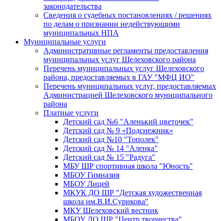
законодательства
Сведения о судебных постановлениях / решениях
по делам о признании недействующими
муниципальных НПА
Муниципальные услуги
Административные регламенты предоставления
муниципальных услуг Шелеховского района
Перечень муниципальных услуг Шелеховского
района, предоставляемых в ГАУ "МФЦ ИО"
Перечень муниципальных услуг, предоставляемых
Администрацией Шелеховского муниципального
района
Платные услуги
Детский сад №6 "Аленький цветочек"
Детский сад № 9 «Подснежник»
Детский сад №10 "Тополек"
Детский сад № 14 "Аленка"
Детский сад № 15 "Радуга"
МБУ ШР спортивная школа "Юность"
МБОУ Гимназия
МБОУ Лицей
МКУК ДО ШР "Детская художественная
школа им.В.И.Сурикова"
МКУ Шелеховский вестник
МБОУ ДО ШР "Центр творчества"