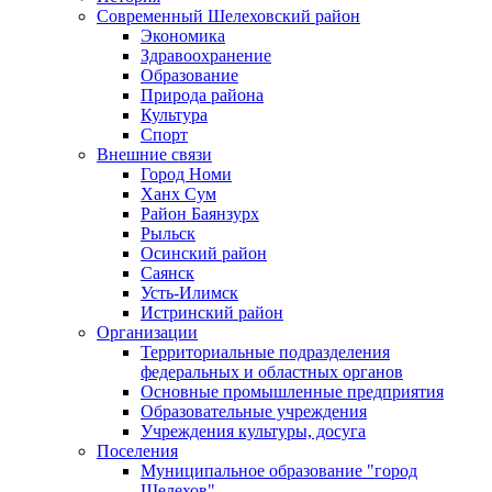
Современный Шелеховский район
Экономика
Здравоохранение
Образование
Природа района
Культура
Спорт
Внешние связи
Город Номи
Ханх Сум
Район Баянзурх
Рыльск
Осинский район
Саянск
Усть-Илимск
Истринский район
Организации
Территориальные подразделения
федеральных и областных органов
Основные промышленные предприятия
Образовательные учреждения
Учреждения культуры, досуга
Поселения
Муниципальное образование "город
Шелехов"