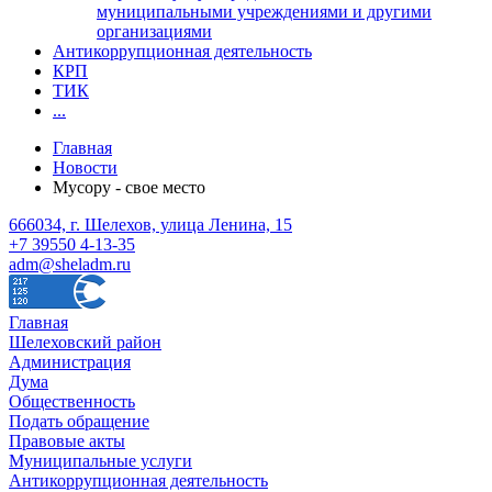
муниципальными учреждениями и другими
организациями
Антикоррупционная деятельность
КРП
ТИК
...
Главная
Новости
Мусору - свое место
666034, г. Шелехов, улица Ленина, 15
+7 39550 4-13-35
adm@sheladm.ru
Главная
Шелеховский район
Администрация
Дума
Общественность
Подать обращение
Правовые акты
Муниципальные услуги
Антикоррупционная деятельность