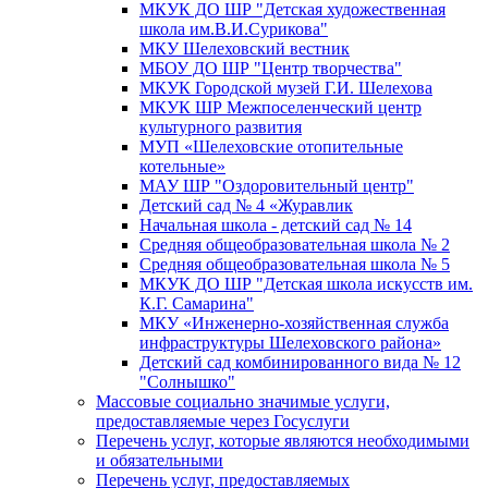
МКУК ДО ШР "Детская художественная
школа им.В.И.Сурикова"
МКУ Шелеховский вестник
МБОУ ДО ШР "Центр творчества"
МКУК Городской музей Г.И. Шелехова
МКУК ШР Межпоселенческий центр
культурного развития
МУП «Шелеховские отопительные
котельные»
МАУ ШР "Оздоровительный центр"
Детский сад № 4 «Журавлик
Начальная школа - детский сад № 14
Средняя общеобразовательная школа № 2
Средняя общеобразовательная школа № 5
МКУК ДО ШР "Детская школа искусств им.
К.Г. Самарина"
МКУ «Инженерно-хозяйственная служба
инфраструктуры Шелеховского района»
Детский сад комбинированного вида № 12
"Солнышко"
Массовые социально значимые услуги,
предоставляемые через Госуслуги
Перечень услуг, которые являются необходимыми
и обязательными
Перечень услуг, предоставляемых