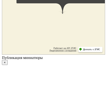
Публикация миниатюры
×