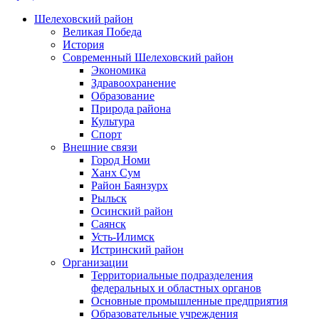
Шелеховский район
Великая Победа
История
Современный Шелеховский район
Экономика
Здравоохранение
Образование
Природа района
Культура
Спорт
Внешние связи
Город Номи
Ханх Сум
Район Баянзурх
Рыльск
Осинский район
Саянск
Усть-Илимск
Истринский район
Организации
Территориальные подразделения
федеральных и областных органов
Основные промышленные предприятия
Образовательные учреждения