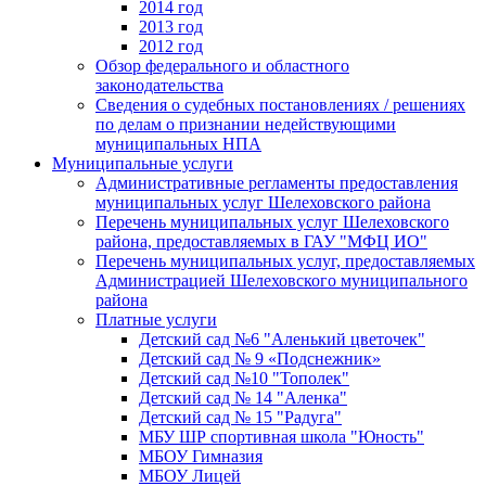
2014 год
2013 год
2012 год
Обзор федерального и областного
законодательства
Сведения о судебных постановлениях / решениях
по делам о признании недействующими
муниципальных НПА
Муниципальные услуги
Административные регламенты предоставления
муниципальных услуг Шелеховского района
Перечень муниципальных услуг Шелеховского
района, предоставляемых в ГАУ "МФЦ ИО"
Перечень муниципальных услуг, предоставляемых
Администрацией Шелеховского муниципального
района
Платные услуги
Детский сад №6 "Аленький цветочек"
Детский сад № 9 «Подснежник»
Детский сад №10 "Тополек"
Детский сад № 14 "Аленка"
Детский сад № 15 "Радуга"
МБУ ШР спортивная школа "Юность"
МБОУ Гимназия
МБОУ Лицей