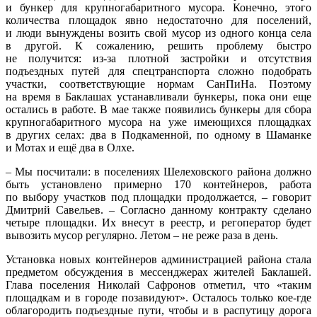
и бункер для крупногабаритного мусора. Конечно, этого
количества площадок явно недостаточно для поселений,
и люди вынуждены возить свой мусор из одного конца села
в другой. К сожалению, решить проблему быстро
не получится: из-за плотной застройки и отсутствия
подъездных путей для спецтранспорта сложно подобрать
участки, соответствующие нормам СанПиНа. Поэтому
на время в Баклашах устанавливали бункеры, пока они еще
остались в работе. В мае также появились бункеры для сбора
крупногабаритного мусора на уже имеющихся площадках
в других селах: два в Подкаменной, по одному в Шаманке
и Мотах и ещё два в Олхе.
– Мы посчитали: в поселениях Шелеховского района должно
быть установлено примерно 170 контейнеров, работа
по выбору участков под площадки продолжается, – говорит
Дмитрий Савельев. – Согласно данному контракту сделано
четыре площадки. Их внесут в реестр, и регоператор будет
вывозить мусор регулярно. Летом – не реже раза в день.
Установка новых контейнеров администрацией района стала
предметом обсуждения в мессенджерах жителей Баклашей.
Глава поселения Николай Сафронов отметил, что «таким
площадкам и в городе позавидуют». Осталось только кое-где
облагородить подъездные пути, чтобы и в распутицу дорога