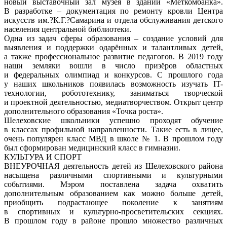
новый выставочный зал музея в здании «Меткомбанка».
В разработке – документация по ремонту кровли Центра
искусств им.?К.Г.?Самарина и отдела обслуживания детского
населения центральной библиотеки.
Одна из задач сферы образования – создание условий для
выявления и поддержки одарённых и талантливых детей,
а также профессиональное развитие педагогов. В 2019 году
наши земляки вошли в число призёров областных
и федеральных олимпиад и конкурсов. С прошлого года
у наших школьников появилась возможность изучать IT-
технологии, робототехнику, заниматься творческой
и проектной деятельностью, медиатворчеством. Открыт центр
дополнительного образования «Точка роста».
Шелеховские школьники успешно проходят обучение
в классах профильной направленности. Такие есть в лицее,
очень популярен класс МВД в школе № 1. В прошлом году
был сформирован медицинский класс в гимназии.
КУЛЬТУРА И СПОРТ
ВНЕУРОЧНАЯ деятельность детей из Шелеховского района
насыщена различными спортивными и культурными
событиями. Мэром поставлена задача охватить
дополнительным образованием как можно больше детей,
приобщить подрастающее поколение к занятиям
в спортивных и культурно-просветительских секциях.
В прошлом году в районе прошло множество различных