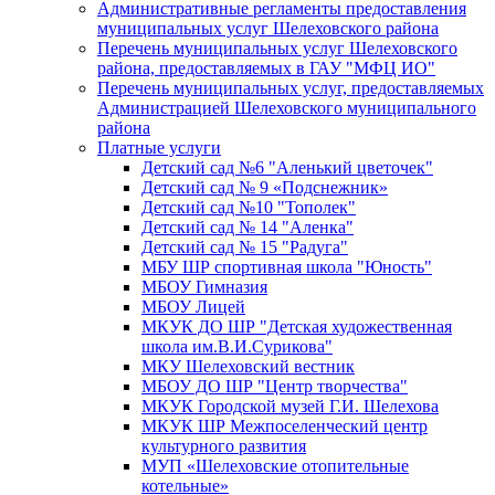
Административные регламенты предоставления
муниципальных услуг Шелеховского района
Перечень муниципальных услуг Шелеховского
района, предоставляемых в ГАУ "МФЦ ИО"
Перечень муниципальных услуг, предоставляемых
Администрацией Шелеховского муниципального
района
Платные услуги
Детский сад №6 "Аленький цветочек"
Детский сад № 9 «Подснежник»
Детский сад №10 "Тополек"
Детский сад № 14 "Аленка"
Детский сад № 15 "Радуга"
МБУ ШР спортивная школа "Юность"
МБОУ Гимназия
МБОУ Лицей
МКУК ДО ШР "Детская художественная
школа им.В.И.Сурикова"
МКУ Шелеховский вестник
МБОУ ДО ШР "Центр творчества"
МКУК Городской музей Г.И. Шелехова
МКУК ШР Межпоселенческий центр
культурного развития
МУП «Шелеховские отопительные
котельные»