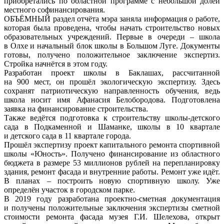
приобретались по областной программе с небольшой долей
местного софинансирования.
ОБЪЁМНЫЙ раздел отчёта мэра заняла информация о работе,
которая была проведена, чтобы начать строительство новых
образовательных учреждений. Первые в очереди – школа
в Олхе и начальный блок школы в Большом Луге. Документы
готовы, получено положительное заключение экспертиз.
Стройка начнётся в этом году.
Разработан проект школы в Баклашах, рассчитанной
на 900 мест, он прошёл экологическую экспертизу. Здесь
сохранят патриотическую направленность обучения, ведь
школа носит имя Афанасия Белобородова. Подготовлена
заявка на финансирование строительства.
Также ведётся подготовка к строительству школы-детского
сада в Подкаменной и Шаманке, школы в 10 квартале
и детского сада в 11 квартале города.
Прошёл экспертизу проект капитального ремонта спортивной
школы «Юность». Получено финансирование из областного
бюджета в размере 53 миллионов рублей на перепланировку
здания, ремонт фасада и внутренние работы. Ремонт уже идёт.
В планах – построить новую спортивную школу. Уже
определён участок в городском парке.
В 2019 году разработана проектно-сметная документация
и получены положительные заключения экспертизы сметной
стоимости ремонта фасада музея Г.И. Шелехова, открыт