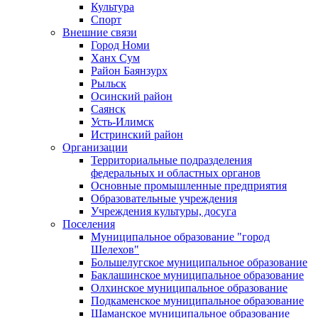
Культура
Спорт
Внешние связи
Город Номи
Ханх Сум
Район Баянзурх
Рыльск
Осинский район
Саянск
Усть-Илимск
Истринский район
Организации
Территориальные подразделения
федеральных и областных органов
Основные промышленные предприятия
Образовательные учреждения
Учреждения культуры, досуга
Поселения
Муниципальное образование "город
Шелехов"
Большелугское муниципальное образование
Баклашинское муниципальное образование
Олхинское муниципальное образование
Подкаменское муниципальное образование
Шаманское муниципальное образование