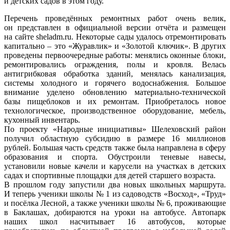
и детских садов в этом году.
Перечень проведённых ремонтных работ очень велик,
он представлен в официальной версии отчёта и размещен
на сайте sheladm.ru. Некоторые сады удалось отремонтировать
капитально – это «Журавлик» и «Золотой ключик». В других
проведены первоочередные работы: менялись оконные блоки,
ремонтировались ограждения, полы и кровля. Велась
антигрибковая обработка зданий, менялась канализация,
системы холодного и горячего водоснабжения. Большое
внимание уделено обновлению материально-технической
базы пищеблоков и их ремонтам. Приобреталось новое
технологическое, производственное оборудование, мебель,
кухонный инвентарь.
По проекту «Народные инициативы» Шелеховский район
получил областную субсидию в размере 16 миллионов
рублей. Большая часть средств также была направлена в сферу
образования и спорта. Обустроили теневые навесы,
установили новые качели и карусели на участках в детских
садах и спортивные площадки для детей старшего возраста.
В прошлом году запустили два новых школьных маршрута.
И теперь ученики школы № 1 из садоводств «Восход», «Труд»
и посёлка Лесной, а также ученики школы № 6, проживающие
в Баклашах, добираются на уроки на автобусе. Автопарк
наших школ насчитывает 16 автобусов, которые