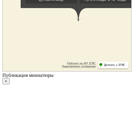
Публикация миниатюры
×