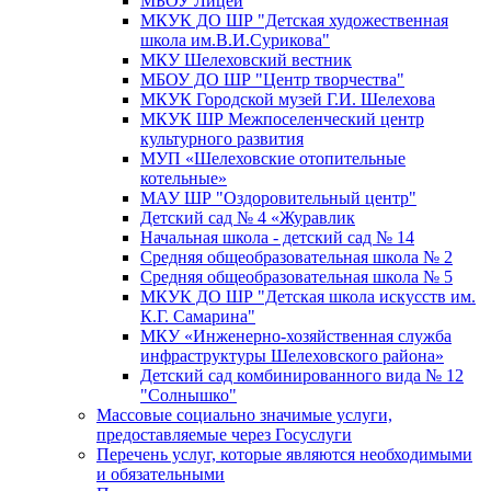
МБОУ Лицей
МКУК ДО ШР "Детская художественная
школа им.В.И.Сурикова"
МКУ Шелеховский вестник
МБОУ ДО ШР "Центр творчества"
МКУК Городской музей Г.И. Шелехова
МКУК ШР Межпоселенческий центр
культурного развития
МУП «Шелеховские отопительные
котельные»
МАУ ШР "Оздоровительный центр"
Детский сад № 4 «Журавлик
Начальная школа - детский сад № 14
Средняя общеобразовательная школа № 2
Средняя общеобразовательная школа № 5
МКУК ДО ШР "Детская школа искусств им.
К.Г. Самарина"
МКУ «Инженерно-хозяйственная служба
инфраструктуры Шелеховского района»
Детский сад комбинированного вида № 12
"Солнышко"
Массовые социально значимые услуги,
предоставляемые через Госуслуги
Перечень услуг, которые являются необходимыми
и обязательными