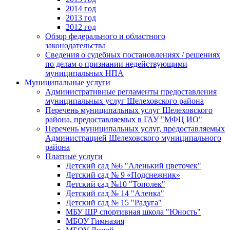
2014 год
2013 год
2012 год
Обзор федерального и областного
законодательства
Сведения о судебных постановлениях / решениях
по делам о признании недействующими
муниципальных НПА
Муниципальные услуги
Административные регламенты предоставления
муниципальных услуг Шелеховского района
Перечень муниципальных услуг Шелеховского
района, предоставляемых в ГАУ "МФЦ ИО"
Перечень муниципальных услуг, предоставляемых
Администрацией Шелеховского муниципального
района
Платные услуги
Детский сад №6 "Аленький цветочек"
Детский сад № 9 «Подснежник»
Детский сад №10 "Тополек"
Детский сад № 14 "Аленка"
Детский сад № 15 "Радуга"
МБУ ШР спортивная школа "Юность"
МБОУ Гимназия