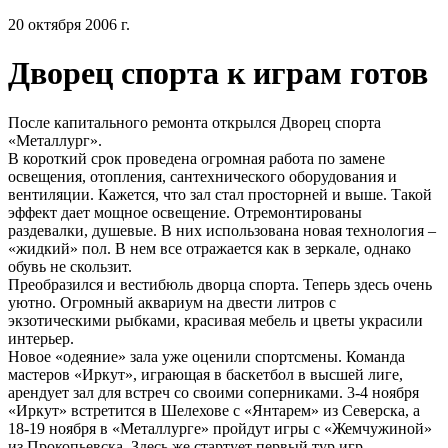
20 октября 2006 г.
Дворец спорта к играм готов
После капитального ремонта открылся Дворец спорта
«Металлург».
В короткий срок проведена огромная работа по замене
освещения, отопления, сантехнического оборудования и
вентиляции. Кажется, что зал стал просторней и выше. Такой
эффект дает мощное освещение. Отремонтированы
раздевалки, душевые. В них использована новая технология –
«жидкий» пол. В нем все отражается как в зеркале, однако
обувь не скользит.
Преобразился и вестибюль дворца спорта. Теперь здесь очень
уютно. Огромный аквариум на двести литров с
экзотическими рыбками, красивая мебель и цветы украсили
интерьер.
Новое «одеяние» зала уже оценили спортсмены. Команда
мастеров «Иркут», играющая в баскетбол в высшей лиге,
арендует зал для встреч со своими соперниками. 3-4 ноября
«Иркут» встретится в Шелехове с «Янтарем» из Северска, а
18-19 ноября в «Металлурге» пройдут игры с «Жемчужиной»
из Прокопьевска. Здесь же стартует первый тур игр