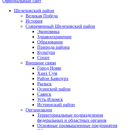
Официальный сайт
Шелеховский район
Великая Победа
История
Современный Шелеховский район
Экономика
Здравоохранение
Образование
Природа района
Культура
Спорт
Внешние связи
Город Номи
Ханх Сум
Район Баянзурх
Рыльск
Осинский район
Саянск
Усть-Илимск
Истринский район
Организации
Территориальные подразделения
федеральных и областных органов
Основные промышленные предприятия