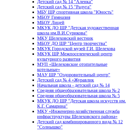
Детский сад № 14 "Аленка"
Детский сад № 15 "Радуга"
МБУ ШР спортивная школа "Юность"
МБОУ Гимназия
МБОУ Лицей
МКУК ДО ШР "Детская художественная
школа им.В.И.Сурикова"
МКУ Шелеховский вестник
МБОУ ДО ШР "Центр творчества"
МКУК Городской музей Г.И. Шелехова
МКУК ШР Межпоселенческий центр
культурного развития
МУП «Шелеховские отопительные
котельные»
МАУ ШР "Оздоровительный центр"
Детский сад № 4 «Журавлик
Начальная школа - детский сад № 14
Средняя общеобразовательная школа № 2
Средняя общеобразовательная школа № 5
МКУК ДО ШР "Детская школа искусств им.
К.Г. Самарина"
МКУ «Инженерно-хозяйственная служба
инфраструктуры Шелеховского района»
Детский сад комбинированного вида № 12
"Солнышко"