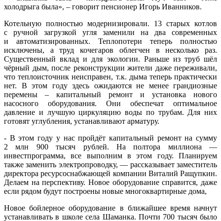
холодрыга была», – говорит пенсионер Игорь Иванников.
Котельную полностью модернизировали. 13 старых котлов
с ручной загрузкой угля заменили на два современных
и автоматизированных. Теплопотери теперь полностью
исключены, а труд кочегаров облегчен в несколько раз.
Существенный вклад и для экологии. Раньше из труб шёл
чёрный дым, после реконструкции жители даже переживали,
что теплоисточник неисправен, т.к. дыма теперь практически
нет. В этом году здесь ожидаются не менее грандиозные
перемены – капитальный ремонт и установка нового
насосного оборудования. Они обеспечат оптимальное
давление и лучшую циркуляцию воды по трубам. Для них
готовят углубления, устанавливают арматуру.
- В этом году у нас пройдёт капитальный ремонт на сумму
2 млн 900 тысяч рублей. На полтора миллиона —
инвестпрограмма, все выполним в этом году. Планируем
также заменить электропроводку, — рассказывает заместитель
директора ресурсоснабжающей компании Виталий Ращупкин.
Делаем на перспективу. Новое оборудование справится, даже
если рядом будут построены новые многоквартирные дома,
Новое бойлерное оборудование в ближайшее время начнут
устанавливать в школе села Шаманка. Почти 700 тысяч было