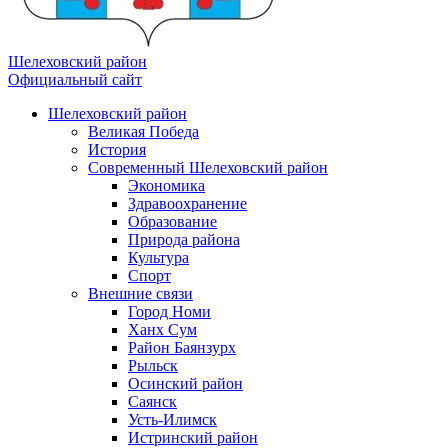
Шелеховский район
Официальный сайт
Шелеховский район
Великая Победа
История
Современный Шелеховский район
Экономика
Здравоохранение
Образование
Природа района
Культура
Спорт
Внешние связи
Город Номи
Ханх Сум
Район Баянзурх
Рыльск
Осинский район
Саянск
Усть-Илимск
Истринский район