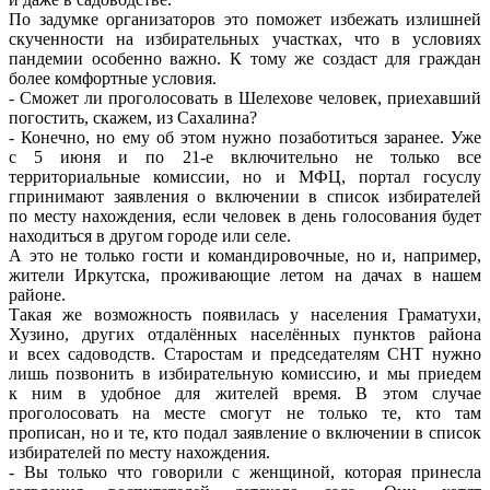
По задумке организаторов это поможет избежать излишней
скученности на избирательных участках, что в условиях
пандемии особенно важно. К тому же создаст для граждан
более комфортные условия.
- Сможет ли проголосовать в Шелехове человек, приехавший
погостить, скажем, из Сахалина?
- Конечно, но ему об этом нужно позаботиться заранее. Уже
с 5 июня и по 21-е включительно не только все
территориальные комиссии, но и МФЦ, портал госуслу
гпринимают заявления о включении в список избирателей
по месту нахождения, если человек в день голосования будет
находиться в другом городе или селе.
А это не только гости и командировочные, но и, например,
жители Иркутска, проживающие летом на дачах в нашем
районе.
Такая же возможность появилась у населения Граматухи,
Хузино, других отдалённых населённых пунктов района
и всех садоводств. Старостам и председателям СНТ нужно
лишь позвонить в избирательную комиссию, и мы приедем
к ним в удобное для жителей время. В этом случае
проголосовать на месте смогут не только те, кто там
прописан, но и те, кто подал заявление о включении в список
избирателей по месту нахождения.
- Вы только что говорили с женщиной, которая принесла