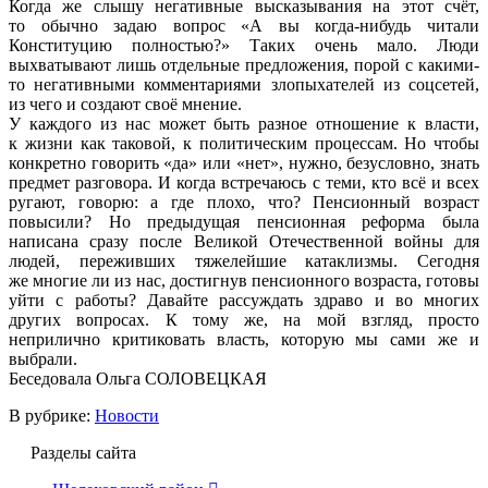
Когда же слышу негативные высказывания на этот счёт,
то обычно задаю вопрос «А вы когда-нибудь читали
Конституцию полностью?» Таких очень мало. Люди
выхватывают лишь отдельные предложения, порой с какими-
то негативными комментариями злопыхателей из соцсетей,
из чего и создают своё мнение.
У каждого из нас может быть разное отношение к власти,
к жизни как таковой, к политическим процессам. Но чтобы
конкретно говорить «да» или «нет», нужно, безусловно, знать
предмет разговора. И когда встречаюсь с теми, кто всё и всех
ругают, говорю: а где плохо, что? Пенсионный возраст
повысили? Но предыдущая пенсионная реформа была
написана сразу после Великой Отечественной войны для
людей, переживших тяжелейшие катаклизмы. Сегодня
же многие ли из нас, достигнув пенсионного возраста, готовы
уйти с работы? Давайте рассуждать здраво и во многих
других вопросах. К тому же, на мой взгляд, просто
неприлично критиковать власть, которую мы сами же и
выбрали.
Беседовала Ольга СОЛОВЕЦКАЯ
В рубрике:
Новости
Разделы сайта