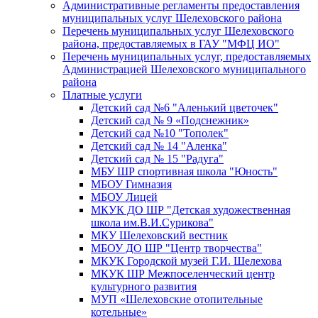
Административные регламенты предоставления
муниципальных услуг Шелеховского района
Перечень муниципальных услуг Шелеховского
района, предоставляемых в ГАУ "МФЦ ИО"
Перечень муниципальных услуг, предоставляемых
Администрацией Шелеховского муниципального
района
Платные услуги
Детский сад №6 "Аленький цветочек"
Детский сад № 9 «Подснежник»
Детский сад №10 "Тополек"
Детский сад № 14 "Аленка"
Детский сад № 15 "Радуга"
МБУ ШР спортивная школа "Юность"
МБОУ Гимназия
МБОУ Лицей
МКУК ДО ШР "Детская художественная
школа им.В.И.Сурикова"
МКУ Шелеховский вестник
МБОУ ДО ШР "Центр творчества"
МКУК Городской музей Г.И. Шелехова
МКУК ШР Межпоселенческий центр
культурного развития
МУП «Шелеховские отопительные
котельные»