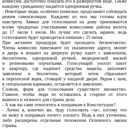
комиссии, достаточно показать его в развёрнутом виде. Также
каждому гражданину выдаётся одноразовая ручка.
- Некоторые люди, особенно пожилые, продолжают соблюдать
режим самоизоляции. Каждому из них мы готовы идти
навстречу. Заявки для голосования на дому принимаются
всеми тридцатью участковыми комиссиями района вплоть
до 17 часов 1 июля. Но лучше это сделать заранее, ведь
голосование будет проводиться начиная с 25 июня.
При желании процедура будет проходить бесконтактно.
Члены комиссии приезжают по указанному адресу, звонят
в дверь и вешают на дверную ручку пакет с заявлением,
бюллетенем, одноразовой ручкой, медицинской маской
и резиновыми перчатками. Голосующий уносит пакет
в квартиру, где надевает средства защиты, заполняет
заявление и бюллетень, который затем сбрасывает
в переносной ящик, стоящий у входной двери. Рядом с ним,
в специальном кармашке, оставляется и заявление.
Словом, форм для голосования существует множество.
Главное, чтобы люди не оставались в стороне от этого
важного и нужного для страны дела.
- А как вы сами относитесь к поправкам к Конституции?
- Лично я, конечно же, буду голосовать «за», потому что
не вижу в поправках ничего плохого. Ведь в них уточнены,
либо расширены отдельные положения Основного закона
страны.