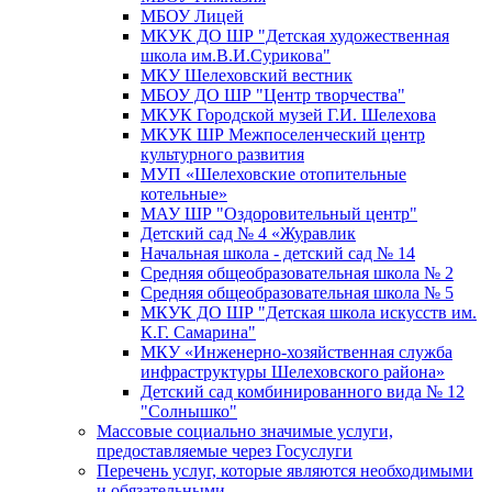
МБОУ Лицей
МКУК ДО ШР "Детская художественная
школа им.В.И.Сурикова"
МКУ Шелеховский вестник
МБОУ ДО ШР "Центр творчества"
МКУК Городской музей Г.И. Шелехова
МКУК ШР Межпоселенческий центр
культурного развития
МУП «Шелеховские отопительные
котельные»
МАУ ШР "Оздоровительный центр"
Детский сад № 4 «Журавлик
Начальная школа - детский сад № 14
Средняя общеобразовательная школа № 2
Средняя общеобразовательная школа № 5
МКУК ДО ШР "Детская школа искусств им.
К.Г. Самарина"
МКУ «Инженерно-хозяйственная служба
инфраструктуры Шелеховского района»
Детский сад комбинированного вида № 12
"Солнышко"
Массовые социально значимые услуги,
предоставляемые через Госуслуги
Перечень услуг, которые являются необходимыми
и обязательными