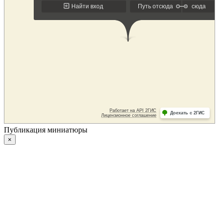
Публикация миниатюры
×