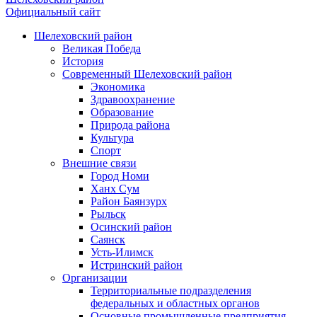
Официальный сайт
Шелеховский район
Великая Победа
История
Современный Шелеховский район
Экономика
Здравоохранение
Образование
Природа района
Культура
Спорт
Внешние связи
Город Номи
Ханх Сум
Район Баянзурх
Рыльск
Осинский район
Саянск
Усть-Илимск
Истринский район
Организации
Территориальные подразделения
федеральных и областных органов
Основные промышленные предприятия