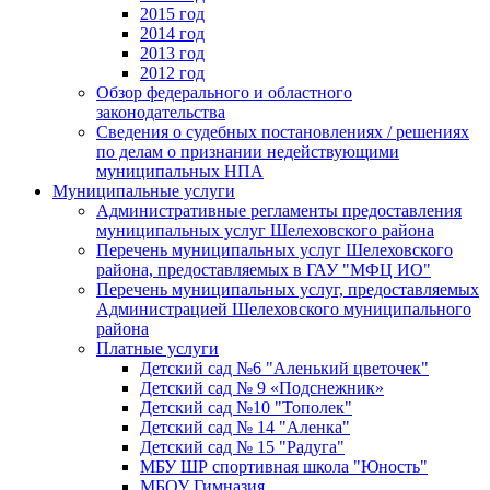
2015 год
2014 год
2013 год
2012 год
Обзор федерального и областного
законодательства
Сведения о судебных постановлениях / решениях
по делам о признании недействующими
муниципальных НПА
Муниципальные услуги
Административные регламенты предоставления
муниципальных услуг Шелеховского района
Перечень муниципальных услуг Шелеховского
района, предоставляемых в ГАУ "МФЦ ИО"
Перечень муниципальных услуг, предоставляемых
Администрацией Шелеховского муниципального
района
Платные услуги
Детский сад №6 "Аленький цветочек"
Детский сад № 9 «Подснежник»
Детский сад №10 "Тополек"
Детский сад № 14 "Аленка"
Детский сад № 15 "Радуга"
МБУ ШР спортивная школа "Юность"
МБОУ Гимназия