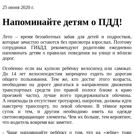
25 июня 2020 г.
Напоминайте детям о ПДД!
Лето – время беззаботных забав для детей и подростков,
которые зачастую остаются без присмотра взрослых. Поэтому
сотрудники ГИБДД рекомендуют родителям ежедневно
напоминать детям о правилах поведения на улице и вблизи
дорог.
Особенно если вы купили ребёнку велосипед или самокат.
До 14 лет велосипедистам запрещено ездить по дорогам
общего пользования. Тем же, кто достиг этого возраста,
необходимо на дороге двигаться в направлении движения
транспортных средств (по правой полосе ближе к краю
проезжей части), лучше всего придерживаться обочины.
А пешеходы (в отсутствие тротуаров), напротив, должны идти
навстречу транспорту, по левой обочине. В тёмное время
суток и тем, и другим необходимо иметь на одежде
световозвращающие элементы. Чем их больше, тем вероятнее,
что водитель вовремя вас заметит.
- Чаще напоминайте ребёнку о том, что на «зебре» тоже