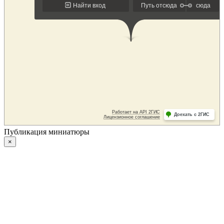
Публикация миниатюры
×