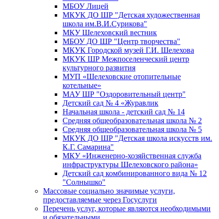
МБОУ Лицей
МКУК ДО ШР "Детская художественная
школа им.В.И.Сурикова"
МКУ Шелеховский вестник
МБОУ ДО ШР "Центр творчества"
МКУК Городской музей Г.И. Шелехова
МКУК ШР Межпоселенческий центр
культурного развития
МУП «Шелеховские отопительные
котельные»
МАУ ШР "Оздоровительный центр"
Детский сад № 4 «Журавлик
Начальная школа - детский сад № 14
Средняя общеобразовательная школа № 2
Средняя общеобразовательная школа № 5
МКУК ДО ШР "Детская школа искусств им.
К.Г. Самарина"
МКУ «Инженерно-хозяйственная служба
инфраструктуры Шелеховского района»
Детский сад комбинированного вида № 12
"Солнышко"
Массовые социально значимые услуги,
предоставляемые через Госуслуги
Перечень услуг, которые являются необходимыми
и обязательными