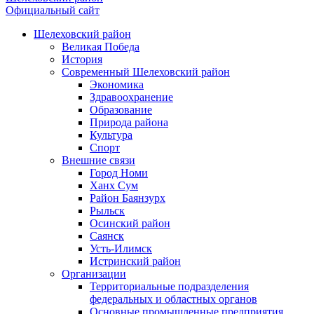
Официальный сайт
Шелеховский район
Великая Победа
История
Современный Шелеховский район
Экономика
Здравоохранение
Образование
Природа района
Культура
Спорт
Внешние связи
Город Номи
Ханх Сум
Район Баянзурх
Рыльск
Осинский район
Саянск
Усть-Илимск
Истринский район
Организации
Территориальные подразделения
федеральных и областных органов
Основные промышленные предприятия