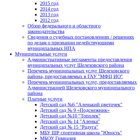
2015 год
2014 год
2013 год
2012 год
Обзор федерального и областного
законодательства
Сведения о судебных постановлениях / решениях
по делам о признании недействующими
муниципальных НПА
Муниципальные услуги
Административные регламенты предоставления
муниципальных услуг Шелеховского района
Перечень муниципальных услуг Шелеховского
района, предоставляемых в ГАУ "МФЦ ИО"
Перечень муниципальных услуг, предоставляемых
Администрацией Шелеховского муниципального
района
Платные услуги
Детский сад №6 "Аленький цветочек"
Детский сад № 9 «Подснежник»
Детский сад №10 "Тополек"
Детский сад № 14 "Аленка"
Детский сад № 15 "Радуга"
МБУ ШР спортивная школа "Юность"
МБОУ Гимназия