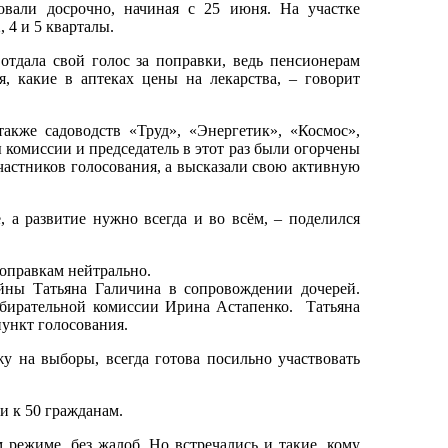
овали досрочно, начиная с 25 июня. На участке
, 4 и 5 кварталы.
отдала свой голос за поправки, ведь пенсионерам
, какие в аптеках цены на лекарства, – говорит
также садоводств «Труд», «Энергетик», «Космос»,
 комиссии и председатель в этот раз были огорчены
участников голосования, а высказали свою активную
е, а развитие нужно всегда и во всём, – поделился
оправкам нейтрально.
йны Татьяна Галичина в сопровождении дочерей.
избирательной комиссии Ирина Астапенко. Татьяна
пункт голосования.
жу на выборы, всегда готова посильно участвовать
.
и к 50 гражданам.
режиме, без жалоб. Но встречались и такие, кому