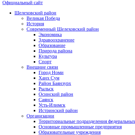
Официальный сайт
Шелеховский район
Великая Победа
История
Современный Шелеховский район
Экономика
Здравоохранение
Образование
Природа района
Культура
Спорт
Внешние связи
Город Номи
Ханх Сум
Район Баянзурх
Рыльск
Осинский район
Саянск
Усть-Илимск
Истринский район
Организации
Территориальные подразделения федеральных
Основные промышленные предприятия
Образовательные учреждения