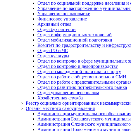
Отдел по социальной поддержке населения и
Управление по распоряжению муниципальны
Управление по экономике
Финансовое управление
Архивный отдел
Отдел бухгалтерии
Отдел информационных технологий
Отдел мобилизационной подготовки
Комитет по градостроительству и инфраструк
Отдел ГО и ЧС
Отдел культуры
Отдел по контролю в сфере муниципальных з
Отдел по контролю и делопроизводству
Отдел по молодежной политике и спорту
Отдел по работе с общественностью и СМИ
Отдел по работе с представительными органа
Отдел по развитию потребительского рынка
Отдел управления персоналом
Хозяйственная служба
Реестр социально ориентированных некоммерчески
Органы местного самоуправления
Администрация муниципального образования
Администрация Большелугского муниципальн
Администрация Олхинского муниципального 
Администрация Подкаменского муниципально