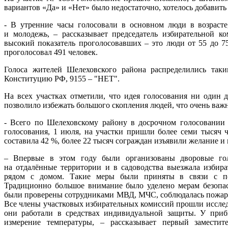
вариантов «Да» и «Нет» было недостаточно, хотелось добавить
- В утренние часы голосовали в основном люди в возрасте
и молодежь, – рассказывает председатель избирательной к
высокий показатель проголосовавших – это люди от 55 до 7
проголосовал 491 человек.
Голоса жителей Шелеховского района распределились так
Конституцию РФ, 9155 – "НЕТ".
На всех участках отметили, что идея голосования ни один д
позволило избежать большого скопления людей, что очень важн
- Всего по Шелеховскому району в досрочном голосовании 
голосования, 1 июля, на участки пришли более семи тысяч 
составила 42 %, более 22 тысяч сограждан изъявили желание и
– Впервые в этом году были организованы дворовые гол
на отдалённые территории и в садоводства выезжала избира
рядом с домом. Такие меры были приняты в связи с по
Традиционно большое внимание было уделено мерам безопасн
были проверены сотрудниками МВД, МЧС, соблюдалась пожарна
Все члены участковых избирательных комиссий прошли иссле
они работали в средствах индивидуальной защиты. У при
измерение температуры, – рассказывает первый заместит