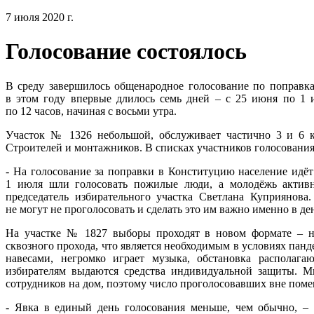
7 июля 2020 г.
Голосование состоялось
В среду завершилось общенародное голосование по поправк
в этом году впервые длилось семь дней – с 25 июня по 1 
по 12 часов, начиная с восьми утра.
Участок № 1326 небольшой, обслуживает частично 3 и 6 
Строителей и монтажников. В списках участников голосования
- На голосование за поправки в Конституцию население идёт
1 июля шли голосовать пожилые люди, а молодёжь активн
председатель избирательного участка Светлана Куприянова
не могут не проголосовать и сделать это им важно именно в де
На участке № 1827 выборы проходят в новом формате – на
сквозного прохода, что является необходимым в условиях пан
навесами, негромко играет музыка, обстановка располагаю
избирателям выдаются средства индивидуальной защиты. 
сотрудников на дом, поэтому число проголосовавших вне поме
- Явка в единый день голосования меньше, чем обычно, – 