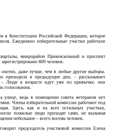
ам в Конституцию Российской Федерации, которое
июля. Ежедневно избирательные участки работали
кварталы, микрорайон Привокзальный и проспект
 зарегистрировано 809 человек.
 охотно, даже лучше, чем в любые другие выборы.
о приходила в предыдущие дни, – рассказывает
. – Люди в возрасте идут уже по привычке, они
нь голосования.
 улице, ведь в помещении совета ветеранов нет
демии. Члены избирательной комиссии работают под
щая. Здесь, как и на всех остальных участках,
Многие пожилые люди приходят сами, не вызывая
щения небольшое – всего восемь человек.
говорит председатель участковой комиссии Елена