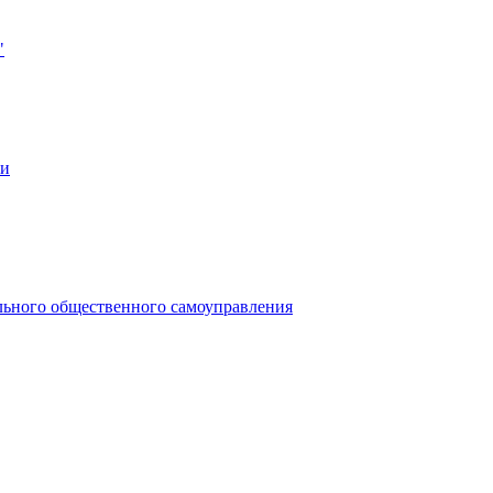
"
ии
льного общественного самоуправления