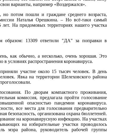
 свои варианты, например «Воздержался».
, но потом пошли и граждане среднего возраста,
омиссии Наталья Орешкина. – Но всё-таки самый
5 лет. На придомовых территориях нашего участка
им образом: 13309 ответили "ДА" за поправки в
ень, как обычно, а несколько, очень хорошая. Это
о в условиях распространения коронавируса.
приняли участие около 15 тысяч человек. В день
человек. Явка на территории Шелеховского района
 проголосовали.
осования. По дворам компактного проживания,
тельная комиссия, предлагала пройти голосование
вышенной опасностью пандемии коронавируса.
ости, все места для голосования предварительно
я безопасность, организована охрана бюллетеней.
дование на коронавирусную инфекцию. На участках
бывающих на избирательные участки проводилось
ель мэра района, руководитель рабочей группы