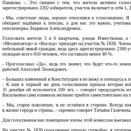
Пашкова. – Это связано с тем, что жители активно голос
зарегистрировано 2202 избирателя, участок включает в себя 1, 2
- Мы, советские люди, хорошо относимся к голосованию. Я 
обещают надбавки к пенсии, а для нас это важно, учитывая
пенсионерка Людмила Александровна.
Голосовать жители 3 и 6 кварталов, улицы Известковая, а 
«Механизатор» и «Восход» приходят на участок № 1828. Члены
небольшой явкой граждан, ведь здесь зарегистрировано 2300 
позицию всего 910 человек, что составило менее 40 %.
- Проголосовал «Да», ведь это значит, что будет что-то ново
рабочий Анатолий Леонидович.
– Больших изменений в Конституции я не вижу и отношусь к п
- К нам в первый же день голосования пришла ветеран во
31 декабря ей исполнится 100 лет, – говорит председатель 
Васильевна сама изъявила желание прийти самостоятельно на 
– Мы, старое поколение, и не остаёмся в стороне. Всегда хо
в жизни города и страны, – скромно говорит Татьяна Галичина
Для голосования вне помещения члены этой комиссии выезжал
На участке № 1830 голосование прошло спокойно, в штатном 