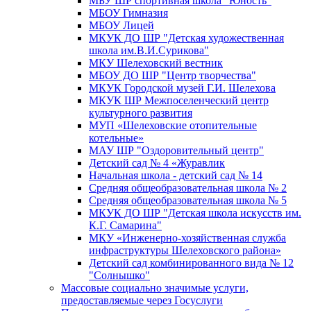
МБУ ШР спортивная школа "Юность"
МБОУ Гимназия
МБОУ Лицей
МКУК ДО ШР "Детская художественная
школа им.В.И.Сурикова"
МКУ Шелеховский вестник
МБОУ ДО ШР "Центр творчества"
МКУК Городской музей Г.И. Шелехова
МКУК ШР Межпоселенческий центр
культурного развития
МУП «Шелеховские отопительные
котельные»
МАУ ШР "Оздоровительный центр"
Детский сад № 4 «Журавлик
Начальная школа - детский сад № 14
Средняя общеобразовательная школа № 2
Средняя общеобразовательная школа № 5
МКУК ДО ШР "Детская школа искусств им.
К.Г. Самарина"
МКУ «Инженерно-хозяйственная служба
инфраструктуры Шелеховского района»
Детский сад комбинированного вида № 12
"Солнышко"
Массовые социально значимые услуги,
предоставляемые через Госуслуги