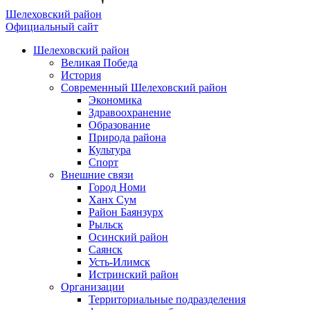
Шелеховский район
Официальный сайт
Шелеховский район
Великая Победа
История
Современный Шелеховский район
Экономика
Здравоохранение
Образование
Природа района
Культура
Спорт
Внешние связи
Город Номи
Ханх Сум
Район Баянзурх
Рыльск
Осинский район
Саянск
Усть-Илимск
Истринский район
Организации
Территориальные подразделения