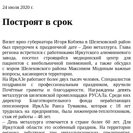
24 июля 2020 г.
Построят в срок
Визит врио губернатора Игоря Кобзева в Шелеховский район
был приурочен к праздничной дате – Дню металлурга. Глава
региона встретился с работниками Иркутского алюминиевого
завода, посетил строящийся медицинский центр для
пациентов с внебольничной пневмонией, а также обсудил
с мэром Шелеховского района Максимом Модиным важные
вопросы, касающиеся территории.
На ИркАЗе работают более двух тысяч человек. Специалистов
поздравили с профессиональным праздником, вручили
Почётные грамоты и благодарности. Награждены девять
металлургов шелеховской промплощадки РУСАЛа. Среди них
директор Благотворительного фонда неработающих
пенсионеров ИркАЗа Раиса Тумакова, которая с 18 лет
трудилась на предприятии, была инженером-теплотехником,
стаж её работы – 48 лет.
– День металлурга отмечается в стране более 60 лет. Для
Иркутской области это особенный праздник. На территории
региона действуют три металлургических предприятия,