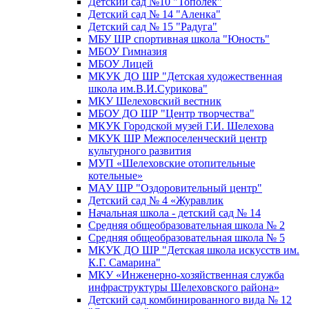
Детский сад №10 "Тополек"
Детский сад № 14 "Аленка"
Детский сад № 15 "Радуга"
МБУ ШР спортивная школа "Юность"
МБОУ Гимназия
МБОУ Лицей
МКУК ДО ШР "Детская художественная
школа им.В.И.Сурикова"
МКУ Шелеховский вестник
МБОУ ДО ШР "Центр творчества"
МКУК Городской музей Г.И. Шелехова
МКУК ШР Межпоселенческий центр
культурного развития
МУП «Шелеховские отопительные
котельные»
МАУ ШР "Оздоровительный центр"
Детский сад № 4 «Журавлик
Начальная школа - детский сад № 14
Средняя общеобразовательная школа № 2
Средняя общеобразовательная школа № 5
МКУК ДО ШР "Детская школа искусств им.
К.Г. Самарина"
МКУ «Инженерно-хозяйственная служба
инфраструктуры Шелеховского района»
Детский сад комбинированного вида № 12