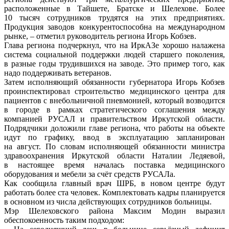
расположенные в Тайшете, Братске и Шелехове. Более
10 тысяч сотрудников трудятся на этих предприятиях.
Продукция заводов конкурентоспособна на международном
рынке, – отметил руководитель региона Игорь Кобзев.
Глава региона подчеркнул, что на ИркАЗе хорошо налажена
система социальной поддержки людей старшего поколения,
в разные годы трудившихся на заводе. Это пример того, как
надо поддерживать ветеранов.
Затем исполняющий обязанности губернатора Игорь Кобзев
проинспектировал строительство медицинского центра для
пациентов с внебольничной пневмонией, который возводится
в городе в рамках стратегического соглашения между
компанией РУСАЛ и правительством Иркутской области.
Подрядчики доложили главе региона, что работы на объекте
идут по графику, ввод в эксплуатацию запланирован
на август. По словам исполняющей обязанности министра
здравоохранения Иркутской области Наталии Ледяевой,
в настоящее время началась поставка медицинского
оборудования и мебели за счёт средств РУСАЛа.
Как сообщила главный врач ШРБ, в новом центре будут
работать более ста человек. Комплектовать кадры планируется
в основном из числа действующих сотрудников больницы.
Мэр Шелеховского района Максим Модин выразил
обеспокоенность таким подходом: