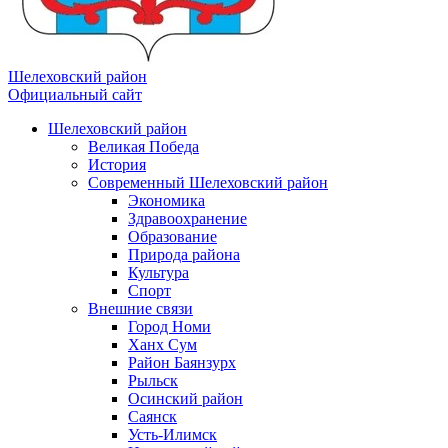
Шелеховский район
Официальный сайт
Шелеховский район
Великая Победа
История
Современный Шелеховский район
Экономика
Здравоохранение
Образование
Природа района
Культура
Спорт
Внешние связи
Город Номи
Ханх Сум
Район Баянзурх
Рыльск
Осинский район
Саянск
Усть-Илимск