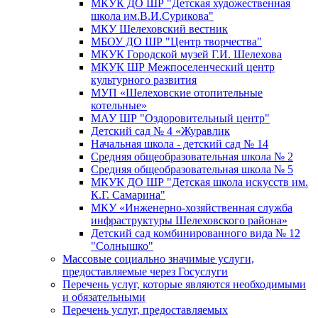
МКУК ДО ШР "Детская художественная
школа им.В.И.Сурикова"
МКУ Шелеховский вестник
МБОУ ДО ШР "Центр творчества"
МКУК Городской музей Г.И. Шелехова
МКУК ШР Межпоселенческий центр
культурного развития
МУП «Шелеховские отопительные
котельные»
МАУ ШР "Оздоровительный центр"
Детский сад № 4 «Журавлик
Начальная школа - детский сад № 14
Средняя общеобразовательная школа № 2
Средняя общеобразовательная школа № 5
МКУК ДО ШР "Детская школа искусств им.
К.Г. Самарина"
МКУ «Инженерно-хозяйственная служба
инфраструктуры Шелеховского района»
Детский сад комбинированного вида № 12
"Солнышко"
Массовые социально значимые услуги,
предоставляемые через Госуслуги
Перечень услуг, которые являются необходимыми
и обязательными
Перечень услуг, предоставляемых