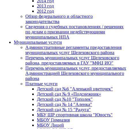
2014 год
2013 год
2012 год
Обзор федерального и областного
законодательства
Сведения о судебных постановлениях / решениях
по делам о признании недействующими
муниципальных НПА
Муниципальные услуги
Административные регламенты предоставления
муниципальных услуг Шелеховского района
Перечень муниципальных услуг Шелеховского
района, предоставляемых в ГАУ "МФЦ ИО"
Перечень муниципальных услуг, предоставляемых
Администрацией Шелеховского муниципального
района
Платные услуги
Детский сад №6 "Аленький цветочек"
Детский сад № 9 «Подснежник»
Детский сад №10 "Тополек"
Детский сад № 14 "Аленка"
Детский сад № 15 "Радуга"
МБУ ШР спортивная школа "Юность"
МБОУ Гимназия
МБОУ Лицей