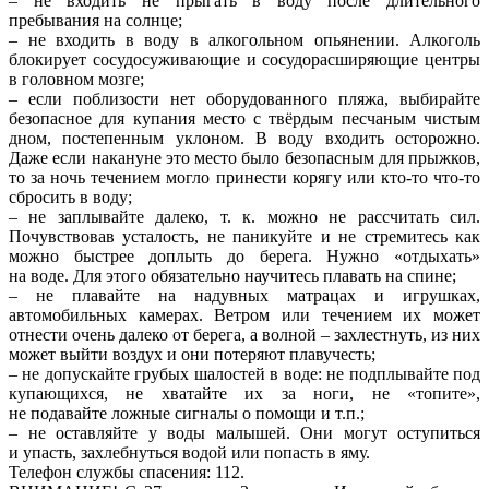
– не входить не прыгать в воду после длительного
пребывания на солнце;
– не входить в воду в алкогольном опьянении. Алкоголь
блокирует сосудосуживающие и сосудорасширяющие центры
в головном мозге;
– если поблизости нет оборудованного пляжа, выбирайте
безопасное для купания место с твёрдым песчаным чистым
дном, постепенным уклоном. В воду входить осторожно.
Даже если накануне это место было безопасным для прыжков,
то за ночь течением могло принести корягу или кто-то что-то
сбросить в воду;
– не заплывайте далеко, т. к. можно не рассчитать сил.
Почувствовав усталость, не паникуйте и не стремитесь как
можно быстрее доплыть до берега. Нужно «отдыхать»
на воде. Для этого обязательно научитесь плавать на спине;
– не плавайте на надувных матрацах и игрушках,
автомобильных камерах. Ветром или течением их может
отнести очень далеко от берега, а волной – захлестнуть, из них
может выйти воздух и они потеряют плавучесть;
– не допускайте грубых шалостей в воде: не подплывайте под
купающихся, не хватайте их за ноги, не «топите»,
не подавайте ложные сигналы о помощи и т.п.;
– не оставляйте у воды малышей. Они могут оступиться
и упасть, захлебнуться водой или попасть в яму.
Телефон службы спасения: 112.