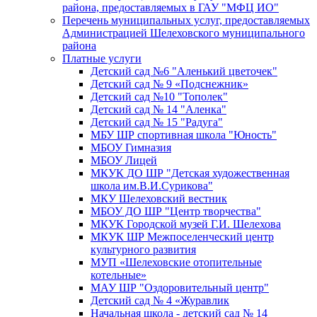
района, предоставляемых в ГАУ "МФЦ ИО"
Перечень муниципальных услуг, предоставляемых
Администрацией Шелеховского муниципального
района
Платные услуги
Детский сад №6 "Аленький цветочек"
Детский сад № 9 «Подснежник»
Детский сад №10 "Тополек"
Детский сад № 14 "Аленка"
Детский сад № 15 "Радуга"
МБУ ШР спортивная школа "Юность"
МБОУ Гимназия
МБОУ Лицей
МКУК ДО ШР "Детская художественная
школа им.В.И.Сурикова"
МКУ Шелеховский вестник
МБОУ ДО ШР "Центр творчества"
МКУК Городской музей Г.И. Шелехова
МКУК ШР Межпоселенческий центр
культурного развития
МУП «Шелеховские отопительные
котельные»
МАУ ШР "Оздоровительный центр"
Детский сад № 4 «Журавлик
Начальная школа - детский сад № 14