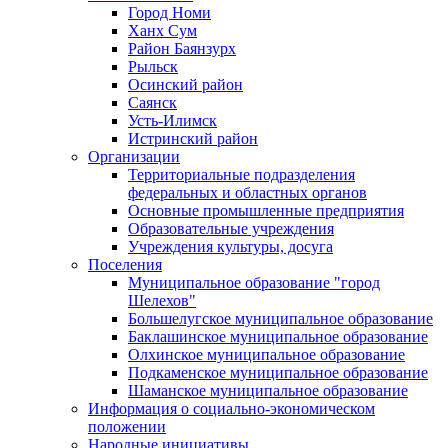
Город Номи
Ханх Сум
Район Баянзурх
Рыльск
Осинский район
Саянск
Усть-Илимск
Истринский район
Организации
Территориальные подразделения
федеральных и областных органов
Основные промышленные предприятия
Образовательные учреждения
Учреждения культуры, досуга
Поселения
Муниципальное образование "город
Шелехов"
Большелугское муниципальное образование
Баклашинское муниципальное образование
Олхинское муниципальное образование
Подкаменское муниципальное образование
Шаманское муниципальное образование
Информация о социально-экономическом
положении
Народные инициативы