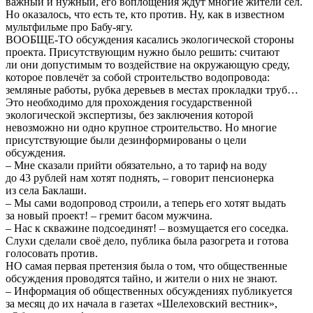
важный и нужный, его воплощения ждут многие жители сел.
Но оказалось, что есть те, кто против. Ну, как в известном
мультфильме про Бабу-ягу.
ВООБЩЕ-ТО обсуждения касались экологической стороны
проекта. Присутствующим нужно было решить: считают
ли они допустимым то воздействие на окружающую среду,
которое повлечёт за собой строительство водопровода:
земляные работы, рубка деревьев в местах прокладки труб…
Это необходимо для прохождения государственной
экологической экспертизы, без заключения которой
невозможно ни одно крупное строительство. Но многие
присутствующие были дезинформированы о цели
обсуждения.
– Мне сказали прийти обязательно, а то тариф на воду
до 43 рублей нам хотят поднять, – говорит пенсионерка
из села Баклаши.
– Мы сами водопровод строили, а теперь его хотят выдать
за новый проект! – гремит басом мужчина.
– Нас к скважине подсоединят! – возмущается его соседка.
Слухи сделали своё дело, публика была разогрета и готова
голосовать против.
НО самая первая претензия была о том, что общественные
обсуждения проводятся тайно, и жители о них не знают.
– Информация об общественных обсуждениях публикуется
за месяц до их начала в газетах «Шелеховский вестник»,