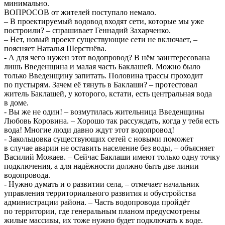
минимально.
ВОПРОСОВ от жителей поступало немало.
– В проектируемый водовод входят сети, которые мы уже
построили? – спрашивает Геннадий Захарченко.
– Нет, новый проект существующие сети не включает, –
поясняет Наталья Шерстнёва.
- А для чего нужен этот водопровод? В нём заинтересована
лишь Введенщина и малая часть Баклашей. Можно было
только Введенщину запитать. Половина трассы проходит
по пустырям. Зачем её тянуть в Баклаши? – протестовал
житель Баклашей, у которого, кстати, есть центральная вода
в доме.
- Вы же не один! – возмутилась жительница Введенщины
Любовь Коровина. – Хорошо так рассуждать, когда у тебя есть
вода! Многие люди давно ждут этот водопровод!
- Закольцовка существующих сетей с новыми поможет
в случае аварии не оставить население без воды, – объясняет
Василий Можаев. – Сейчас Баклаши имеют только одну точку
подключения, а для надёжности должно быть две линии
водопровода.
- Нужно думать и о развитии села, – отмечает начальник
управления территориального развития и обустройства
администрации района. – Часть водопровода пройдёт
по территории, где генеральным планом предусмотрены
жилые массивы, их тоже нужно будет подключать к воде.