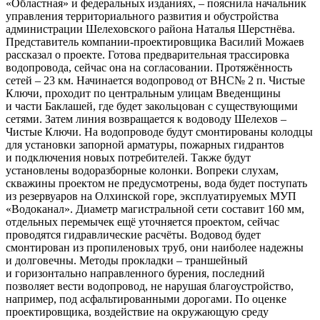
«Областная» и федеральных изданиях, – пояснила начальник
управления территориального развития и обустройства
администрации Шелеховского района Наталья Шерстнёва.
Представитель компании-проектировщика Василий Можаев
рассказал о проекте. Готова предварительная трассировка
водопровода, сейчас она на согласовании. Протяжённость
сетей – 23 км. Начинается водопровод от ВНС№ 2 п. Чистые
Ключи, проходит по центральным улицам Введенщины
и части Баклашей, где будет закольцован с существующими
сетями. Затем линия возвращается к водоводу Шелехов –
Чистые Ключи. На водопроводе будут смонтированы колодцы
для установки запорной арматуры, пожарных гидрантов
и подключения новых потребителей. Также будут
установлены водоразборные колонки. Вопреки слухам,
скважины проектом не предусмотрены, вода будет поступать
из резервуаров на Олхинской горе, эксплуатируемых МУП
«Водоканал». Диаметр магистральной сети составит 160 мм,
отдельных перемычек ещё уточняется проектом, сейчас
проводятся гидравлические расчёты. Водовод будет
смонтирован из пропиленовых труб, они наиболее надежны
и долговечны. Методы прокладки – траншейный
и горизонтально направленного бурения, последний
позволяет вести водопровод, не нарушая благоустройство,
например, под асфальтированными дорогами. По оценке
проектировщика, воздействие на окружающую среду