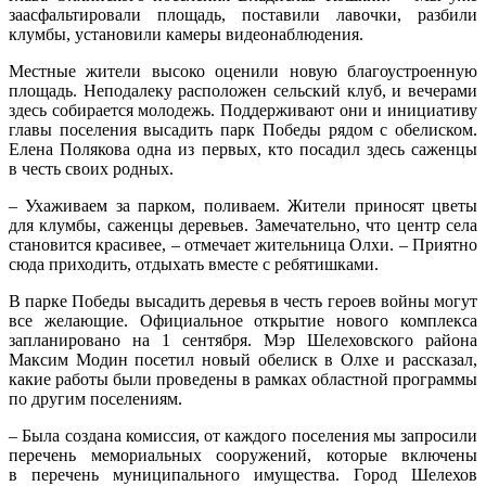
заасфальтировали площадь, поставили лавочки, разбили
клумбы, установили камеры видеонаблюдения.
Местные жители высоко оценили новую благоустроенную
площадь. Неподалеку расположен сельский клуб, и вечерами
здесь собирается молодежь. Поддерживают они и инициативу
главы поселения высадить парк Победы рядом с обелиском.
Елена Полякова одна из первых, кто посадил здесь саженцы
в честь своих родных.
– Ухаживаем за парком, поливаем. Жители приносят цветы
для клумбы, саженцы деревьев. Замечательно, что центр села
становится красивее, – отмечает жительница Олхи. – Приятно
сюда приходить, отдыхать вместе с ребятишками.
В парке Победы высадить деревья в честь героев войны могут
все желающие. Официальное открытие нового комплекса
запланировано на 1 сентября. Мэр Шелеховского района
Максим Модин посетил новый обелиск в Олхе и рассказал,
какие работы были проведены в рамках областной программы
по другим поселениям.
– Была создана комиссия, от каждого поселения мы запросили
перечень мемориальных сооружений, которые включены
в перечень муниципального имущества. Город Шелехов