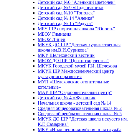
Детский сад №6 "Аленький цветочек"
Детский сад № 9 «Подснежник»
Детский сад №10 "Тополек"
Детский сад № 14 "Аленка"
Детский сад № 15 "Радуга"
МБУ ШР спортивная школа "Юность"
МБОУ Гимназия
МБОУ Лицей
МКУК ДО ШР "Детская художественная
школа им.В.И.Сурикова"
МКУ Шелеховский вестник
МБОУ ДО ШР "Центр творчества"
МКУК Городской музей Г.И. Шелехова
МКУК ШР Межпоселенческий центр
культурного развития
МУП «Шелеховские отопительные
котельные»
МАУ ШР "Оздоровительный центр"
Детский сад № 4 «Журавлик
Начальная школа - детский сад № 14
Средняя общеобразовательная школа № 2
Средняя общеобразовательная школа № 5
МКУК ДО ШР "Детская школа искусств им.
К.Г. Самарина"
МКУ «Инженерно-хозяйственная служба