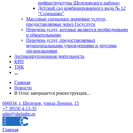
инфраструктуры Шелеховского района»
Детский сад комбинированного вида № 12
"Солнышко"
Массовые социально значимые услуги,
предоставляемые через Госуслуги
Перечень услуг, которые являются необходимыми
и обязательными
Перечень услуг, предоставляемых
муниципальными учреждениями и другими
организациями
Антикоррупционная деятельность
КРП
ТИК
...
Главная
Новости
В Олхе завершается реконструкция...
666034, г. Шелехов, улица Ленина, 15
+7 39550 4-13-35
adm@sheladm.ru
Главная